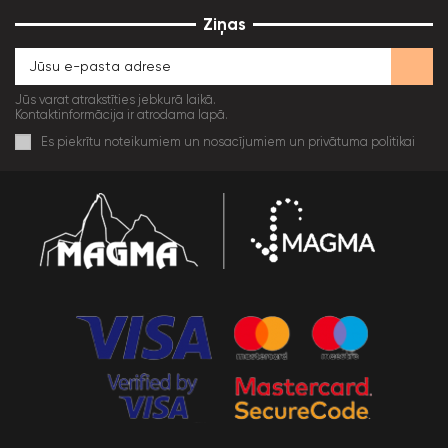
Ziņas
Jūs varat atrakstīties jebkurā laikā.
Kontaktinformācija ir atrodama lapā.
Es piekrītu noteikumiem un nosacījumiem un privātuma politikai