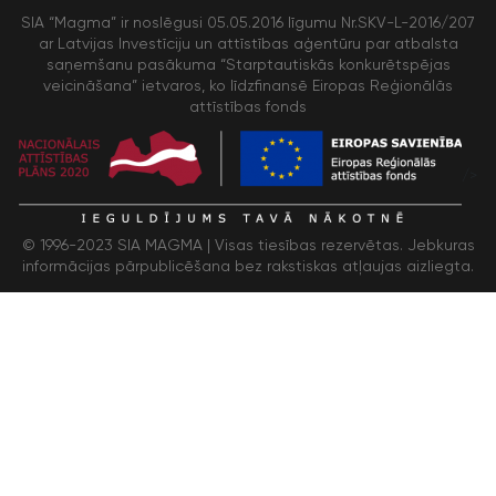
SIA “Magma” ir noslēgusi 05.05.2016 līgumu Nr.SKV-L-2016/207
ar Latvijas Investīciju un attīstības aģentūru par atbalsta
saņemšanu pasākuma “Starptautiskās konkurētspējas
veicināšana” ietvaros, ko līdzfinansē Eiropas Reģionālās
attīstības fonds
/>
© 1996-2023 SIA MAGMA |
Visas tiesības rezervētas. Jebkuras
informācijas pārpublicēšana bez rakstiskas atļaujas aizliegta.