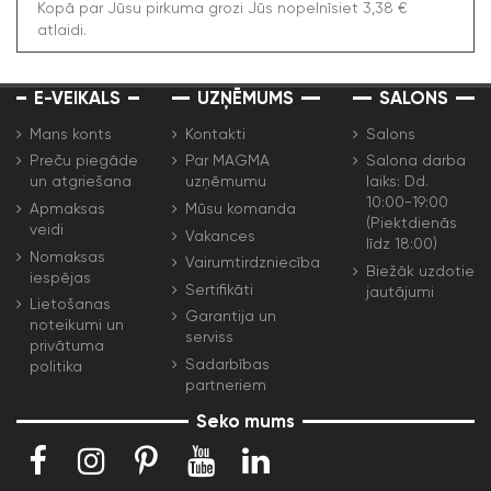
Kopā par Jūsu pirkuma grozi Jūs nopelnīsiet 3,38 €
atlaidi.
E-VEIKALS
UZŅĒMUMS
SALONS
Mans konts
Kontakti
Salons
Preču piegāde
Par MAGMA
Salona darba
un atgriešana
uzņēmumu
laiks: Dd.
10:00-19:00
Apmaksas
Mūsu komanda
(Piektdienās
veidi
Vakances
līdz 18:00)
Nomaksas
Vairumtirdzniecība
Biežāk uzdotie
iespējas
Sertifikāti
jautājumi
Lietošanas
Garantija un
noteikumi un
serviss
privātuma
Sadarbības
politika
partneriem
Seko mums