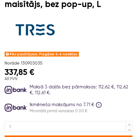
maisītājs, bez pop-up, L
Pēc pasūtījuma. Piegāde 4-6 nedēļas
Norāde
130903035
337,85 €
AR PVN
Maksā 3 daļās bez pārmaksas: 112.62 €, 112.62
€, 112.61 €.
Ikmēneša maksājums no 7.71 €
Minimālā pirmā iemaksa 0.00 €