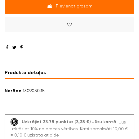
Pievienot grozam
Produkta detaļas
Norāde
130903035
Uzkrājiet 33.78 punktus (3,38 €) Jūsu kontā.
Jūs
uzkrāsiet 10% no preces vērtības. Katri samaksāti 10,00 €
= 0,10 € uzkrāta atlaide.