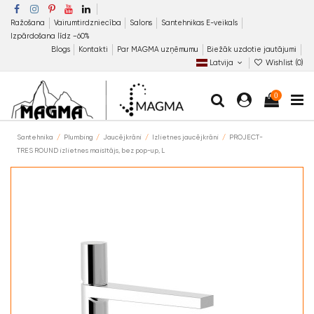
Ražošana
Vairumtirdzniecība
Salons
Santehnikas E-veikals
Izpārdošana līdz −60%
Blogs
Kontakti
Par MAGMA uzņēmumu
Biežāk uzdotie jautājumi
Latvija
Wishlist (
0
)
0
Santehnika
Plumbing
Jaucējkrāni
Izlietnes jaucējkrāni
PROJECT-
TRES ROUND izlietnes maisītājs, bez pop-up, L