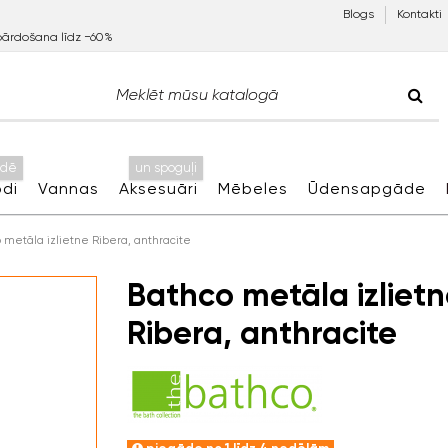
Blogs
Kontakti
pārdošana līdz −60%
idē
un spoguļi
di
Vannas
Aksesuāri
Mēbeles
Ūdensapgāde
 metāla izlietne Ribera, anthracite
Bathco metāla izliet
Ribera, anthracite