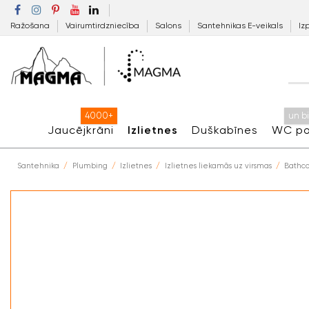
Ražošana
Vairumtirdzniecība
Salons
Santehnikas E-veikals
Iz
4000+
un b
Jaucējkrāni
Izlietnes
Duškabīnes
WC po
Santehnika
Plumbing
Izlietnes
Izlietnes liekamās uz virsmas
Bathco