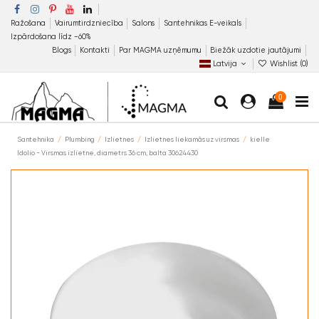
Ražošana
Vairumtirdzniecība
Salons
Santehnikas E-veikals
Izpārdošana līdz −60%
Blogs
Kontakti
Par MAGMA uzņēmumu
Biežāk uzdotie jautājumi
Latvija
Wishlist (
0
)
0
Santehnika
Plumbing
Izlietnes
Izlietnes liekamās uz virsmas
kielle
Idolio - Virsmas izlietne, diametrs 36 cm, balta 30624430