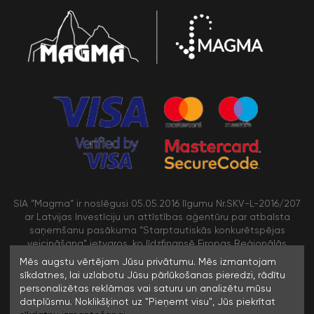
SIA “Magma” ir noslēgusi 05.05.2016 līgumu Nr.SKV-L-2016/207
ar Latvijas Investīciju un attīstības aģentūru par atbalsta
saņemšanu pasākuma “Starptautiskās konkurētspējas
veicināšana” ietvaros, ko līdzfinansē Eiropas Reģionālās
attīstības fonds
Mēs augstu vērtējam Jūsu privātumu. Mēs izmantojam
sīkdatnes, lai uzlabotu Jūsu pārlūkošanas pieredzi, rādītu
personalizētas reklāmas vai saturu un analizētu mūsu
/>
datplūsmu. Noklikšķinot uz "Pieņemt visu", Jūs piekrītat