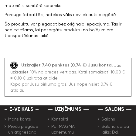
materiāls: sanitārā keramika
Parauga fotoattēls, notekas vāks nav iekļauts piegādē.
Šo produktu var piegādāt bez oriģinālā iepakojuma. Tas ir
nepieciešams, lai pasargātu produktu no bojājumiem
transportēšanas laikā.
Uzkrājiet 7.40 punktus (0,74 €) Jūsu kontā.
Jūs
uzkrāsiet 10% no preces vērtības. Katri samaksāti 10,00 €
= 0,10 € uzkrāta atlaide.
Kopā par Jūsu pirkuma grozi Jūs nopelnīsiet 0,74 €
atlaidi.
E-VEIKALS
UZŅĒMUMS
SALONS
Mans konts
Kontakti
Salons
Preču piegāde
Par MAGMA
Salona darba
un atgriešana
uzņēmumu
laiks: Dd.