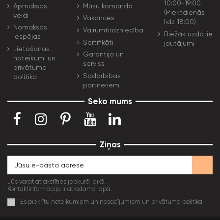
10:00-19:00
Apmaksas
Mūsu komanda
(Piektdienās
veidi
Vakances
līdz 18:00)
Nomaksas
Vairumtirdzniecība
Biežāk uzdotie
iespējas
Sertifikāti
jautājumi
Lietošanas
Garantija un
noteikumi un
serviss
privātuma
Sadarbības
politika
partneriem
Seko mums
Ziņas
Jūs varat atrakstīties jebkurā laikā.
Kontaktinformācija ir atrodama lapā.
Es piekrītu noteikumiem un nosacījumiem un privātuma politikai