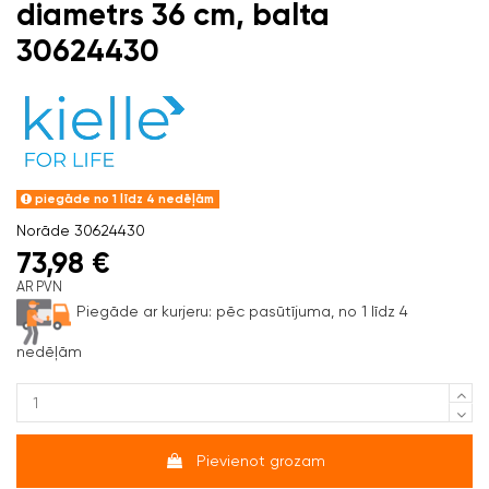
diametrs 36 cm, balta
30624430
piegāde no 1 līdz 4 nedēļām
Norāde
30624430
73,98 €
AR PVN
Piegāde ar kurjeru:
pēc pasūtījuma, no 1 līdz 4
nedēļām
Pievienot grozam