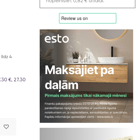
nopelnīsiet 0,82 € atlaidi.
līdz 4
30 €, 27.30