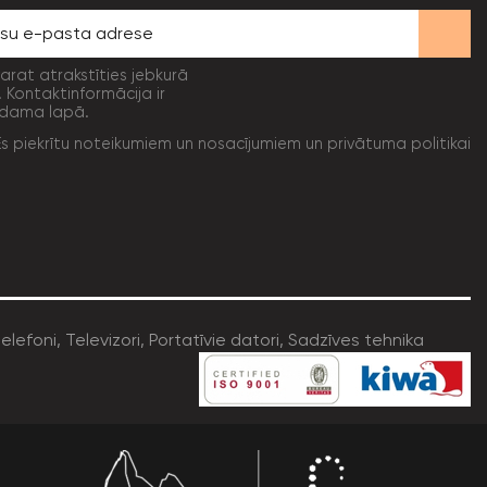
varat atrakstīties jebkurā
. Kontaktinformācija ir
dama lapā.
Es piekrītu noteikumiem un nosacījumiem un privātuma politikai