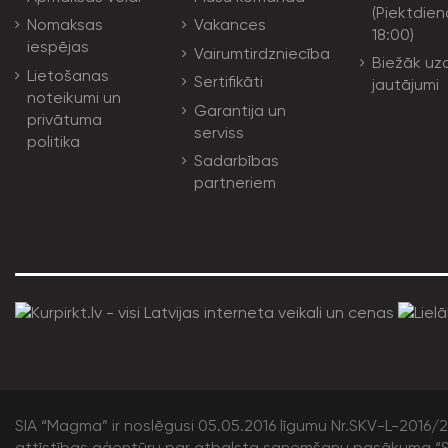
(Piektdien
Nomaksas
Vakances
18:00)
iespējas
Vairumtirdzniecība
Biežāk uz
Lietošanas
Sertifikāti
jautājumi
noteikumi un
Garantija un
privātuma
serviss
politika
Sadarbības
partneriem
SIA “Magma” ir noslēgusi 05.05.2016 līgumu Nr.SKV-L-2016/20
attīstības aģentūru par atbalsta saņemšanu pasākuma “S