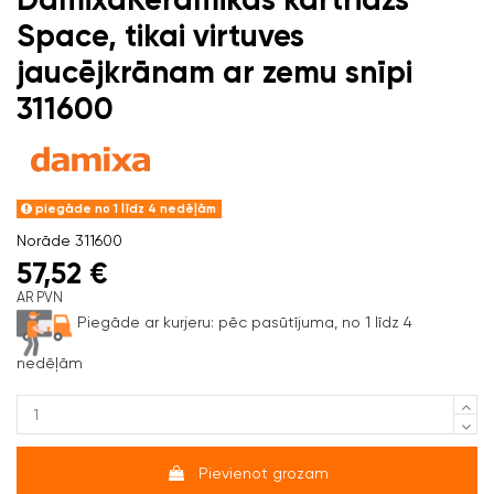
Space, tikai virtuves
jaucējkrānam ar zemu snīpi
311600
piegāde no 1 līdz 4 nedēļām
Norāde
311600
57,52 €
AR PVN
Piegāde ar kurjeru:
pēc pasūtījuma, no 1 līdz 4
nedēļām
Pievienot grozam