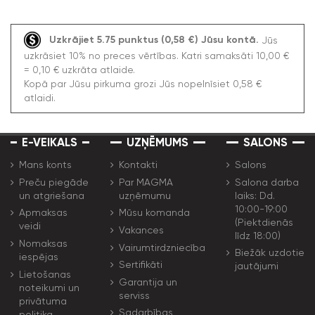
Uzkrājiet 5.75 punktus (0,58 €) Jūsu kontā.
Jūs
uzkrāsiet 10% no preces vērtības. Katri samaksāti 10,00 €
= 0,10 € uzkrāta atlaide.
Kopā par Jūsu pirkuma grozi Jūs nopelnīsiet 0,58 €
atlaidi.
E-VEIKALS
UZŅĒMUMS
SALONS
Mans konts
Kontakti
Salons
Preču piegāde
Par MAGMA
Salona darba
un atgriešana
uzņēmumu
laiks: Dd.
10:00-19:00
Apmaksas
Mūsu komanda
(Piektdienās
veidi
Vakances
līdz 18:00)
Nomaksas
Vairumtirdzniecība
Biežāk uzdotie
iespējas
Sertifikāti
jautājumi
Lietošanas
Garantija un
noteikumi un
serviss
privātuma
Sadarbības
politika