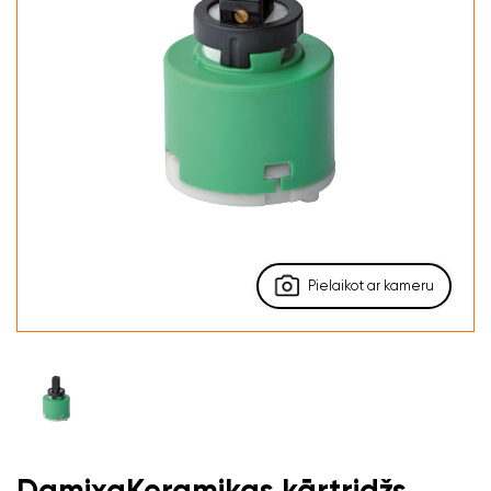
Pielaikot ar kameru
DamixaKeramikas kārtridžs