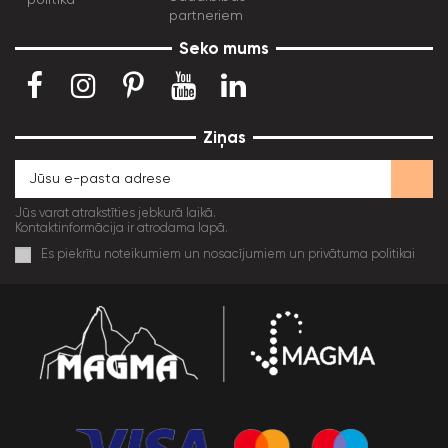
partneriem
Seko mums
Ziņas
Jūs varat atrakstīties jebkurā laikā.
Kontaktinformācija ir atrodama lapā.
Es piekrītu noteikumiem un nosacījumiem un privātuma politikai