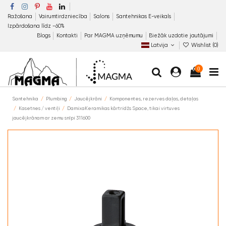
Ražošana
Vairumtirdzniecība
Salons
Santehnikas E-veikals
Izpārdošana līdz −60%
Blogs
Kontakti
Par MAGMA uzņēmumu
Biežāk uzdotie jautājumi
Latvija
Wishlist (
0
)
0
Santehnika
Plumbing
Jaucējkrāni
Komponentes, rezerves daļas, detaļas
Kasetnes / ventiļi
DamixaKeramikas kārtridžs Space, tikai virtuves
jaucējkrānam ar zemu snīpi 311600