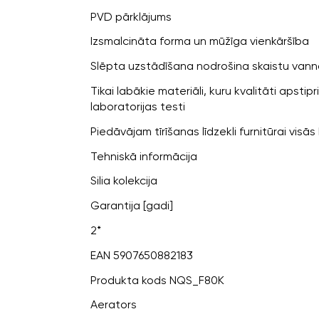
PVD pārklājums
Izsmalcināta forma un mūžīga vienkāršība
Slēpta uzstādīšana nodrošina skaistu vann
Tikai labākie materiāli, kuru kvalitāti apstipr
laboratorijas testi
Piedāvājam tīrīšanas līdzekli furnitūrai visās
Tehniskā informācija
Silia kolekcija
Garantija [gadi]
2*
EAN 5907650882183
Produkta kods NQS_F80K
Aerators