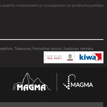
Es piekrītu noteikumiem un nosacījumiem un privātuma politikai