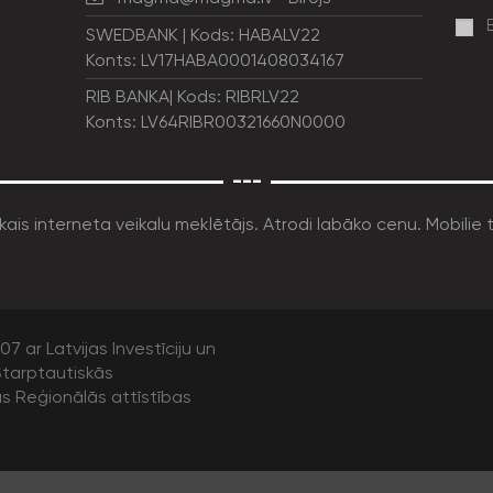
SWEDBANK | Kods: HABALV22
Konts: LV17HABA0001408034167
RIB BANKA| Kods: RIBRLV22
Konts: LV64RIBR00321660N0000
---
7 ar Latvijas Investīciju un
tarptautiskās
as Reģionālās attīstības