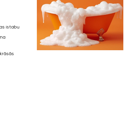
as istabu
ina
 krāsās