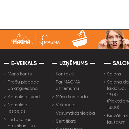
E-VEIKALS
UZŅĒMUMS
SALO
Mans konts
Kontakti
Salons
Preču piegāde
Par MAGMA
Salona da
un atgriešana
uzņēmumu
laiks: Dd. 
19:00
Apmaksas veidi
Mūsu komanda
(Piektdien
Nomaksas
Vakances
18:00)
iespējas
Vairumtirdzniecība
Biežāk uz
Lietošanas
Sertifikāti
jautājumi
noteikumi un