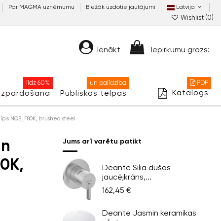
Par MAGMA uzņēmumu
Biežāk uzdotie jautājumi
Latvija
Wishlist (
0
)
Ienākt
Iepirkumu grozs:
līdz 60%
un palīdzība
PDF
Katalogs
Izpārdošana
Publiskās telpas
nīpis NQS_F80K, brushed steel
un
Jums arī varētu patikt
0K,
Deante Silia dušas
jaucējkrāns,...
162,45 €
Deante Jasmin keramikas