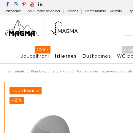
Ražošana
Vairumtirdzniecība
Salons
Santehnikas E-veikals
Iz
4000+
un b
Jaucējkrāni
Izlietnes
Duškabīnes
WC po
Santehnika
Plumbing
Jaucējkrāni
Komponentes, rezerves daļas, deta
Izpārdošana!
-35%