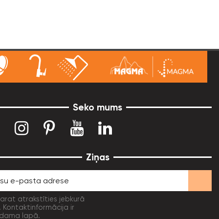
Seko mums
Ziņas
varat atrakstīties jebkurā
. Kontaktinformācija ir
dama lapā.