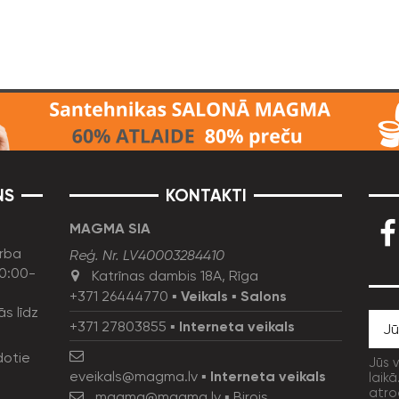
NS
KONTAKTI
MAGMA SIA
rba
Reģ. Nr. LV40003284410
10:00-
Katrīnas dambis 18A, Rīga
+371 26444770
▪
Veikals
▪
Salons
ās līdz
+371 27803855
▪
Interneta veikals
dotie
Jūs 
eveikals@magma.lv
▪
Interneta veikals
laikā
atro
magma@magma.lv
▪ Birojs