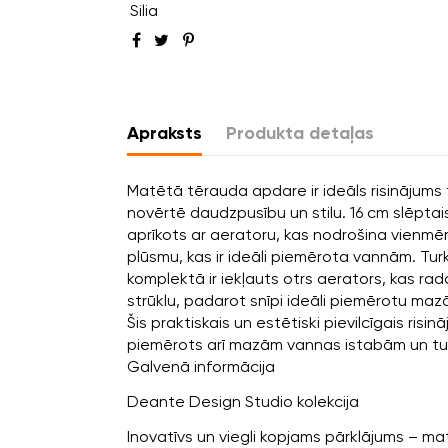
Silia
Apraksts
Produkta detaļas
Matētā tērauda apdare ir ideāls risinājums 
novērtē daudzpusību un stilu. 16 cm slēptais 
aprīkots ar aeratoru, kas nodrošina vienmē
plūsmu, kas ir ideāli piemērota vannām. Tur
komplektā ir iekļauts otrs aerators, kas ra
strūklu, padarot snīpi ideāli piemērotu maz
Šis praktiskais un estētiski pievilcīgais risinā
piemērots arī mazām vannas istabām un t
Galvenā informācija
Deante Design Studio kolekcija
Inovatīvs un viegli kopjams pārklājums – m