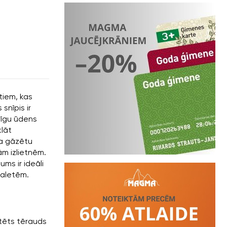
tiem, kas
snīpis ir
rīgu ūdens
klāt
da gāzētu
ām izlietnēm.
jums ir ideāli
ualetēm.
atēts tērauds