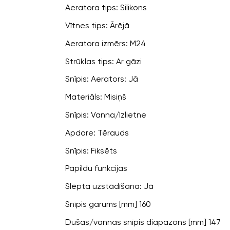
Aeratora tips: Silikons
Vītnes tips: Ārējā
Aeratora izmērs: M24
Strūklas tips: Ar gāzi
Snīpis: Aerators: Jā
Materiāls: Misiņš
Snīpis: Vanna/Izlietne
Apdare: Tērauds
Snīpis: Fiksēts
Papildu funkcijas
Slēpta uzstādīšana: Jā
Snīpis garums [mm] 160
Dušas/vannas snīpis diapazons [mm] 147