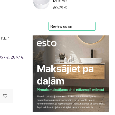
izlietne,...
60,79 €
līdz 4
97 €, 28.97 €,