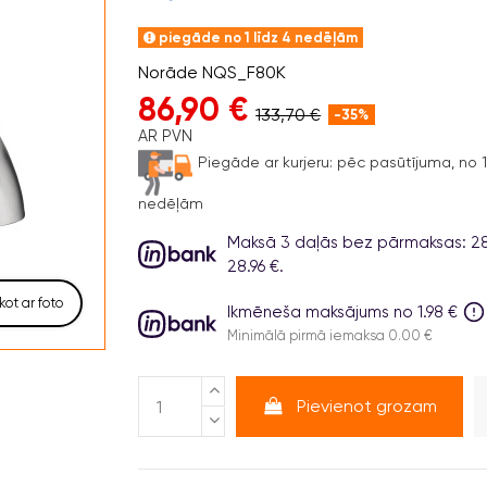
piegāde no 1 līdz 4 nedēļām
Norāde
NQS_F80K
86,90 €
133,70 €
-35%
AR PVN
Piegāde ar kurjeru:
pēc pasūtījuma, no 1 
nedēļām
Maksā 3 daļās bez pārmaksas: 28.
28.96 €.
kot ar foto
Ikmēneša maksājums no 1.98 €
Minimālā pirmā iemaksa 0.00 €
Pievienot grozam