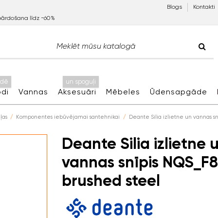
Blogs
Kontakti
pārdošana līdz −60%
idē
un spoguļi
di
Vannas
Aksesuāri
Mēbeles
Ūdensapgāde
ļas
Komponentes iebūvējamai santehnikai
Deante Silia izlietne un vannas s
Deante Silia izlietne 
vannas snīpis NQS_F8
brushed steel