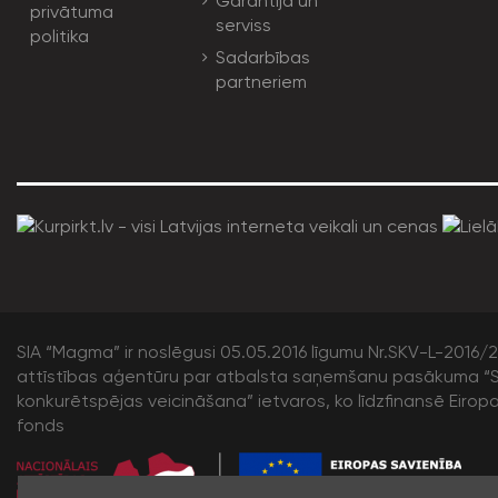
Garantija un
privātuma
serviss
politika
Sadarbības
partneriem
SIA “Magma” ir noslēgusi 05.05.2016 līgumu Nr.SKV-L-2016/20
attīstības aģentūru par atbalsta saņemšanu pasākuma “S
konkurētspējas veicināšana” ietvaros, ko līdzfinansē Eirop
fonds
/>