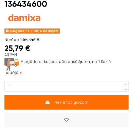
136434600
piegāde no 1 līdz 4 nedēļām
Norāde
136434600
25,79 €
AR PVN
Piegāde ar kurjeru:
pēc pasūtījuma, no 1 līdz 4
nedēļām
Pievienot grozam