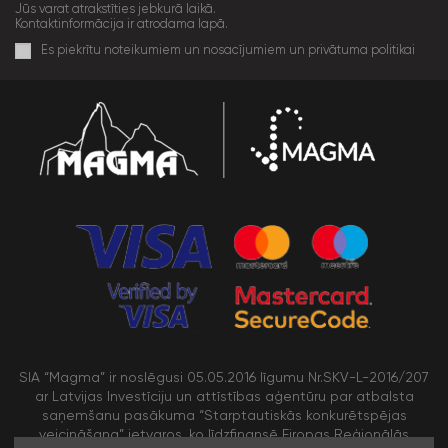
Jūs varat atrakstīties jebkurā laikā.
Kontaktinformācija ir atrodama lapā.
Es piekrītu noteikumiem un nosacījumiem un privātuma politikai
SIA “Magma” ir noslēgusi 05.05.2016 līgumu Nr.SKV-L-2016/207
ar Latvijas Investīciju un attīstības aģentūru par atbalsta
saņemšanu pasākuma “Starptautiskās konkurētspējas
veicināšana” ietvaros, ko līdzfinansē Eiropas Reģionālās