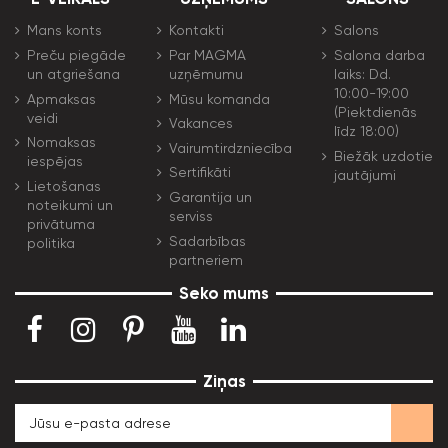
Mans konts
Kontakti
Salons
Preču piegāde
Par MAGMA
Salona darba
un atgriešana
uzņēmumu
laiks: Dd.
10:00-19:00
Apmaksas
Mūsu komanda
(Piektdienās
veidi
Vakances
līdz 18:00)
Nomaksas
Vairumtirdzniecība
Biežāk uzdotie
iespējas
Sertifikāti
jautājumi
Lietošanas
Garantija un
noteikumi un
serviss
privātuma
Sadarbības
politika
partneriem
Seko mums
Ziņas