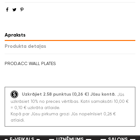
Apraksts
Produkta detaļas
PROD.ACC WALL PLATES
Uzkrājiet 2.58 punktus (0,26 €) Jūsu kontā.
Jūs
uzkrāsiet 10% no preces vērtības. Katri samaksāti 10,00 €
= 0,10 € uzkrāta atlaide.
Kopā par Jūsu pirkuma grozi Jūs nopelnīsiet 0,26 €
atlaidi.
E-VEIKALS
UZŅĒMUMS
SALONS