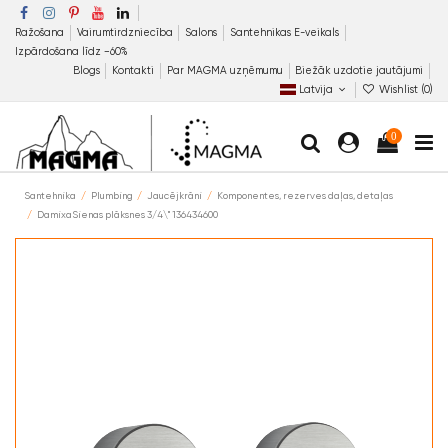
Ražošana
Vairumtirdzniecība
Salons
Santehnikas E-veikals
Izpārdošana līdz −60%
Blogs
Kontakti
Par MAGMA uzņēmumu
Biežāk uzdotie jautājumi
Latvija
Wishlist (
0
)
0
Santehnika
Plumbing
Jaucējkrāni
Komponentes, rezerves daļas, detaļas
DamixaSienas plāksnes 3/4\" 136434600