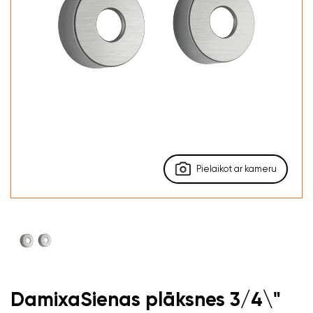
Pielaikot ar kameru
DamixaSienas plāksnes 3/4\"