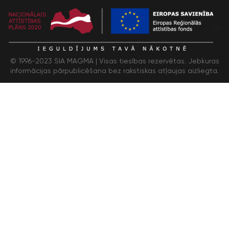
/>
© 1996-2023 SIA MAGMA |
Visas tiesības rezervētas. Jebkuras
informācijas pārpublicēšana bez rakstiskas atļaujas aizliegta.