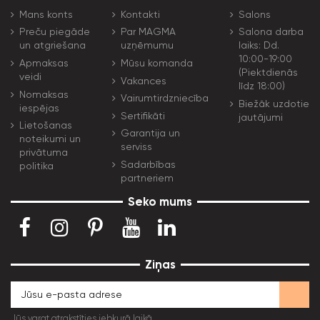
Mans konts
Kontakti
Salons
Preču piegāde
Par MAGMA
Salona darba
un atgriešana
uzņēmumu
laiks: Dd.
10:00-19:00
Apmaksas
Mūsu komanda
(Piektdienās
veidi
Vakances
līdz 18:00)
Nomaksas
Vairumtirdzniecība
Biežāk uzdotie
iespējas
Sertifikāti
jautājumi
Lietošanas
Garantija un
noteikumi un
serviss
privātuma
Sadarbības
politika
partneriem
Seko mums
Ziņas
Jūs varat atrakstīties jebkurā laikā.