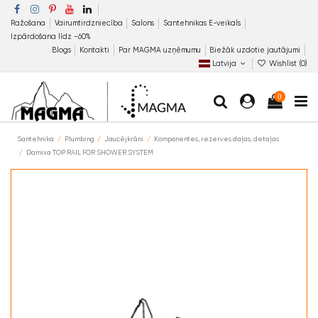
Ražošana
Vairumtirdzniecība
Salons
Santehnikas E-veikals
Izpārdošana līdz −60%
Blogs
Kontakti
Par MAGMA uzņēmumu
Biežāk uzdotie jautājumi
Latvija
Wishlist (
0
)
0
Santehnika
Plumbing
Jaucējkrāni
Komponentes, rezerves daļas, detaļas
Damixa TOP RAIL FOR SHOWER SYSTEM