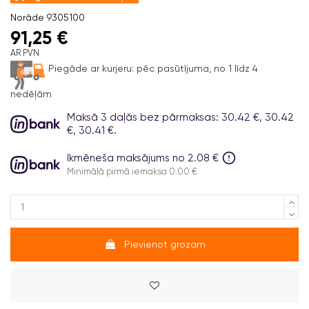
Norāde
9305100
91,25 €
AR PVN
Piegāde ar kurjeru:
pēc pasūtījuma, no 1 līdz 4
nedēļām
Maksā 3 daļās bez pārmaksas: 30.42 €, 30.42
€, 30.41 €.
Ikmēneša maksājums no 2.08 €
Minimālā pirmā iemaksa 0.00 €
Pievienot grozam