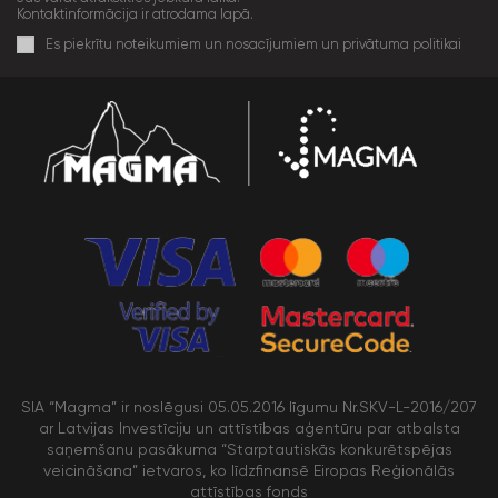
Kontaktinformācija ir atrodama lapā.
Es piekrītu noteikumiem un nosacījumiem un privātuma politikai
SIA “Magma” ir noslēgusi 05.05.2016 līgumu Nr.SKV-L-2016/207
ar Latvijas Investīciju un attīstības aģentūru par atbalsta
saņemšanu pasākuma “Starptautiskās konkurētspējas
veicināšana” ietvaros, ko līdzfinansē Eiropas Reģionālās
attīstības fonds