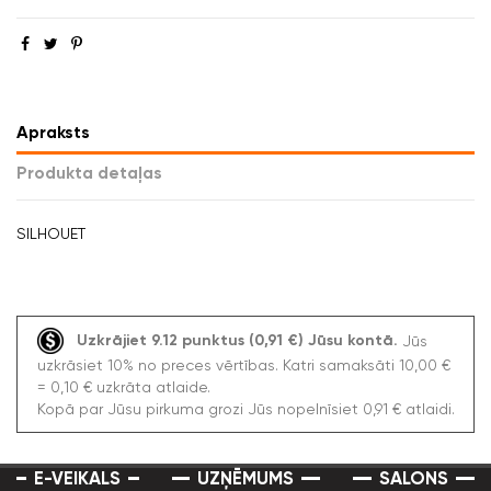
Apraksts
Produkta detaļas
SILHOUET
Uzkrājiet 9.12 punktus (0,91 €) Jūsu kontā.
Jūs
uzkrāsiet 10% no preces vērtības. Katri samaksāti 10,00 €
= 0,10 € uzkrāta atlaide.
Kopā par Jūsu pirkuma grozi Jūs nopelnīsiet 0,91 € atlaidi.
E-VEIKALS
UZŅĒMUMS
SALONS