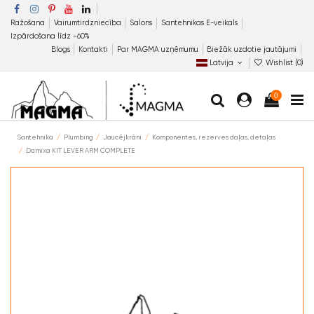
Ražošana
Vairumtirdzniecība
Salons
Santehnikas E-veikals
Izpārdošana līdz −60%
Blogs
Kontakti
Par MAGMA uzņēmumu
Biežāk uzdotie jautājumi
Latvija
Wishlist (
0
)
0
Santehnika
Plumbing
Jaucējkrāni
Komponentes, rezerves daļas, detaļas
Damixa KIT LEVER ARM COMPLETE