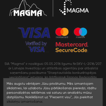
SIA “Magma” ir noslēgusi 05.05.2016 līgumu Nr.SKV-L-2016/207
ar Latvijas Investīciju un attīstības aģentūru par atbalsta
saņemšanu pasākuma “Starptautiskās konkurētspējas
veicināšana” ietvaros, ko līdzfinansē Eiropas Reģionālās
attīstības fonds
Mēs augstu vērtējam Jūsu privātumu. Mēs izmantojam
sīkdatnes, lai uzlabotu Jūsu pārlūkošanas pieredzi, rādītu
personalizētas reklāmas vai saturu un analizētu mūsu
/>
datplūsmu. Noklikšķinot uz "Pieņemt visu", Jūs piekrītat
sīkdatņu izmantošanai.