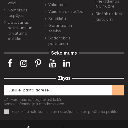
(Piektdienās
veidi
Vakances
līdz 18:00)
Nomaksas
Vairumtirdzniecība
Biežāk uzdotie
iespējas
Sertifikāti
jautājumi
Lietošanas
Garantija un
noteikumi un
serviss
privātuma
Sadarbības
politika
partneriem
Seko mums
Ziņas
Jūs varat atrakstīties jebkurā laikā.
Kontaktinformācija ir atrodama lapā.
Es piekrītu noteikumiem un nosacījumiem un privātuma politikai