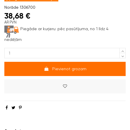
Norāde
1306700
38,68 €
AR PVN
Piegāde ar kurjeru:
pēc pasūtījuma, no 1 līdz 4
nedēļām
Pievienot grozam