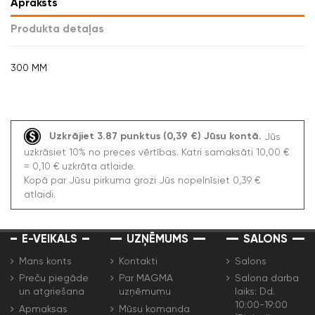
Apraksts
Produkta detaļas
300 MM
Uzkrājiet 3.87 punktus (0,39 €) Jūsu kontā.
Jūs
uzkrāsiet 10% no preces vērtības. Katri samaksāti 10,00 €
= 0,10 € uzkrāta atlaide.
Kopā par Jūsu pirkuma grozi Jūs nopelnīsiet 0,39 €
atlaidi.
E-VEIKALS
UZŅĒMUMS
SALONS
Mans konts
Kontakti
Salons
Preču piegāde
Par MAGMA
Salona darba
un atgriešana
uzņēmumu
laiks: Dd.
10:00-19:00
Apmaksas
Mūsu komanda