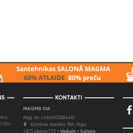
NS
KONTAKTI
MAGMA SIA
rba
Reģ. Nr. LV40003284410
10:00-
Katrīnas dambis 18A, Rīga
+371 26444770
▪
Veikals
▪
Salons