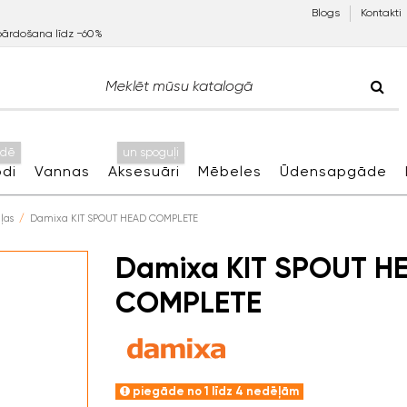
Blogs
Kontakti
pārdošana līdz −60%
idē
un spoguļi
di
Vannas
Aksesuāri
Mēbeles
Ūdensapgāde
ļas
Damixa KIT SPOUT HEAD COMPLETE
Damixa KIT SPOUT H
COMPLETE
piegāde no 1 līdz 4 nedēļām