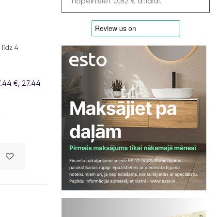
nopelnīsiet 0,82 € atlaidi.
līdz 4
.44 €, 27.44