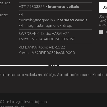
ās līdz
+371 27803855
▪
Interneta veikals
dotie
Jūs 
eveikals@magma.lv
▪
Interneta veikals
laikā
atro
magma@magma.lv
▪ Birojs
SWEDBANK | Kods: HABALV22
Konts: LV17HABA0001408034167
RIB BANKA| Kods: RIBRLV22
Konts: LV64RIBR00321660N0000
---
7 ar Latvijas Investīciju un
tarptautiskās