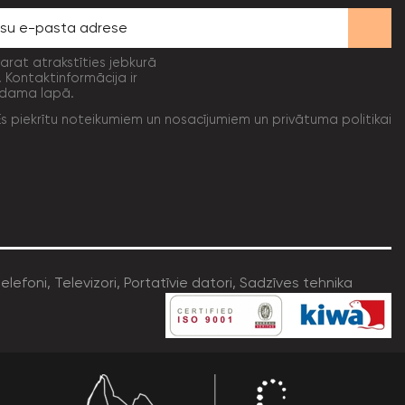
varat atrakstīties jebkurā
. Kontaktinformācija ir
dama lapā.
Es piekrītu noteikumiem un nosacījumiem un privātuma politikai