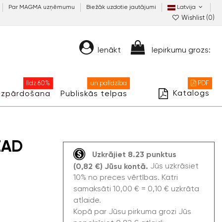
Par MAGMA uzņēmumu
Biežāk uzdotie jautājumi
Latvija
Wishlist (
0
)
Ienākt
Iepirkumu grozs:
līdz 60%
un palīdzība
PDF
Katalogs
Izpārdošana
Publiskās telpas
EAD
Uzkrājiet 8.23 punktus
Jūs uzkrāsiet
(0,82 €) Jūsu kontā.
10% no preces vērtības. Katri
samaksāti 10,00 € = 0,10 € uzkrāta
atlaide.
Kopā par Jūsu pirkuma grozi Jūs