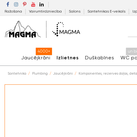
Ražošana
Vairumtirdzniecība
Salons
Santehnikas E-veikals
Iz
4000+
un b
Jaucējkrāni
Izlietnes
Duškabīnes
WC po
Santehnika
Plumbing
Jaucējkrāni
Komponentes, rezerves daļas, deta