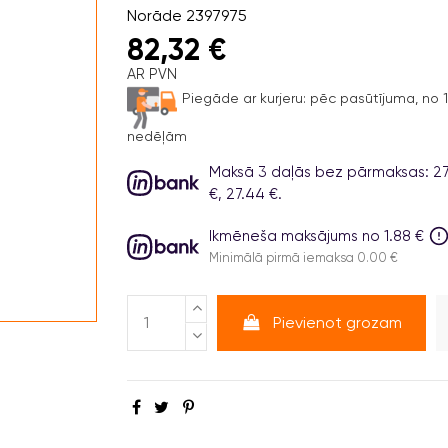
Norāde
2397975
82,32 €
AR PVN
Piegāde ar kurjeru:
pēc pasūtījuma, no 1 
nedēļām
Maksā 3 daļās bez pārmaksas: 27
€, 27.44 €.
Ikmēneša maksājums no 1.88 €
Minimālā pirmā iemaksa 0.00 €
Pievienot grozam