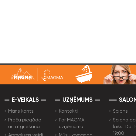
E-VEIKALS
UZŅĒMUMS
SALO
Mans konts
Kontakti
Salons
Preču piegāde
Par MAGMA
Salona da
un atgriešana
uzņēmumu
laiks: Dd. 
19:00
Apmaksas veidi
Mūsu komanda