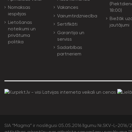
(Piektdien
Nomaksas
Vakances
18:00)
iespējas
Vairumtirdzniecība
Biežāk uz
Lietošanas
Sertifikāti
jautājumi
noteikumi un
Garantija un
privātuma
serviss
politika
Sadarbības
partneriem
SIA “Magma” ir noslēgusi 05.05.2016 līgumu Nr.SKV-L-2016/20
attīstības aģentūru par atbalsta saņemšanu pasākuma “S