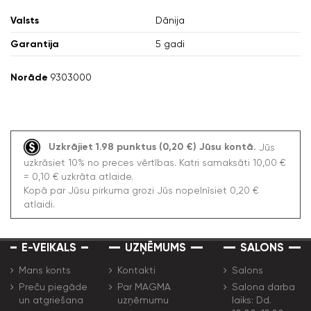
Valsts
Dānija
Garantija
5 gadi
Norāde
9303000
Uzkrājiet 1.98 punktus (0,20 €) Jūsu kontā.
Jūs
uzkrāsiet 10% no preces vērtības. Katri samaksāti 10,00 €
= 0,10 € uzkrāta atlaide.
Kopā par Jūsu pirkuma grozi Jūs nopelnīsiet 0,20 €
atlaidi.
E-VEIKALS
UZŅĒMUMS
SALONS
Mans konts
Kontakti
Salons
Preču piegāde
Par MAGMA
Salona darba
un atgriešana
uzņēmumu
laiks: Dd.