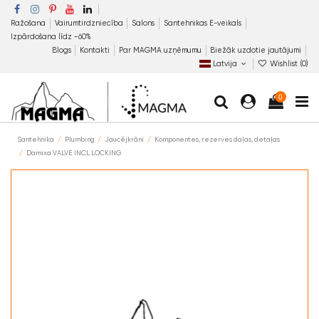
Ražošana
Vairumtirdzniecība
Salons
Santehnikas E-veikals
Izpārdošana līdz −60%
Blogs
Kontakti
Par MAGMA uzņēmumu
Biežāk uzdotie jautājumi
Latvija
Wishlist (
0
)
0
Santehnika
Plumbing
Jaucējkrāni
Komponentes, rezerves daļas, detaļas
Damixa VALVE INCL LOCKING