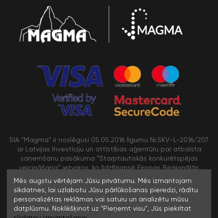
SIA “Magma” ir noslēgusi 05.05.2016 līgumu Nr.SKV-L-2016/207
ar Latvijas Investīciju un attīstības aģentūru par atbalsta
saņemšanu pasākuma “Starptautiskās konkurētspējas
veicināšana” ietvaros, ko līdzfinansē Eiropas Reģionālās
attīstības fonds
Mēs augstu vērtējam Jūsu privātumu. Mēs izmantojam
sīkdatnes, lai uzlabotu Jūsu pārlūkošanas pieredzi, rādītu
personalizētas reklāmas vai saturu un analizētu mūsu
/>
datplūsmu. Noklikšķinot uz "Pieņemt visu", Jūs piekrītat
sīkdatņu izmantošanai.