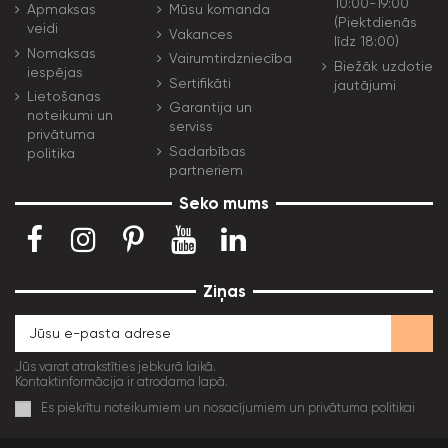
10:00-19:00
Apmaksas
Mūsu komanda
(Piektdienās
veidi
Vakances
līdz 18:00)
Nomaksas
Vairumtirdzniecība
Biežāk uzdotie
iespējas
Sertifikāti
jautājumi
Lietošanas
Garantija un
noteikumi un
serviss
privātuma
Sadarbības
politika
partneriem
Seko mums
Ziņas
Jūs varat atrakstīties jebkurā laikā.
Kontaktinformācija ir atrodama lapā.
Es piekrītu noteikumiem un nosacījumiem un privātuma politikai