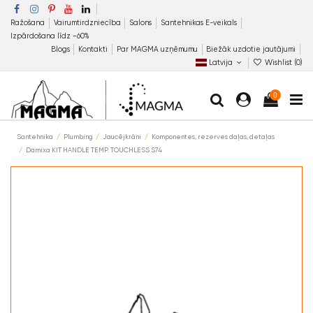
Ražošana
Vairumtirdzniecība
Salons
Santehnikas E-veikals
Izpārdošana līdz −60%
Blogs
Kontakti
Par MAGMA uzņēmumu
Biežāk uzdotie jautājumi
Latvija
Wishlist (
0
)
0
Santehnika
Plumbing
Jaucējkrāni
Komponentes, rezerves daļas, detaļas
Damixa KIT HANDLE TEMP. TOUCHLESS S74