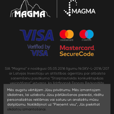
SIA “Magma” ir noslēgusi 05.05.2016 līgumu Nr.SKV-L-2016/207
ar Latvijas Investīciju un attīstības aģentūru par atbalsta
saņemšanu pasākuma “Starptautiskās konkurētspējas
veicināšana” ietvaros, ko līdzfinansē Eiropas Reģionālās
attīstības fonds
Mēs augstu vērtējam Jūsu privātumu. Mēs izmantojam
sīkdatnes, lai uzlabotu Jūsu pārlūkošanas pieredzi, rādītu
personalizētas reklāmas vai saturu un analizētu mūsu
/>
datplūsmu. Noklikšķinot uz "Pieņemt visu", Jūs piekrītat
sīkdatņu izmantošanai.