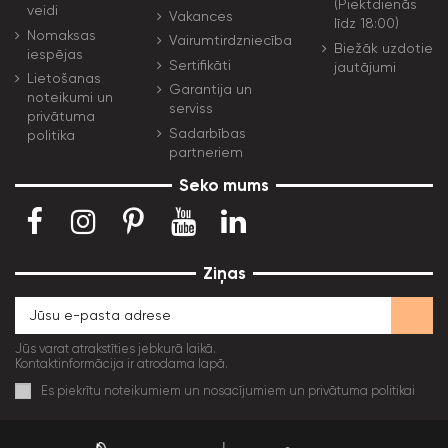
(Piektdienās
veidi
Vakances
līdz 18:00)
Nomaksas
Vairumtirdzniecība
Biežāk uzdotie
iespējas
Sertifikāti
jautājumi
Lietošanas
Garantija un
noteikumi un
serviss
privātuma
Sadarbības
politika
partneriem
Seko mums
Ziņas
Jūs varat atrakstīties jebkurā laikā.
Kontaktinformācija ir atrodama lapā.
Es piekrītu noteikumiem un nosacījumiem un privātuma politikai