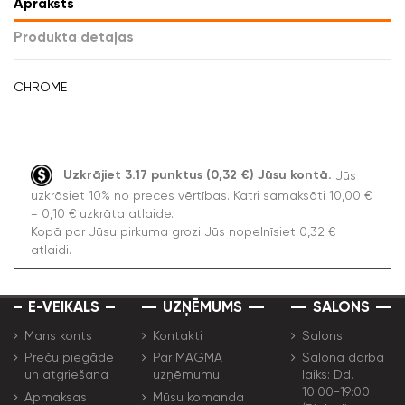
Apraksts
Produkta detaļas
CHROME
Uzkrājiet 3.17 punktus (0,32 €) Jūsu kontā.
Jūs
uzkrāsiet 10% no preces vērtības. Katri samaksāti 10,00 €
= 0,10 € uzkrāta atlaide.
Kopā par Jūsu pirkuma grozi Jūs nopelnīsiet 0,32 €
atlaidi.
E-VEIKALS
UZŅĒMUMS
SALONS
Mans konts
Kontakti
Salons
Preču piegāde
Par MAGMA
Salona darba
un atgriešana
uzņēmumu
laiks: Dd.
10:00-19:00
Apmaksas
Mūsu komanda