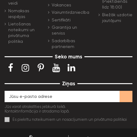
(Piektdienās
veidi
Vakances
līdz 18:00)
Nomaksas
Vairumtirdzniecība
Biežāk uzdotie
iespējas
Sertifikāti
jautājumi
Lietošanas
Garantija un
noteikumi un
serviss
privātuma
Sadarbības
politika
partneriem
Seko mums
Ziņas
Jūs varat atrakstīties jebkurā laikā.
Kontaktinformācija ir atrodama lapā.
Es piekrītu noteikumiem un nosacījumiem un privātuma politikai