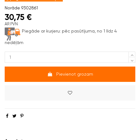
Norāde
9302861
30,75 €
AR PVN
Piegāde ar kurjeru:
pēc pasūtījuma, no 1 līdz 4
nedēļām
Pievienot grozam