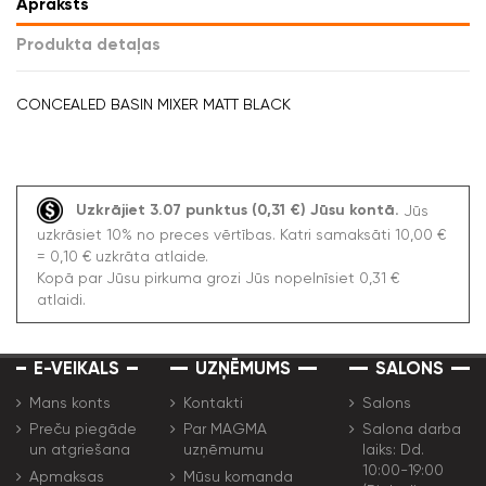
Apraksts
Produkta detaļas
CONCEALED BASIN MIXER MATT BLACK
Uzkrājiet 3.07 punktus (0,31 €) Jūsu kontā.
Jūs
uzkrāsiet 10% no preces vērtības. Katri samaksāti 10,00 €
= 0,10 € uzkrāta atlaide.
Kopā par Jūsu pirkuma grozi Jūs nopelnīsiet 0,31 €
atlaidi.
E-VEIKALS
UZŅĒMUMS
SALONS
Mans konts
Kontakti
Salons
Preču piegāde
Par MAGMA
Salona darba
un atgriešana
uzņēmumu
laiks: Dd.
10:00-19:00
Apmaksas
Mūsu komanda