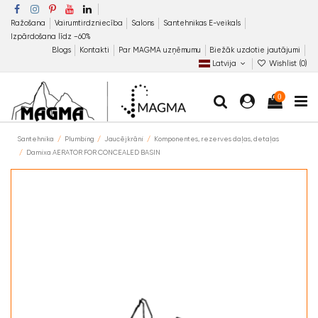
Ražošana
Vairumtirdzniecība
Salons
Santehnikas E-veikals
Izpārdošana līdz −60%
Blogs
Kontakti
Par MAGMA uzņēmumu
Biežāk uzdotie jautājumi
Latvija
Wishlist (
0
)
0
Santehnika
Plumbing
Jaucējkrāni
Komponentes, rezerves daļas, detaļas
Damixa AERATOR FOR CONCEALED BASIN