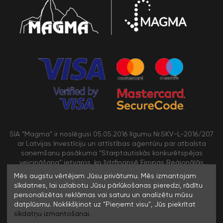
SIA “Magma” ir noslēgusi 05.05.2016 līgumu Nr.SKV-L-2016/207
ar Latvijas Investīciju un attīstības aģentūru par atbalsta
saņemšanu pasākuma “Starptautiskās konkurētspējas
veicināšana” ietvaros, ko līdzfinansē Eiropas Reģionālās
attīstības fonds
Mēs augstu vērtējam Jūsu privātumu. Mēs izmantojam
sīkdatnes, lai uzlabotu Jūsu pārlūkošanas pieredzi, rādītu
personalizētas reklāmas vai saturu un analizētu mūsu
/>
datplūsmu. Noklikšķinot uz "Pieņemt visu", Jūs piekrītat
sīkdatņu izmantošanai.