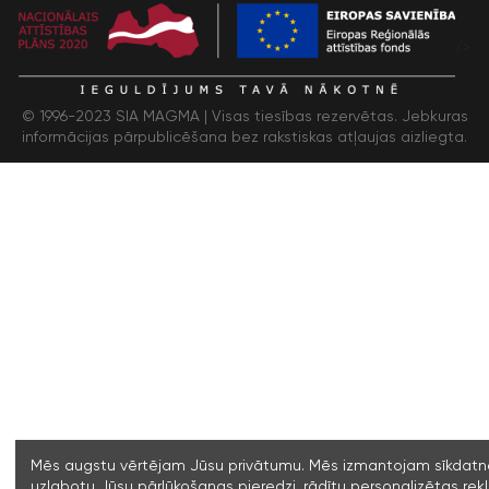
/>
© 1996-2023 SIA MAGMA |
Visas tiesības rezervētas. Jebkuras
informācijas pārpublicēšana bez rakstiskas atļaujas aizliegta.
Mēs augstu vērtējam Jūsu privātumu. Mēs izmantojam sīkdatne
uzlabotu Jūsu pārlūkošanas pieredzi, rādītu personalizētas re