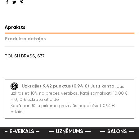
Apraksts
Produkta detaļas
POLISH BRASS, S37
Uzkrājiet 9.42 punktus (0,94 €) Jūsu kontā.
Jūs
uzkrāsiet 10% no preces vērtības. Katri samaksāti 10,00 €
= 0,10 € uzkrāta atlaide.
Kopā par Jūsu pirkuma grozi Jūs nopelnīsiet 0,94 €
atlaidi.
E-VEIKALS
UZŅĒMUMS
SALONS