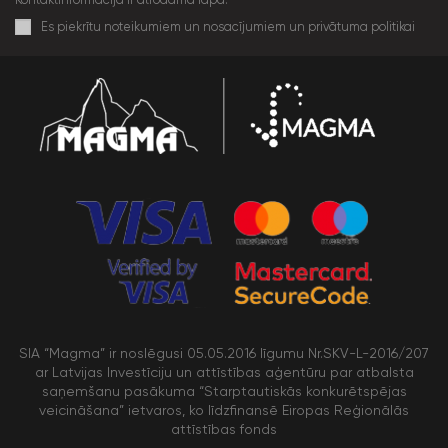
Es piekrītu noteikumiem un nosacījumiem un privātuma politikai
SIA “Magma” ir noslēgusi 05.05.2016 līgumu Nr.SKV-L-2016/207
ar Latvijas Investīciju un attīstības aģentūru par atbalsta
saņemšanu pasākuma “Starptautiskās konkurētspējas
veicināšana” ietvaros, ko līdzfinansē Eiropas Reģionālās
attīstības fonds