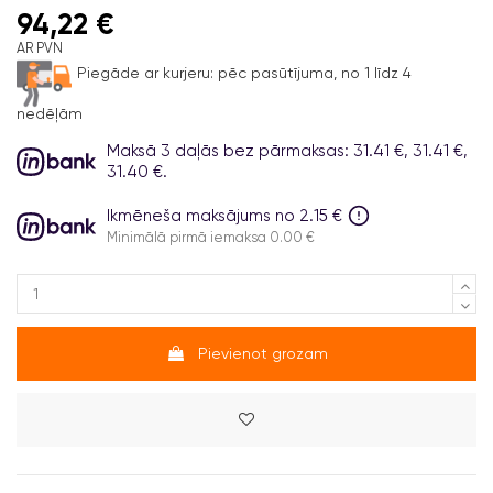
94,22 €
AR PVN
Piegāde ar kurjeru:
pēc pasūtījuma, no 1 līdz 4
nedēļām
Maksā 3 daļās bez pārmaksas: 31.41 €, 31.41 €,
31.40 €.
Ikmēneša maksājums no 2.15 €
Minimālā pirmā iemaksa 0.00 €
Pievienot grozam