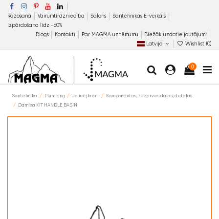
Ražošana
Vairumtirdzniecība
Salons
Santehnikas E-veikals
Izpārdošana līdz −60%
Blogs
Kontakti
Par MAGMA uzņēmumu
Biežāk uzdotie jautājumi
Latvija
Wishlist (
0
)
0
Santehnika
Plumbing
Jaucējkrāni
Komponentes, rezerves daļas, detaļas
Damixa KIT HANDLE BASIN