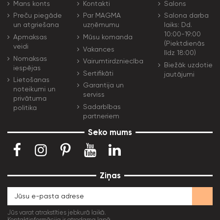
Mans konts
Kontakti
Salons
Preču piegāde
Par MAGMA
Salona darba
un atgriešana
uzņēmumu
laiks: Dd.
10:00-19:00
Apmaksas
Mūsu komanda
(Piektdienās
veidi
Vakances
līdz 18:00)
Nomaksas
Vairumtirdzniecība
Biežāk uzdotie
iespējas
Sertifikāti
jautājumi
Lietošanas
Garantija un
noteikumi un
serviss
privātuma
Sadarbības
politika
partneriem
Seko mums
Ziņas
Jūs varat atrakstīties jebkurā laikā.
Kontaktinformācija ir atrodama lapā.