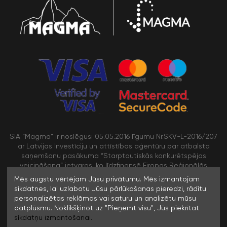
SIA “Magma” ir noslēgusi 05.05.2016 līgumu Nr.SKV-L-2016/207
ar Latvijas Investīciju un attīstības aģentūru par atbalsta
saņemšanu pasākuma “Starptautiskās konkurētspējas
veicināšana” ietvaros, ko līdzfinansē Eiropas Reģionālās
attīstības fonds
Mēs augstu vērtējam Jūsu privātumu. Mēs izmantojam
sīkdatnes, lai uzlabotu Jūsu pārlūkošanas pieredzi, rādītu
personalizētas reklāmas vai saturu un analizētu mūsu
/>
datplūsmu. Noklikšķinot uz "Pieņemt visu", Jūs piekrītat
sīkdatņu izmantošanai.