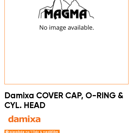
Damixa COVER CAP, O-RING &
CYL. HEAD
piegāde no 1 līdz 4 nedēļām