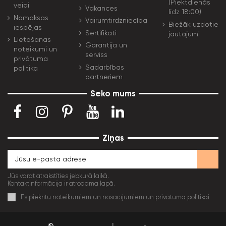
(Piektdienās
veidi
Vakances
līdz 18:00)
Nomaksas
Vairumtirdzniecība
Biežāk uzdotie
iespējas
Sertifikāti
jautājumi
Lietošanas
Garantija un
noteikumi un
serviss
privātuma
Sadarbības
politika
partneriem
Seko mums
Ziņas
Jūs varat atrakstīties jebkurā laikā.
Kontaktinformācija ir atrodama lapā.
Es piekrītu noteikumiem un nosacījumiem un privātuma politikai