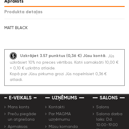
Apraksts
Produkta detaļas
MATT BLACK
Uzkrājiet 3.57 punktus (0,36 €) Jūsu kontā.
Jūs
uzkrāsiet 10% no preces vērtības. Katri samaksāti 10,00 €
= 0,10 € uzkrāta atlaide.
Kopā par Jūsu pirkuma grozi Jūs nopelnīsiet 0,36 €
atlaidi.
E-VEIKALS
UZŅĒMUMS
SALONS
Mans konts
Kontakti
Salons
Preču piegāde
Par MAGMA
Salona darba
un atgriešana
uzņēmumu
laiks: Dd.
10:00-19:00
Apmaksas
Mūsu komanda