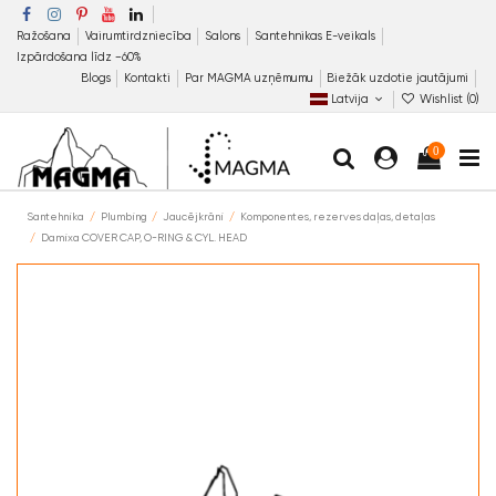
Ražošana
Vairumtirdzniecība
Salons
Santehnikas E-veikals
Izpārdošana līdz −60%
Blogs
Kontakti
Par MAGMA uzņēmumu
Biežāk uzdotie jautājumi
Latvija
Wishlist (
0
)
0
Santehnika
Plumbing
Jaucējkrāni
Komponentes, rezerves daļas, detaļas
Damixa COVER CAP, O-RING & CYL. HEAD