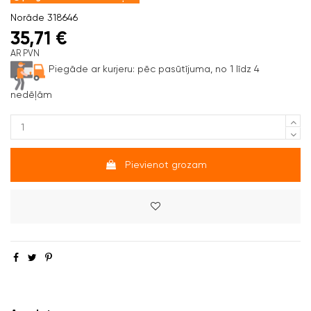
Norāde
318646
35,71 €
AR PVN
Piegāde ar kurjeru:
pēc pasūtījuma, no 1 līdz 4
nedēļām
Pievienot grozam