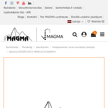
Ražošana
Vairumtirdzniecība
Salons
Santehnikas E-veikals
Izpārdošana līdz −60%
Blogs
Kontakti
Par MAGMA uzņēmumu
Biežāk uzdotie jautājumi
Latvija
Wishlist (
0
)
0
Santehnika
Plumbing
Jaucējkrāni
Komponentes, rezerves daļas, detaļas
Damixa COVER CAP, O-RING & CYLINDER H