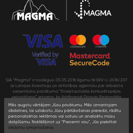
SIA “Magma” ir noslēgusi 05.05.2016 līgumu Nr.SKV-L-2016/207
ar Latvijas Investīciju un attīstības aģentūru par atbalsta
saņemšanu pasākuma “Starptautiskās konkurētspējas
veicināšana” ietvaros, ko līdzfinansē Eiropas Reģionālās
attīstības fonds
Mēs augstu vērtējam Jūsu privātumu. Mēs izmantojam
sīkdatnes, lai uzlabotu Jūsu pārlūkošanas pieredzi, rādītu
personalizētas reklāmas vai saturu un analizētu mūsu
/>
datplūsmu. Noklikšķinot uz "Pieņemt visu", Jūs piekrītat
sīkdatņu izmantošanai.