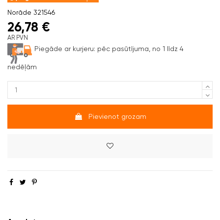
Norāde
321546
26,78 €
AR PVN
Piegāde ar kurjeru:
pēc pasūtījuma, no 1 līdz 4
nedēļām
Pievienot grozam