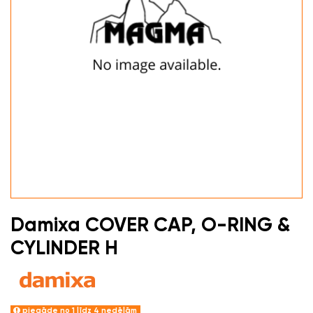
Damixa COVER CAP, O-RING &
CYLINDER H
piegāde no 1 līdz 4 nedēļām