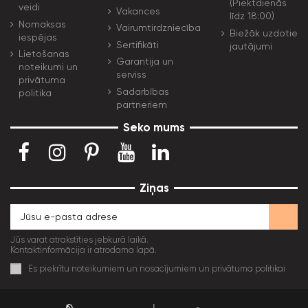
(Piektdienās
veidi
Vakances
līdz 18:00)
Nomaksas
Vairumtirdzniecība
Biežāk uzdotie
iespējas
Sertifikāti
jautājumi
Lietošanas
Garantija un
noteikumi un
serviss
privātuma
Sadarbības
politika
partneriem
Seko mums
Ziņas
Jūs varat atrakstīties jebkurā laikā.
Kontaktinformācija ir atrodama lapā.
Es piekrītu noteikumiem un nosacījumiem un privātuma politikai