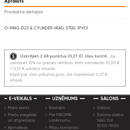
Apraksts
Produkta detaļas
O-RING Ø23 & CYLINDER HEAD, STEEL (PVD)
Uzkrājiet 2.68 punktus (0,27 €) Jūsu kontā.
Jūs
uzkrāsiet 10% no preces vērtības. Katri samaksāti 10,00 €
= 0,10 € uzkrāta atlaide.
Kopā par Jūsu pirkuma grozi Jūs nopelnīsiet 0,27 €
atlaidi.
E-VEIKALS
UZŅĒMUMS
SALONS
Mans konts
Kontakti
Salons
Preču piegāde
Par MAGMA
Salona darba
un atgriešana
uzņēmumu
laiks: Dd.
10:00-19:00
Apmaksas
Mūsu komanda