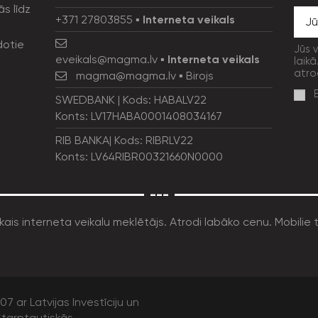
ās līdz
+371 27803855
▪
Interneta veikals
dotie
Jūs 
eveikals@magma.lv
▪
Interneta veikals
laikā
atro
magma@magma.lv
▪ Birojs
SWEDBANK | Kods: HABALV22
Konts: LV17HABA0001408034167
RIB BANKA| Kods: RIBRLV22
Konts: LV64RIBR00321660N0000
---
7 ar Latvijas Investīciju un
tarptautiskās