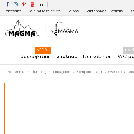
Ražošana
Vairumtirdzniecība
Salons
Santehnikas E-veikals
Iz
4000+
un b
Jaucējkrāni
Izlietnes
Duškabīnes
WC po
Santehnika
Plumbing
Jaucējkrāni
Komponentes, rezerves daļas, deta