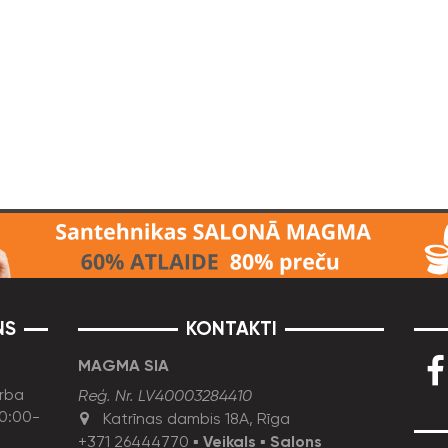
NS
KONTAKTI
MAGMA SIA
rba
Reģ. Nr. LV40003284410
10:00-
Katrīnas dambis 18A, Rīga
+371 26444770
▪
Veikals
▪
Salons