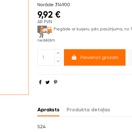
Norāde
314900
9,92 €
AR PVN
Piegāde ar kurjeru:
pēc pasūtījuma, no 1 
nedēļām
Pievienot grozam
Apraksts
Produkta detaļas
S24