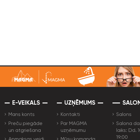
E-VEIKALS
UZŅĒMUMS
SALO
Mans konts
Kontakti
Salons
Preču piegāde
Par MAGMA
Salona da
un atgriešana
uzņēmumu
laiks: Dd. 
19:00
Apmaksas veidi
Mūsu komanda