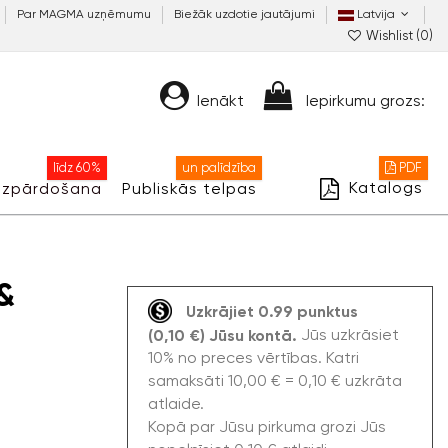
Par MAGMA uzņēmumu
Biežāk uzdotie jautājumi
Latvija
Wishlist (
0
)
Ienākt
Iepirkumu grozs:
līdz 60%
un palīdzība
PDF
Katalogs
Izpārdošana
Publiskās telpas
&
Uzkrājiet 0.99 punktus
Jūs uzkrāsiet
(0,10 €) Jūsu kontā.
10% no preces vērtības. Katri
samaksāti 10,00 € = 0,10 € uzkrāta
atlaide.
Kopā par Jūsu pirkuma grozi Jūs