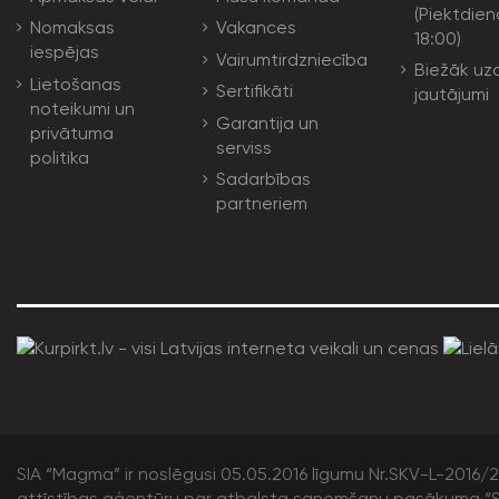
(Piektdien
Nomaksas
Vakances
18:00)
iespējas
Vairumtirdzniecība
Biežāk uz
Lietošanas
Sertifikāti
jautājumi
noteikumi un
Garantija un
privātuma
serviss
politika
Sadarbības
partneriem
SIA “Magma” ir noslēgusi 05.05.2016 līgumu Nr.SKV-L-2016/20
attīstības aģentūru par atbalsta saņemšanu pasākuma “S