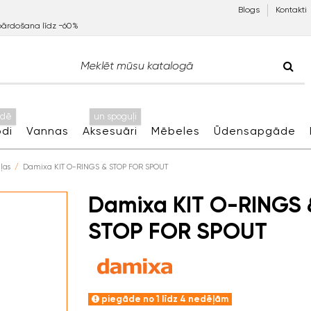
Blogs
Kontakti
pārdošana līdz −60%
idē
un spoguļi
di
Vannas
Aksesuāri
Mēbeles
Ūdensapgāde
ļas
Damixa KIT O-RINGS & STOP FOR SPOUT
Damixa KIT O-RINGS 
STOP FOR SPOUT
piegāde no 1 līdz 4 nedēļām