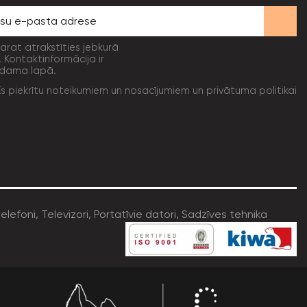
varat atrakstīties jebkurā
. Kontaktinformācija ir
dama lapā.
Es piekrītu noteikumiem un nosacījumiem un privātuma politikai