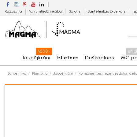
Ražošana
Vairumtirdzniecība
Salons
Santehnikas E-veikals
Iz
4000+
un b
Jaucējkrāni
Izlietnes
Duškabīnes
WC po
Santehnika
Plumbing
Jaucējkrāni
Komponentes, rezerves daļas, deta