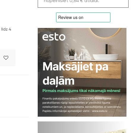
nopelnīsiet 0,64 € atlaidi.
līdz 4