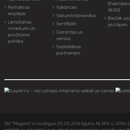
(Piektdien
Nomaksas
Vakances
18:00)
iespējas
Vairumtirdzniecība
Biežāk uz
Lietošanas
Sertifikāti
jautājumi
noteikumi un
Garantija un
privātuma
serviss
politika
Sadarbības
partneriem
SIA “Magma” ir noslēgusi 05.05.2016 līgumu Nr.SKV-L-2016/20
attīstības aģentūru par atbalsta saņemšanu pasākuma “S