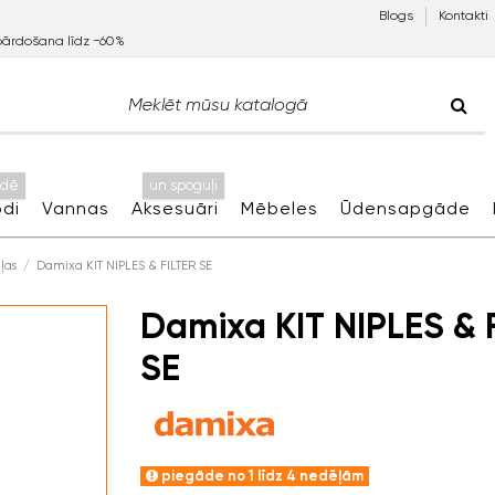
Blogs
Kontakti
pārdošana līdz −60%
idē
un spoguļi
di
Vannas
Aksesuāri
Mēbeles
Ūdensapgāde
ļas
Damixa KIT NIPLES & FILTER SE
Damixa KIT NIPLES & 
SE
piegāde no 1 līdz 4 nedēļām