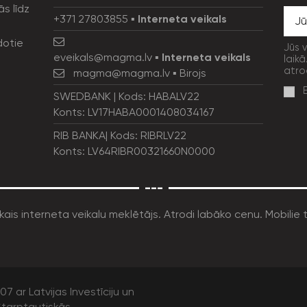
ās līdz
+371 27803855
▪
Interneta veikals
dotie
Jūs 
eveikals@magma.lv
▪
Interneta veikals
laikā
atro
magma@magma.lv
▪ Birojs
SWEDBANK | Kods: HABALV22
Konts: LV17HABA0001408034167
RIB BANKA| Kods: RIBRLV22
Konts: LV64RIBR00321660N0000
---
7 ar Latvijas Investīciju un
tarptautiskās