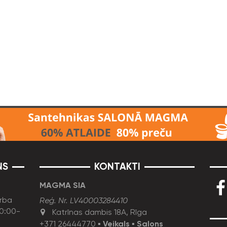
NS
KONTAKTI
MAGMA SIA
rba
Reģ. Nr. LV40003284410
10:00-
Katrīnas dambis 18A, Rīga
+371 26444770
▪
Veikals
▪
Salons