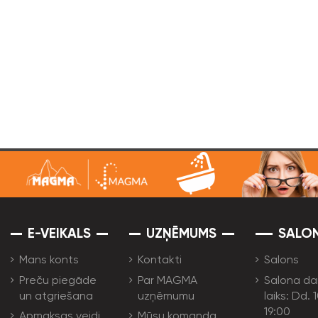
E-VEIKALS
UZŅĒMUMS
SALO
Mans konts
Kontakti
Salons
Preču piegāde
Par MAGMA
Salona da
un atgriešana
uzņēmumu
laiks: Dd. 
19:00
Apmaksas veidi
Mūsu komanda