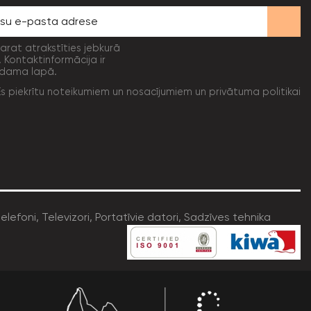
varat atrakstīties jebkurā
. Kontaktinformācija ir
dama lapā.
Es piekrītu noteikumiem un nosacījumiem un privātuma politikai