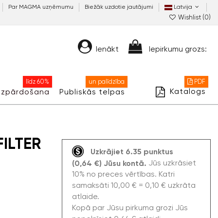
Par MAGMA uzņēmumu
Biežāk uzdotie jautājumi
Latvija
Wishlist (
0
)
Ienākt
Iepirkumu grozs:
līdz 60%
un palīdzība
PDF
Katalogs
Izpārdošana
Publiskās telpas
FILTER
Uzkrājiet 6.35 punktus
Jūs uzkrāsiet
(0,64 €) Jūsu kontā.
10% no preces vērtības. Katri
samaksāti 10,00 € = 0,10 € uzkrāta
atlaide.
Kopā par Jūsu pirkuma grozi Jūs