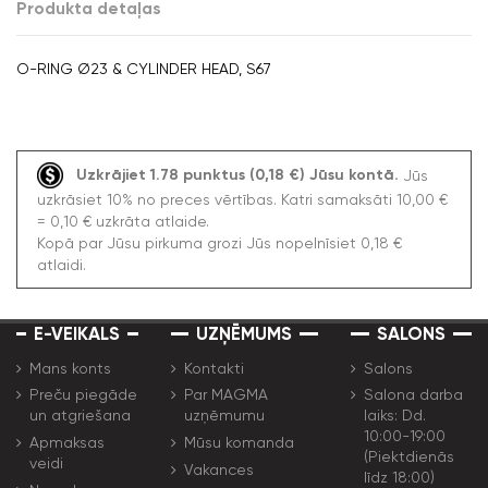
Produkta detaļas
O-RING Ø23 & CYLINDER HEAD, S67
Uzkrājiet 1.78 punktus (0,18 €) Jūsu kontā.
Jūs
uzkrāsiet 10% no preces vērtības. Katri samaksāti 10,00 €
= 0,10 € uzkrāta atlaide.
Kopā par Jūsu pirkuma grozi Jūs nopelnīsiet 0,18 €
atlaidi.
E-VEIKALS
UZŅĒMUMS
SALONS
Mans konts
Kontakti
Salons
Preču piegāde
Par MAGMA
Salona darba
un atgriešana
uzņēmumu
laiks: Dd.
10:00-19:00
Apmaksas
Mūsu komanda
(Piektdienās
veidi
Vakances
līdz 18:00)