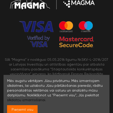
SIA “Magma” ir noslēgusi 05.05.2016 līgumu Nr.SKV-L-2016/207
ar Latvijas Investīciju un attīstības aģentūru par atbalsta
saņemšanu pasākuma “Starptautiskās konkurētspējas
veicināšana” ietvaros, ko līdzfinansē Eiropas Reģionālās
attīstības fonds
Mēs augstu vērtējam Jūsu privātumu. Mēs izmantojam
sīkdatnes, lai uzlabotu Jūsu pārlūkošanas pieredzi, rādītu
personalizētas reklāmas vai saturu un analizētu mūsu
/>
datplūsmu. Noklikšķinot uz "Pieņemt visu", Jūs piekrītat
sīkdatņu izmantošanai.
Pieņemt visu
© 1996-2023 SIA MAGMA |
Visas tiesības rezervētas. Jebkuras