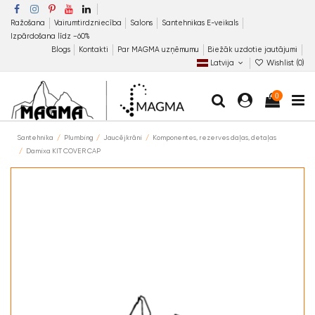
Ražošana
Vairumtirdzniecība
Salons
Santehnikas E-veikals
Izpārdošana līdz −60%
Blogs
Kontakti
Par MAGMA uzņēmumu
Biežāk uzdotie jautājumi
Latvija
Wishlist (
0
)
0
Santehnika
Plumbing
Jaucējkrāni
Komponentes, rezerves daļas, detaļas
Damixa KIT COVER CAP