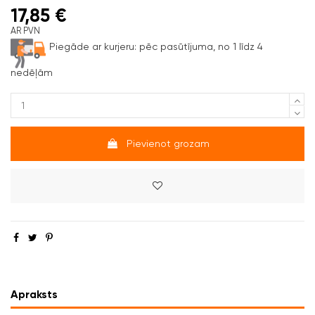
17,85 €
AR PVN
Piegāde ar kurjeru:
pēc pasūtījuma, no 1 līdz 4
nedēļām
Pievienot grozam
Apraksts