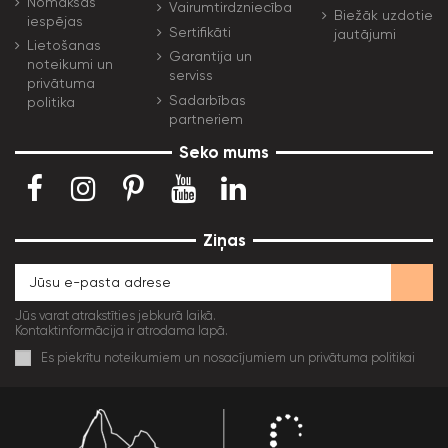
Nomaksas
Vairumtirdzniecība
Biežāk uzdotie
iespējas
Sertifikāti
jautājumi
Lietošanas
Garantija un
noteikumi un
serviss
privātuma
Sadarbības
politika
partneriem
Seko mums
Ziņas
Jūs varat atrakstīties jebkurā laikā.
Kontaktinformācija ir atrodama lapā.
Es piekrītu noteikumiem un nosacījumiem un privātuma politikai