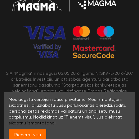
SIA “Magma” ir noslēgusi 05.05.2016 līgumu Nr.SKV-L-2016/207
ar Latvijas Investīciju un attīstības aģentūru par atbalsta
saņemšanu pasākuma “Starptautiskās konkurētspējas
veicināšana” ietvaros, ko līdzfinansē Eiropas Reģionālās
attīstības fonds
Mēs augstu vērtējam Jūsu privātumu. Mēs izmantojam
sīkdatnes, lai uzlabotu Jūsu pārlūkošanas pieredzi, rādītu
personalizētas reklāmas vai saturu un analizētu mūsu
/>
datplūsmu. Noklikšķinot uz "Pieņemt visu", Jūs piekrītat
sīkdatņu izmantošanai.
Pieņemt visu
© 1996-2023 SIA MAGMA |
Visas tiesības rezervētas. Jebkuras