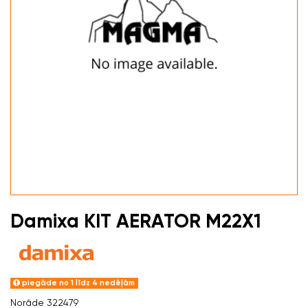
Damixa KIT AERATOR M22X1
piegāde no 1 līdz 4 nedēļām
Norāde
322479