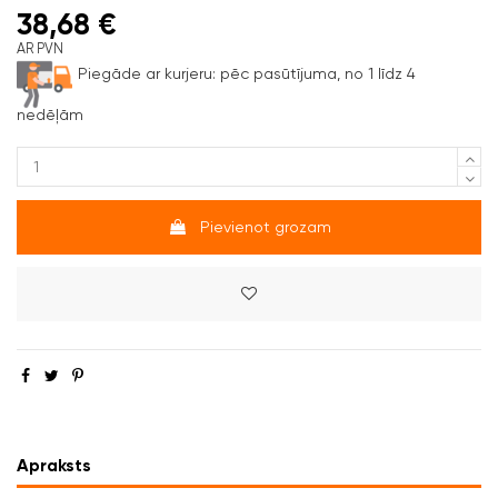
38,68 €
AR PVN
Piegāde ar kurjeru:
pēc pasūtījuma, no 1 līdz 4
nedēļām
Pievienot grozam
Apraksts