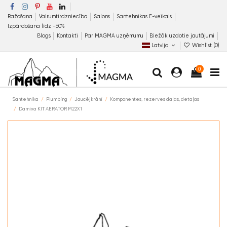
Ražošana
Vairumtirdzniecība
Salons
Santehnikas E-veikals
Izpārdošana līdz −60%
Blogs
Kontakti
Par MAGMA uzņēmumu
Biežāk uzdotie jautājumi
Latvija
Wishlist (
0
)
0
Santehnika
Plumbing
Jaucējkrāni
Komponentes, rezerves daļas, detaļas
Damixa KIT AERATOR M22X1