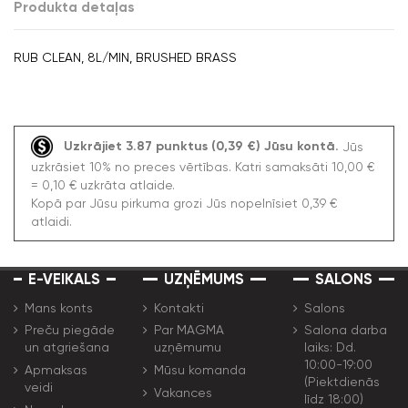
Produkta detaļas
RUB CLEAN, 8L/MIN, BRUSHED BRASS
Uzkrājiet 3.87 punktus (0,39 €) Jūsu kontā.
Jūs
uzkrāsiet 10% no preces vērtības. Katri samaksāti 10,00 €
= 0,10 € uzkrāta atlaide.
Kopā par Jūsu pirkuma grozi Jūs nopelnīsiet 0,39 €
atlaidi.
E-VEIKALS
UZŅĒMUMS
SALONS
Mans konts
Kontakti
Salons
Preču piegāde
Par MAGMA
Salona darba
un atgriešana
uzņēmumu
laiks: Dd.
10:00-19:00
Apmaksas
Mūsu komanda
(Piektdienās
veidi
Vakances
līdz 18:00)