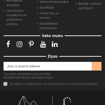
Nomaksas
Vairumtirdzniecība
Biežāk uzdotie
iespējas
Sertifikāti
jautājumi
Lietošanas
Garantija un
noteikumi un
serviss
privātuma
Sadarbības
politika
partneriem
Seko mums
Ziņas
Jūs varat atrakstīties jebkurā laikā.
Kontaktinformācija ir atrodama lapā.
Es piekrītu noteikumiem un nosacījumiem un privātuma politikai