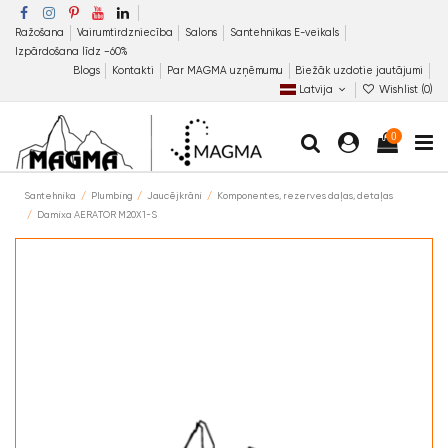
Ražošana
Vairumtirdzniecība
Salons
Santehnikas E-veikals
Izpārdošana līdz −60%
Blogs
Kontakti
Par MAGMA uzņēmumu
Biežāk uzdotie jautājumi
Latvija
Wishlist (
0
)
0
Santehnika
Plumbing
Jaucējkrāni
Komponentes, rezerves daļas, detaļas
Damixa AERATOR M20X1-S