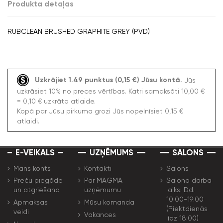
Produkta detaļas
RUBCLEAN BRUSHED GRAPHITE GREY (PVD)
Uzkrājiet 1.49 punktus (0,15 €) Jūsu kontā.
Jūs
uzkrāsiet 10% no preces vērtības. Katri samaksāti 10,00 €
= 0,10 € uzkrāta atlaide.
Kopā par Jūsu pirkuma grozi Jūs nopelnīsiet 0,15 €
atlaidi.
E-VEIKALS
UZŅĒMUMS
SALONS
Mans konts
Kontakti
Salons
Preču piegāde
Par MAGMA
Salona darba
un atgriešana
uzņēmumu
laiks: Dd.
10:00-19:00
Apmaksas
Mūsu komanda
(Piektdienās
veidi
Vakances
līdz 18:00)