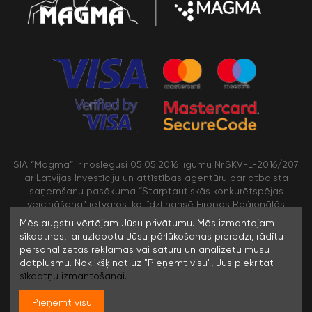
SIA “Magma” ir noslēgusi 05.05.2016 līgumu Nr.SKV-L-2016/207
ar Latvijas Investīciju un attīstības aģentūru par atbalsta
saņemšanu pasākuma “Starptautiskās konkurētspējas
veicināšana” ietvaros, ko līdzfinansē Eiropas Reģionālās
attīstības fonds
Mēs augstu vērtējam Jūsu privātumu. Mēs izmantojam
sīkdatnes, lai uzlabotu Jūsu pārlūkošanas pieredzi, rādītu
personalizētas reklāmas vai saturu un analizētu mūsu
/>
datplūsmu. Noklikšķinot uz "Pieņemt visu", Jūs piekrītat
sīkdatņu izmantošanai.
Pieņemt visu
© 1996-2023 SIA MAGMA |
Visas tiesības rezervētas. Jebkuras