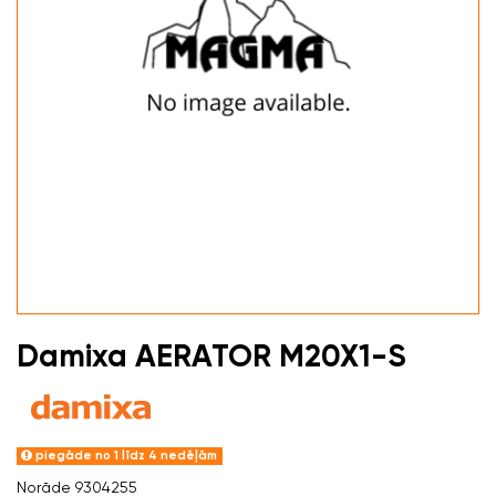
Damixa AERATOR M20X1-S
piegāde no 1 līdz 4 nedēļām
Norāde
9304255