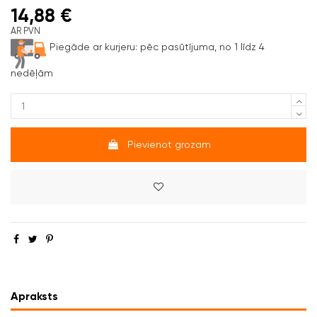
14,88 €
AR PVN
Piegāde ar kurjeru:
pēc pasūtījuma, no 1 līdz 4
nedēļām
Pievienot grozam
Apraksts