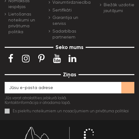
Nomaksas
Vairumtirdzniecība
Biežāk uzdotie
iespējas
Sertifikāti
jautājumi
Lietošanas
Garantija un
noteikumi un
serviss
privātuma
Sadarbības
politika
partneriem
Seko mums
Ziņas
Jūs varat atrakstīties jebkurā laikā.
Kontaktinformācija ir atrodama lapā.
Es piekrītu noteikumiem un nosacījumiem un privātuma politikai