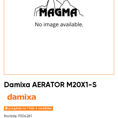
Damixa AERATOR M20X1-S
piegāde no 1 līdz 4 nedēļām
Norāde
9304261