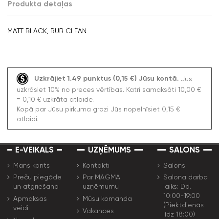
Produkta detaļas
MATT BLACK, RUB CLEAN
Uzkrājiet 1.49 punktus (0,15 €) Jūsu kontā.
Jūs
uzkrāsiet 10% no preces vērtības. Katri samaksāti 10,00 €
= 0,10 € uzkrāta atlaide.
Kopā par Jūsu pirkuma grozi Jūs nopelnīsiet 0,15 €
atlaidi.
E-VEIKALS
UZŅĒMUMS
SALONS
Mans konts
Kontakti
Salons
Preču piegāde
Par MAGMA
Salona darba
un atgriešana
uzņēmumu
laiks: Dd.
10:00-19:00
Apmaksas
Mūsu komanda
(Piektdienās
veidi
Vakances
līdz 18:00)