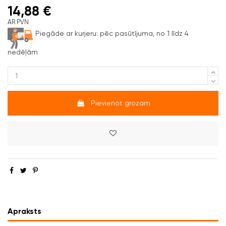
14,88 €
AR PVN
Piegāde ar kurjeru:
pēc pasūtījuma, no 1 līdz 4
nedēļām
Pievienot grozam
Apraksts