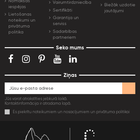
Nomaksas
Vairumtirdzniecība
Biežāk uzdotie
iespējas
Sertifikāti
jautājumi
Lietošanas
Garantija un
noteikumi un
serviss
privātuma
Sadarbības
politika
partneriem
Seko mums
Ziņas
Jūs varat atrakstīties jebkurā laikā.
Kontaktinformācija ir atrodama lapā.
Es piekrītu noteikumiem un nosacījumiem un privātuma politikai