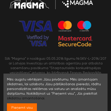
SIA “Magma” ir noslēgusi 05.05.2016 līgumu Nr.SKV-L-2016/207
ar Latvijas Investīciju un attīstības aģentūru par atbalsta
saņemšanu pasākuma “Starptautiskās konkurētspējas
veicināšana” ietvaros, ko līdzfinansē Eiropas Reģionālās
attīstības fonds
Mēs augstu vērtējam Jūsu privātumu. Mēs izmantojam
sīkdatnes, lai uzlabotu Jūsu pārlūkošanas pieredzi, rādītu
personalizētas reklāmas vai saturu un analizētu mūsu
/>
datplūsmu. Noklikšķinot uz "Pieņemt visu", Jūs piekrītat
sīkdatņu izmantošanai.
Pieņemt visu
© 1996-2023 SIA MAGMA |
Visas tiesības rezervētas. Jebkuras