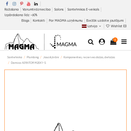
Ražošana
Vairumtirdzniecība
Salons
Santehnikas E-veikals
Izpārdošana līdz −60%
Blogs
Kontakti
Par MAGMA uzņēmumu
Biežāk uzdotie jautājumi
Latvija
Wishlist (
0
)
0
Santehnika
Plumbing
Jaucējkrāni
Komponentes, rezerves daļas, detaļas
Damixa AERATOR M20X1-S