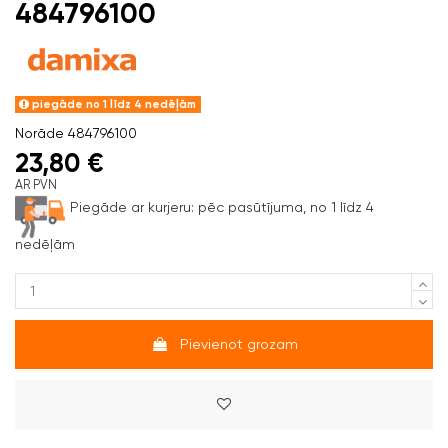
484796100
piegāde no 1 līdz 4 nedēļām
Norāde
484796100
23,80 €
AR PVN
Piegāde ar kurjeru:
pēc pasūtījuma, no 1 līdz 4
nedēļām
Pievienot grozam