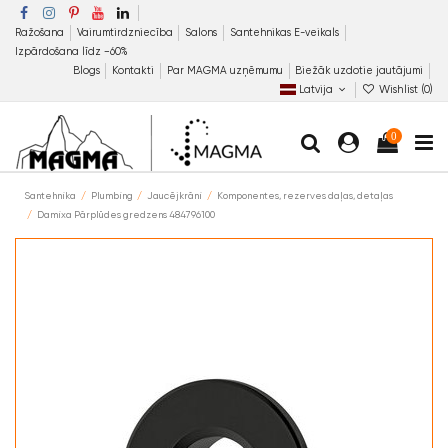
Ražošana
Vairumtirdzniecība
Salons
Santehnikas E-veikals
Izpārdošana līdz −60%
Blogs
Kontakti
Par MAGMA uzņēmumu
Biežāk uzdotie jautājumi
Latvija
Wishlist (
0
)
0
Santehnika
Plumbing
Jaucējkrāni
Komponentes, rezerves daļas, detaļas
Damixa Pārplūdes gredzens 484796100