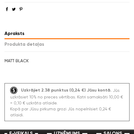
Apraksts
Produkta detaļas
MATT BLACK
Uzkrājiet 2.38 punktus (0,24 €) Jūsu kontā.
Jūs
uzkrāsiet 10% no preces vērtības. Katri samaksāti 10,00 €
= 0,10 € uzkrāta atlaide.
Kopā par Jūsu pirkuma grozi Jūs nopelnīsiet 0,24 €
atlaidi.
E-VEIKALS
UZŅĒMUMS
SALONS