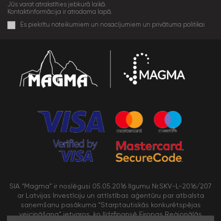
Jūs varat atrakstīties jebkurā laikā.
Kontaktinformācija ir atrodama lapā.
Es piekrītu noteikumiem un nosacījumiem un privātuma politikai
SIA “Magma” ir noslēgusi 05.05.2016 līgumu Nr.SKV-L-2016/207
ar Latvijas Investīciju un attīstības aģentūru par atbalsta
saņemšanu pasākuma “Starptautiskās konkurētspējas
veicināšana” ietvaros, ko līdzfinansē Eiropas Reģionālās