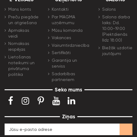
Mans konts
Kontakti
Salons
Preču piegāde
Par MAGMA
Salona darba
un atgriešana
uzņēmumu
laiks: Dd.
10:00-19:00
Apmaksas
Mūsu komanda
(Piektdienās
veidi
Vakances
līdz 18:00)
Nomaksas
Vairumtirdzniecība
Biežāk uzdotie
iespējas
Sertifikāti
jautājumi
Lietošanas
Garantija un
noteikumi un
serviss
privātuma
Sadarbības
politika
partneriem
Seko mums
Ziņas