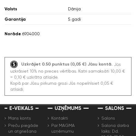
Valsts
Dānija
Garantija
5 gadi
Norāde
6904000
Uzkrājiet 0.50 punktus (0,05 €) Jūsu kontā.
Jūs
uzkrāsiet 10% no preces vērtības. Katri samaksāti 10,00 €
= 0,10 € uzkrāta atlaide.
Kopā par Jūsu pirkuma grozi Jūs nopelnīsiet 0,05 €
atlaidi.
E-VEIKALS
UZŅĒMUMS
SALONS
Mans konts
Kontakti
Salons
Preču piegāde
Par MAGMA
Salona darba
un atgriešana
uzņēmumu
laiks: Dd.