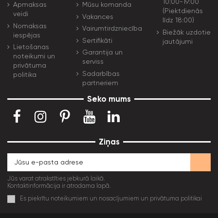
10:00-19:00
Apmaksas
Mūsu komanda
(Piektdienās
veidi
Vakances
līdz 18:00)
Nomaksas
Vairumtirdzniecība
Biežāk uzdotie
iespējas
Sertifikāti
jautājumi
Lietošanas
Garantija un
noteikumi un
serviss
privātuma
Sadarbības
politika
partneriem
Seko mums
Ziņas
Jūs varat atrakstīties jebkurā laikā.
Kontaktinformācija ir atrodama lapā.
Es piekrītu noteikumiem un nosacījumiem un privātuma politikai