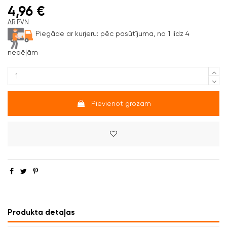
4,96 €
AR PVN
Piegāde ar kurjeru:
pēc pasūtījuma, no 1 līdz 4
nedēļām
Pievienot grozam
Produkta detaļas