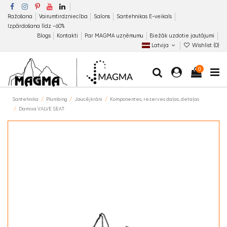
Ražošana
Vairumtirdzniecība
Salons
Santehnikas E-veikals
Izpārdošana līdz −60%
Blogs
Kontakti
Par MAGMA uzņēmumu
Biežāk uzdotie jautājumi
Latvija
Wishlist (
0
)
0
Santehnika
Plumbing
Jaucējkrāni
Komponentes, rezerves daļas, detaļas
Damixa VALVE SEAT