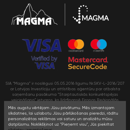
SIA “Magma” ir noslēgusi 05.05.2016 līgumu Nr.SKV-L-2016/207
ar Latvijas Investīciju un attīstības aģentūru par atbalsta
saņemšanu pasākuma “Starptautiskās konkurētspējas
veicināšana” ietvaros, ko līdzfinansē Eiropas Reģionālās
attīstības fonds
Mēs augstu vērtējam Jūsu privātumu. Mēs izmantojam
sīkdatnes, lai uzlabotu Jūsu pārlūkošanas pieredzi, rādītu
personalizētas reklāmas vai saturu un analizētu mūsu
/>
datplūsmu. Noklikšķinot uz "Pieņemt visu", Jūs piekrītat
sīkdatņu izmantošanai.