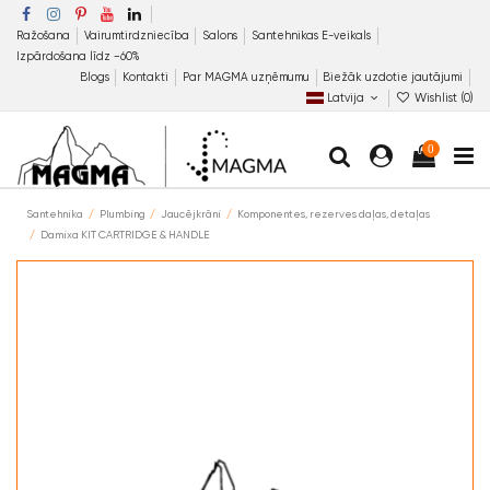
Ražošana
Vairumtirdzniecība
Salons
Santehnikas E-veikals
Izpārdošana līdz −60%
Blogs
Kontakti
Par MAGMA uzņēmumu
Biežāk uzdotie jautājumi
Latvija
Wishlist (
0
)
0
Santehnika
Plumbing
Jaucējkrāni
Komponentes, rezerves daļas, detaļas
Damixa KIT CARTRIDGE & HANDLE