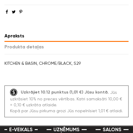
Apraksts
Produkta detaļas
KITCHEN & BASIN, CHROME/BLACK, S29
Uzkrājiet 10.12 punktus (1,01 €) Jūsu kontā.
Jūs
uzkrāsiet 10% no preces vērtības. Katri samaksāti 10,00 €
= 0,10 € uzkrāta atlaide.
Kopā par Jūsu pirkuma grozi Jūs nopelnīsiet 1,01 € atlaidi.
E-VEIKALS
UZŅĒMUMS
SALONS