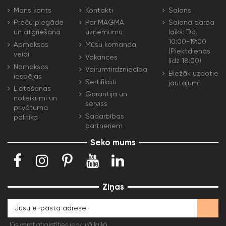
Mans konts
Kontakti
Salons
Preču piegāde
Par MAGMA
Salona darba
un atgriešana
uzņēmumu
laiks: Dd.
10:00-19:00
Apmaksas
Mūsu komanda
(Piektdienās
veidi
Vakances
līdz 18:00)
Nomaksas
Vairumtirdzniecība
Biežāk uzdotie
iespējas
Sertifikāti
jautājumi
Lietošanas
Garantija un
noteikumi un
serviss
privātuma
Sadarbības
politika
partneriem
Seko mums
Ziņas
Jūs varat atrakstīties jebkurā laikā.