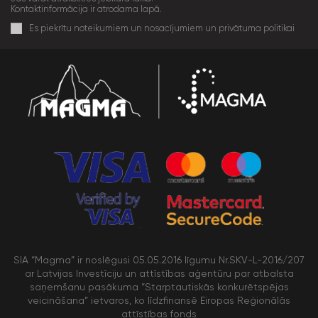
Kontaktinformācija ir atrodama lapā.
Es piekrītu noteikumiem un nosacījumiem un privātuma politikai
SIA “Magma” ir noslēgusi 05.05.2016 līgumu Nr.SKV-L-2016/207
ar Latvijas Investīciju un attīstības aģentūru par atbalsta
saņemšanu pasākuma “Starptautiskās konkurētspējas
veicināšana” ietvaros, ko līdzfinansē Eiropas Reģionālās
attīstības fonds