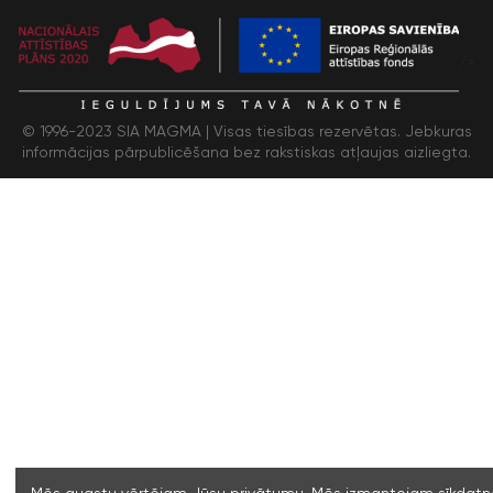
/>
© 1996-2023 SIA MAGMA |
Visas tiesības rezervētas. Jebkuras
informācijas pārpublicēšana bez rakstiskas atļaujas aizliegta.
Mēs augstu vērtējam Jūsu privātumu. Mēs izmantojam sīkdatne