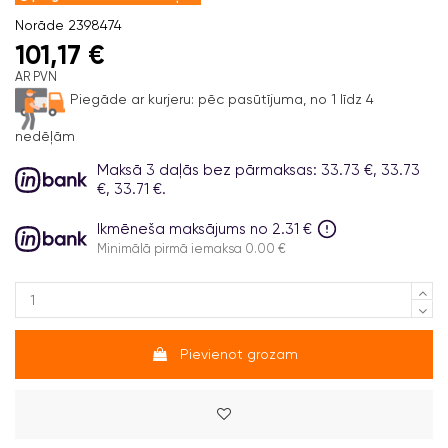
Norāde
2398474
101,17 €
AR PVN
Piegāde ar kurjeru:
pēc pasūtījuma, no 1 līdz 4
nedēļām
Maksā 3 daļās bez pārmaksas: 33.73 €, 33.73
€, 33.71 €.
Ikmēneša maksājums no 2.31 €
Minimālā pirmā iemaksa 0.00 €
Pievienot grozam