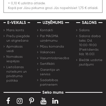
= 0,10 € uzkrāta atlaide.
Kopā par Jūsu pirkuma grozi Jūs nopelnīsiet 1,75 € atlaidi.
E-VEIKALS
UZŅĒMUMS
SALONS
Mans konts
Kontakti
Salons
Preču piegāde
Par MAGMA
Salona darba
un atgriešana
uzņēmumu
laiks: Dd.
10:00-19:00
Apmaksas
Mūsu komanda
(Piektdienās
veidi
Vakances
līdz 18:00)
Nomaksas
Vairumtirdzniecība
Biežāk uzdotie
iespējas
Sertifikāti
jautājumi
Lietošanas
Garantija un
noteikumi un
serviss
privātuma
Sadarbības
politika
partneriem
Seko mums