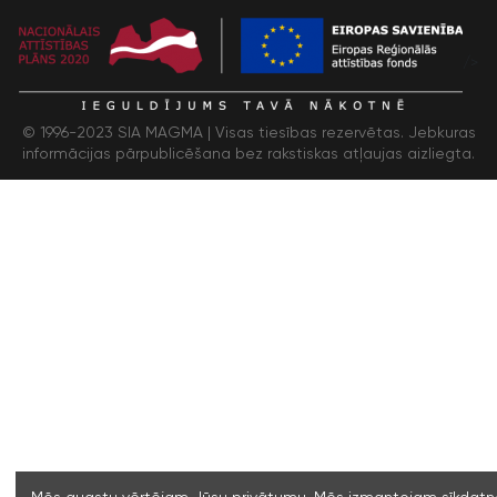
/>
© 1996-2023 SIA MAGMA |
Visas tiesības rezervētas. Jebkuras
informācijas pārpublicēšana bez rakstiskas atļaujas aizliegta.
Mēs augstu vērtējam Jūsu privātumu. Mēs izmantojam sīkdatne