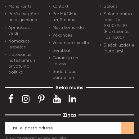
Mans konts
Kontakti
Salons
Preču piegāde
Par MAGMA
Salona darba
un atgriešana
uzņēmumu
laiks: Dd.
10:00-19:00
Apmaksas
Mūsu komanda
(Piektdienās
veidi
Vakances
līdz 18:00)
Nomaksas
Vairumtirdzniecība
Biežāk uzdotie
iespējas
Sertifikāti
jautājumi
Lietošanas
Garantija un
noteikumi un
serviss
privātuma
Sadarbības
politika
partneriem
Seko mums
Ziņas
Jūs varat atrakstīties jebkurā laikā.