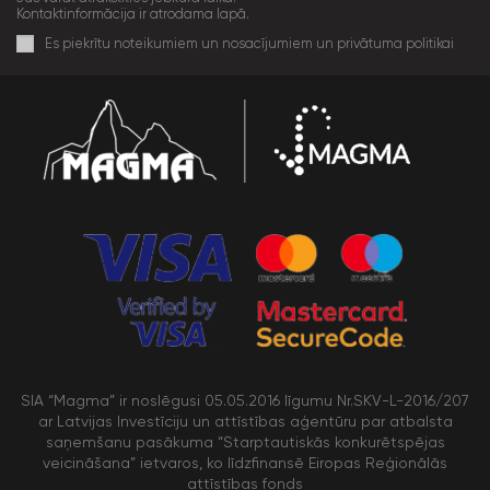
Kontaktinformācija ir atrodama lapā.
Es piekrītu noteikumiem un nosacījumiem un privātuma politikai
SIA “Magma” ir noslēgusi 05.05.2016 līgumu Nr.SKV-L-2016/207
ar Latvijas Investīciju un attīstības aģentūru par atbalsta
saņemšanu pasākuma “Starptautiskās konkurētspējas
veicināšana” ietvaros, ko līdzfinansē Eiropas Reģionālās
attīstības fonds