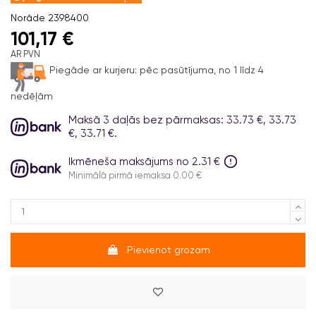
Norāde
2398400
101,17 €
AR PVN
Piegāde ar kurjeru:
pēc pasūtījuma, no 1 līdz 4
nedēļām
Maksā 3 daļās bez pārmaksas: 33.73 €, 33.73
€, 33.71 €.
Ikmēneša maksājums no 2.31 €
Minimālā pirmā iemaksa 0.00 €
Pievienot grozam