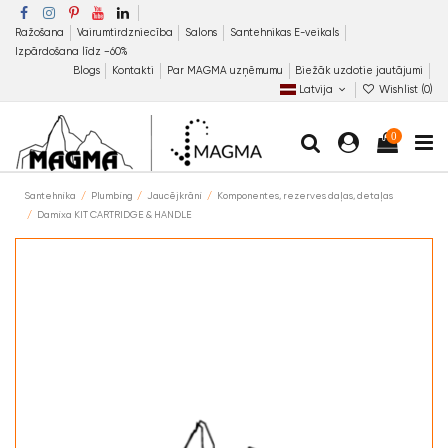
Ražošana
Vairumtirdzniecība
Salons
Santehnikas E-veikals
Izpārdošana līdz −60%
Blogs
Kontakti
Par MAGMA uzņēmumu
Biežāk uzdotie jautājumi
Latvija
Wishlist (
0
)
0
Santehnika
Plumbing
Jaucējkrāni
Komponentes, rezerves daļas, detaļas
Damixa KIT CARTRIDGE & HANDLE