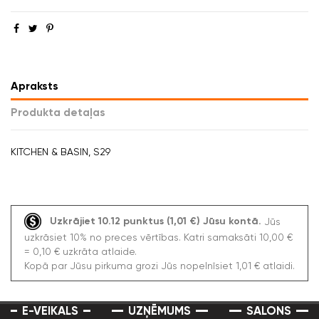
Apraksts
Produkta detaļas
KITCHEN & BASIN, S29
Uzkrājiet 10.12 punktus (1,01 €) Jūsu kontā.
Jūs
uzkrāsiet 10% no preces vērtības. Katri samaksāti 10,00 €
= 0,10 € uzkrāta atlaide.
Kopā par Jūsu pirkuma grozi Jūs nopelnīsiet 1,01 € atlaidi.
E-VEIKALS
UZŅĒMUMS
SALONS