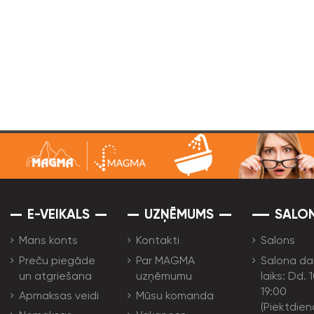
E-VEIKALS
UZŅĒMUMS
SALO
Mans konts
Kontakti
Salons
Preču piegāde
Par MAGMA
Salona da
un atgriešana
uzņēmumu
laiks: Dd. 
19:00
Apmaksas veidi
Mūsu komanda
(Piektdien