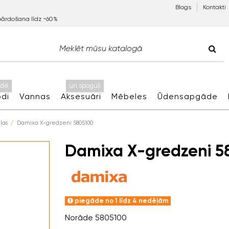
Blogs
Kontakti
pārdošana līdz −60%
idē
un spoguļi
di
Vannas
Aksesuāri
Mēbeles
Ūdensapgāde
ļas
Damixa X-gredzeni 5805100
Damixa X-gredzeni 5
piegāde no 1 līdz 4 nedēļām
Norāde
5805100