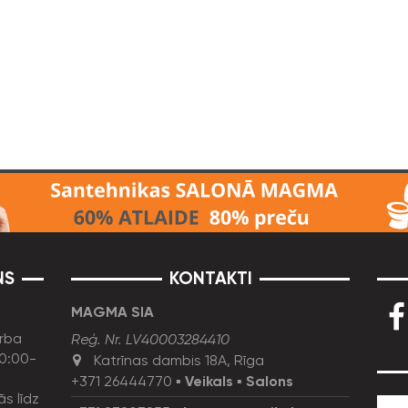
NS
KONTAKTI
MAGMA SIA
rba
Reģ. Nr. LV40003284410
10:00-
Katrīnas dambis 18A, Rīga
+371 26444770
▪
Veikals
▪
Salons
ās līdz