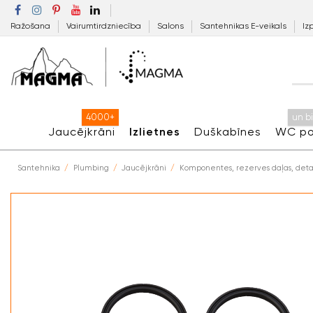
Ražošana
Vairumtirdzniecība
Salons
Santehnikas E-veikals
Iz
4000+
un b
Jaucējkrāni
Izlietnes
Duškabīnes
WC po
Santehnika
Plumbing
Jaucējkrāni
Komponentes, rezerves daļas, deta