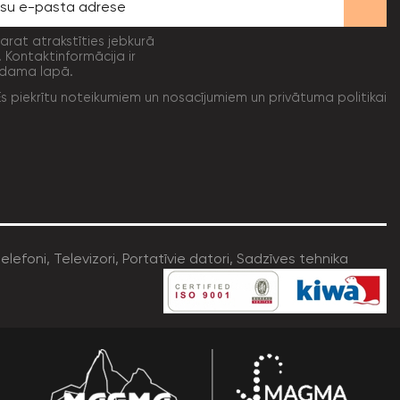
varat atrakstīties jebkurā
. Kontaktinformācija ir
dama lapā.
Es piekrītu noteikumiem un nosacījumiem un privātuma politikai