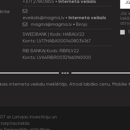
+371 27803855
▪
Interneta veikals
dotie
Jūs 
eveikals@magma.lv
▪
Interneta veikals
laikā
atro
magma@magma.lv
▪ Birojs
SWEDBANK | Kods: HABALV22
Konts: LV17HABA0001408034167
RIB BANKA| Kods: RIBRLV22
Konts: LV64RIBR00321660N0000
---
7 ar Latvijas Investīciju un
tarptautiskās
as Reģionālās attīstības