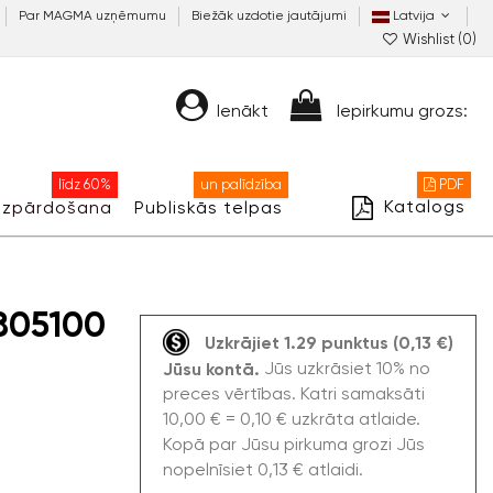
Par MAGMA uzņēmumu
Biežāk uzdotie jautājumi
Latvija
Wishlist (
0
)
Ienākt
Iepirkumu grozs:
līdz 60%
un palīdzība
PDF
Katalogs
Izpārdošana
Publiskās telpas
805100
Uzkrājiet 1.29 punktus (0,13 €)
Jūs uzkrāsiet 10% no
Jūsu kontā.
preces vērtības. Katri samaksāti
10,00 € = 0,10 € uzkrāta atlaide.
Kopā par Jūsu pirkuma grozi Jūs
nopelnīsiet 0,13 € atlaidi.