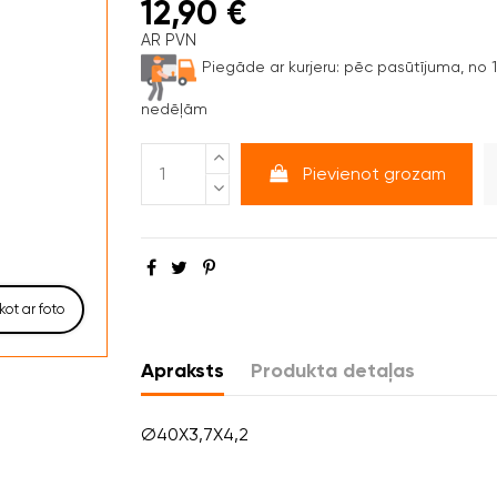
12,90 €
AR PVN
Piegāde ar kurjeru:
pēc pasūtījuma, no 1 
nedēļām
Pievienot grozam
kot ar foto
Apraksts
Produkta detaļas
Ø40X3,7X4,2