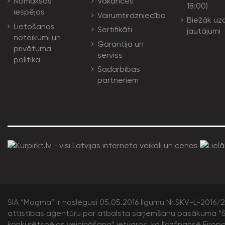
Nomaksas
Vakances
18:00)
iespējas
Vairumtirdzniecība
Biežāk uz
Lietošanas
Sertifikāti
jautājumi
noteikumi un
Garantija un
privātuma
serviss
politika
Sadarbības
partneriem
SIA “Magma” ir noslēgusi 05.05.2016 līgumu Nr.SKV-L-2016/20
attīstības aģentūru par atbalsta saņemšanu pasākuma “S
konkurētspējas veicināšana” ietvaros, ko līdzfinansē Eirop