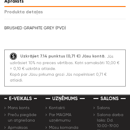
Apraksts
Produkta detaļas
BRUSHED GRAPHITE GREY (PVD)
Uzkrājiet 7.14 punktus (0,71 €) Jūsu kontā.
Jūs
uzkrāsiet 10% no preces vērtības. Katri samaksāti 10,00 €
= 0,10 € uzkrāta atlaide.
Kopā par Jūsu pirkuma grozi Jūs nopelnīsiet 0,71 €
atlaidi.
E-VEIKALS
UZŅĒMUMS
SALONS
Mans konts
Kontakti
Salons
Preču piegāde
Par MAGMA
Salona darba
un atgriešana
uzņēmumu
laiks: Dd.
10:00-19:00
Apmaksas
Mūsu komanda