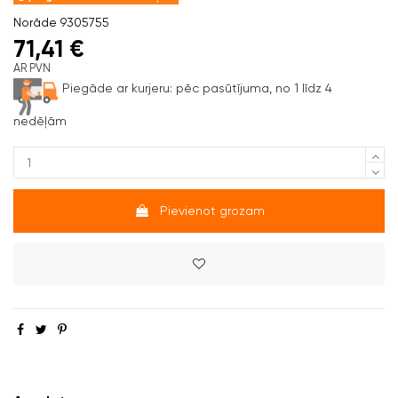
Norāde
9305755
71,41 €
AR PVN
Piegāde ar kurjeru:
pēc pasūtījuma, no 1 līdz 4
nedēļām
Pievienot grozam