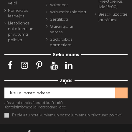
(Piektdienās
veidi
Vakances
līdz 18:00)
Nomaksas
Vairumtirdzniecība
Biežāk uzdotie
iespējas
Sertifikāti
jautājumi
Lietošanas
Garantija un
noteikumi un
serviss
privātuma
Sadarbības
politika
partneriem
Seko mums
Ziņas
Jūs varat atrakstīties jebkurā laikā.
Kontaktinformācija ir atrodama lapā.
Es piekrītu noteikumiem un nosacījumiem un privātuma politikai