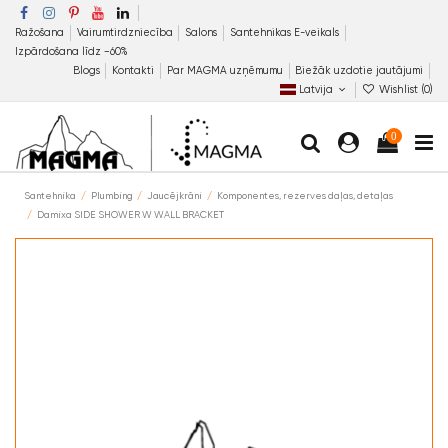
Ražošana
Vairumtirdzniecība
Salons
Santehnikas E-veikals
Izpārdošana līdz −60%
Blogs
Kontakti
Par MAGMA uzņēmumu
Biežāk uzdotie jautājumi
Latvija
Wishlist (
0
)
0
Santehnika
Plumbing
Jaucējkrāni
Komponentes, rezerves daļas, detaļas
Damixa SIDE SHOWER W WALL BRACKET