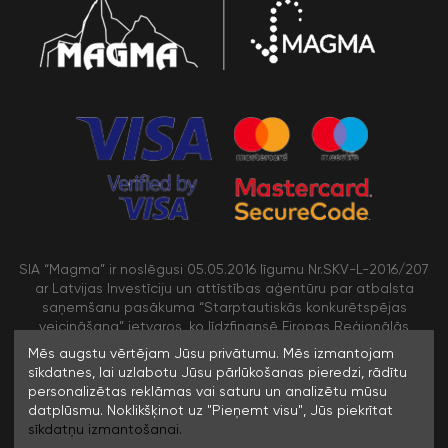
SIA “Magma” ir noslēgusi 05.05.2016 līgumu Nr.SKV-L-2016/207
ar Latvijas Investīciju un attīstības aģentūru par atbalsta
saņemšanu pasākuma “Starptautiskās konkurētspējas
veicināšana” ietvaros, ko līdzfinansē Eiropas Reģionālās
attīstības fonds
Mēs augstu vērtējam Jūsu privātumu. Mēs izmantojam
sīkdatnes, lai uzlabotu Jūsu pārlūkošanas pieredzi, rādītu
personalizētas reklāmas vai saturu un analizētu mūsu
/>
datplūsmu. Noklikšķinot uz "Pieņemt visu", Jūs piekrītat
sīkdatņu izmantošanai.