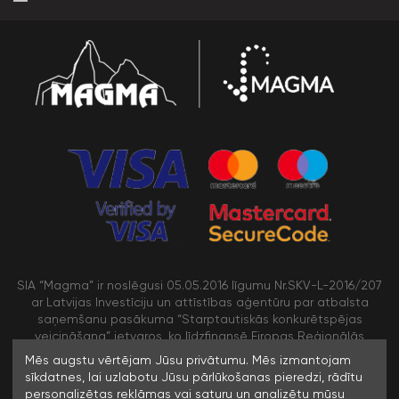
SIA “Magma” ir noslēgusi 05.05.2016 līgumu Nr.SKV-L-2016/207
ar Latvijas Investīciju un attīstības aģentūru par atbalsta
saņemšanu pasākuma “Starptautiskās konkurētspējas
veicināšana” ietvaros, ko līdzfinansē Eiropas Reģionālās
attīstības fonds
Mēs augstu vērtējam Jūsu privātumu. Mēs izmantojam
sīkdatnes, lai uzlabotu Jūsu pārlūkošanas pieredzi, rādītu
personalizētas reklāmas vai saturu un analizētu mūsu