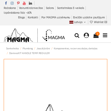
Ražošana
Vairumtirdzniecība
Salons
Santehnikas E-veikals
Izpārdošana līdz −60%
Blogs
Kontakti
Par MAGMA uzņēmumu
Biežāk uzdotie jautājumi
Latvija
Wishlist (
0
)
0
Santehnika
Plumbing
Jaucējkrāni
Komponentes, rezerves daļas, detaļas
DamixaKIT HANDLE TEMP. REGULER