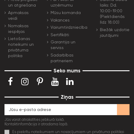
un atgriešana
uzņēmumu
laiks: Dd.
10:00-19:00
Apmaksas
Mūsu komanda
(Piektdienās
veidi
Vakances
līdz 18:00)
Nomaksas
Vairumtirdzniecība
Biežāk uzdotie
iespējas
Sertifikāti
jautājumi
Lietošanas
Garantija un
noteikumi un
serviss
privātuma
Sadarbības
politika
partneriem
Seko mums
Ziņas
Jūs varat atrakstīties jebkurā laikā.
Kontaktinformācija ir atrodama lapā.
Es piekrītu noteikumiem un nosacījumiem un privātuma politikai