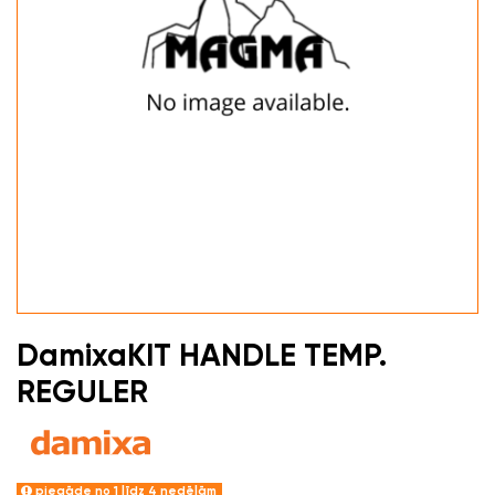
DamixaKIT HANDLE TEMP.
REGULER
piegāde no 1 līdz 4 nedēļām