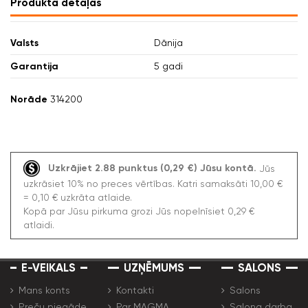
Produkta detaļas
Valsts
Dānija
Garantija
5 gadi
Norāde
314200
Uzkrājiet 2.88 punktus (0,29 €) Jūsu kontā.
Jūs
uzkrāsiet 10% no preces vērtības. Katri samaksāti 10,00 €
= 0,10 € uzkrāta atlaide.
Kopā par Jūsu pirkuma grozi Jūs nopelnīsiet 0,29 €
atlaidi.
E-VEIKALS
UZŅĒMUMS
SALONS
Mans konts
Kontakti
Salons
Preču piegāde
Par MAGMA
Salona darba