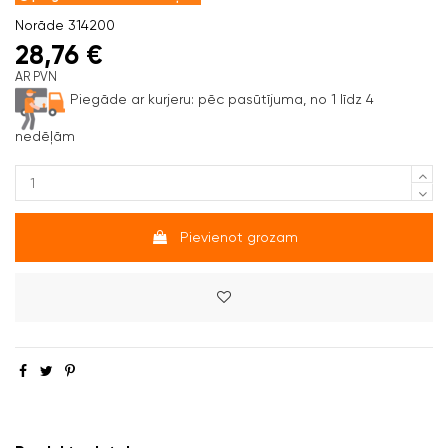
Norāde
314200
28,76 €
AR PVN
Piegāde ar kurjeru:
pēc pasūtījuma, no 1 līdz 4
nedēļām
Pievienot grozam