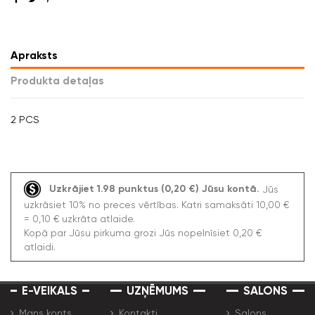
Apraksts
Produkta detaļas
2 PCS
Uzkrājiet 1.98 punktus (0,20 €) Jūsu kontā.
Jūs
uzkrāsiet 10% no preces vērtības. Katri samaksāti 10,00 €
= 0,10 € uzkrāta atlaide.
Kopā par Jūsu pirkuma grozi Jūs nopelnīsiet 0,20 €
atlaidi.
E-VEIKALS
UZŅĒMUMS
SALONS
Mans konts
Kontakti
Salons