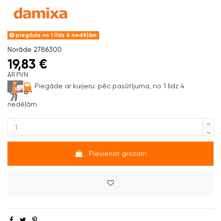
piegāde no 1 līdz 4 nedēļām
Norāde
2786300
19,83 €
AR PVN
Piegāde ar kurjeru:
pēc pasūtījuma, no 1 līdz 4
nedēļām
Pievienot grozam