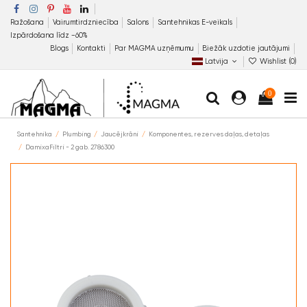
Ražošana
Vairumtirdzniecība
Salons
Santehnikas E-veikals
Izpārdošana līdz −60%
Blogs
Kontakti
Par MAGMA uzņēmumu
Biežāk uzdotie jautājumi
Latvija
Wishlist (
0
)
0
Santehnika
Plumbing
Jaucējkrāni
Komponentes, rezerves daļas, detaļas
DamixaFiltri - 2 gab. 2786300