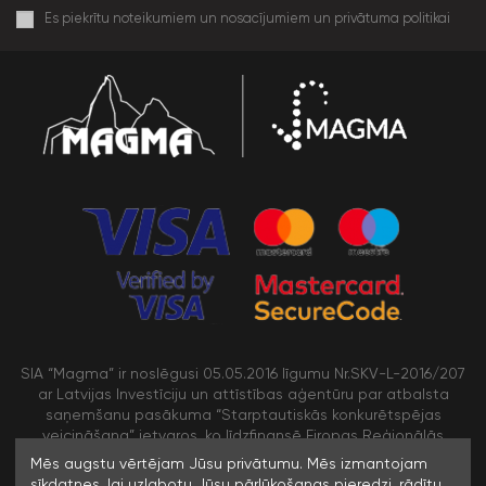
Es piekrītu noteikumiem un nosacījumiem un privātuma politikai
SIA “Magma” ir noslēgusi 05.05.2016 līgumu Nr.SKV-L-2016/207
ar Latvijas Investīciju un attīstības aģentūru par atbalsta
saņemšanu pasākuma “Starptautiskās konkurētspējas
veicināšana” ietvaros, ko līdzfinansē Eiropas Reģionālās
attīstības fonds
Mēs augstu vērtējam Jūsu privātumu. Mēs izmantojam
sīkdatnes, lai uzlabotu Jūsu pārlūkošanas pieredzi, rādītu