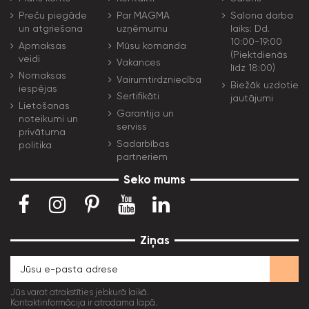
Preču piegāde
Par MAGMA
Salona darba
un atgriešana
uzņēmumu
laiks: Dd.
10:00-19:00
Apmaksas
Mūsu komanda
(Piektdienās
veidi
Vakances
līdz 18:00)
Nomaksas
Vairumtirdzniecība
Biežāk uzdotie
iespējas
Sertifikāti
jautājumi
Lietošanas
Garantija un
noteikumi un
serviss
privātuma
Sadarbības
politika
partneriem
Seko mums
Ziņas
Jūs varat atrakstīties jebkurā laikā.
Kontaktinformācija ir atrodama lapā.