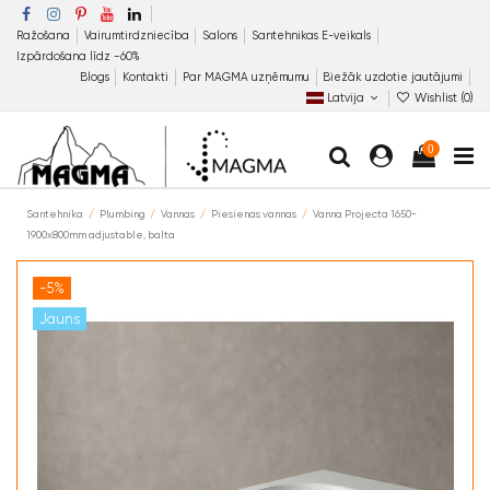
Ražošana
Vairumtirdzniecība
Salons
Santehnikas E-veikals
Izpārdošana līdz −60%
Blogs
Kontakti
Par MAGMA uzņēmumu
Biežāk uzdotie jautājumi
Latvija
Wishlist (
0
)
0
Santehnika
Plumbing
Vannas
Piesienas vannas
Vanna Projecta 1650-
1900x800mm adjustable, balta
-5%
Jauns