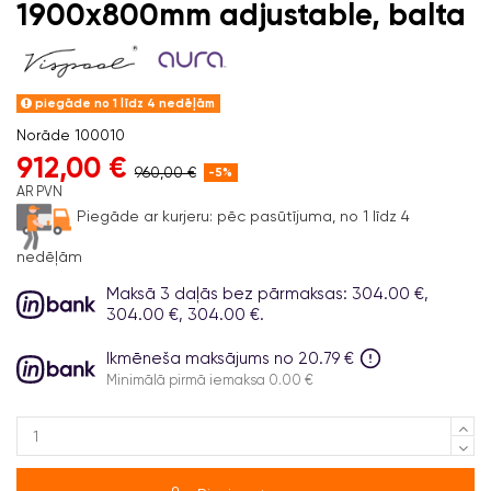
1900x800mm adjustable, balta
piegāde no 1 līdz 4 nedēļām
Norāde
100010
912,00 €
960,00 €
-5%
AR PVN
Piegāde ar kurjeru:
pēc pasūtījuma, no 1 līdz 4
nedēļām
Maksā 3 daļās bez pārmaksas: 304.00 €,
304.00 €, 304.00 €.
Ikmēneša maksājums no 20.79 €
Minimālā pirmā iemaksa 0.00 €