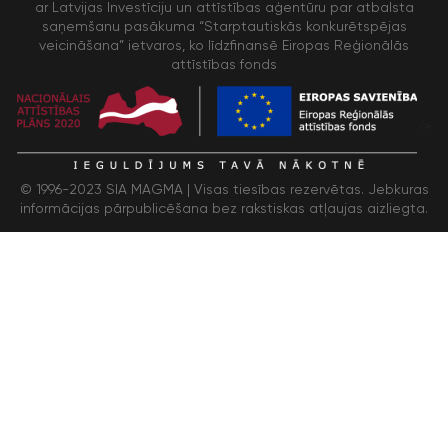
ar Latvijas Investīciju un attīstības aģentūru par atbalsta
saņemšanu pasākuma “Starptautiskās konkurētspējas
veicināšana” ietvaros, ko līdzfinansē Eiropas Reģionālās
attīstības fonds
/>
© 1996-2023 SIA MAGMA |
Visas tiesības rezervētas. Jebkuras
informācijas pārpublicēšana bez rakstiskas atļaujas aizliegta.