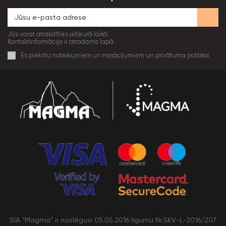
Jūs varat atrakstīties jebkurā laikā.
Kontaktinformācija ir atrodama lapā.
Es piekrītu noteikumiem un nosacījumiem un privātuma politikai
SIA “Magma” ir noslēgusi 05.05.2016 līgumu Nr.SKV-L-2016/207