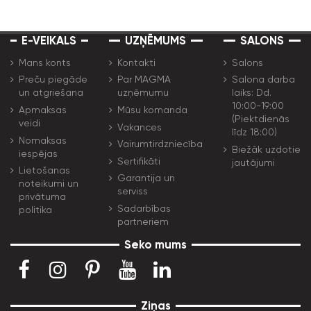
E-VEIKALS
UZŅĒMUMS
SALONS
Mans konts
Kontakti
Salons
Preču piegāde
Par MAGMA
Salona darba
un atgriešana
uzņēmumu
laiks: Dd.
10:00-19:00
Apmaksas
Mūsu komanda
(Piektdienās
veidi
Vakances
līdz 18:00)
Nomaksas
Vairumtirdzniecība
Biežāk uzdotie
iespējas
Sertifikāti
jautājumi
Lietošanas
Garantija un
noteikumi un
serviss
privātuma
Sadarbības
politika
partneriem
Seko mums
Ziņas