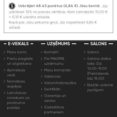
Uzkrājiet 68.43 punktus (6,84 €) Jūsu kontā.
Jūs
uzkrāsiet 10% no preces vērtības. Katri samaksāti 10,00 €
= 0,10 € uzkrāta atlaide.
Kopā par Jūsu pirkuma grozi Jūs nopelnīsiet 6,84 €
atlaidi.
E-VEIKALS
UZŅĒMUMS
SALONS
Mans konts
Kontakti
Salons
Preču piegāde
Par MAGMA
Salona darba
un atgriešana
uzņēmumu
laiks: Dd.
10:00-19:00
Apmaksas
Mūsu komanda
(Piektdienās
veidi
Vakances
līdz 18:00)
Nomaksas
Vairumtirdzniecība
Biežāk uzdotie
iespējas
Sertifikāti
jautājumi
Lietošanas
Garantija un
noteikumi un
serviss
privātuma
Sadarbības
politika
partneriem