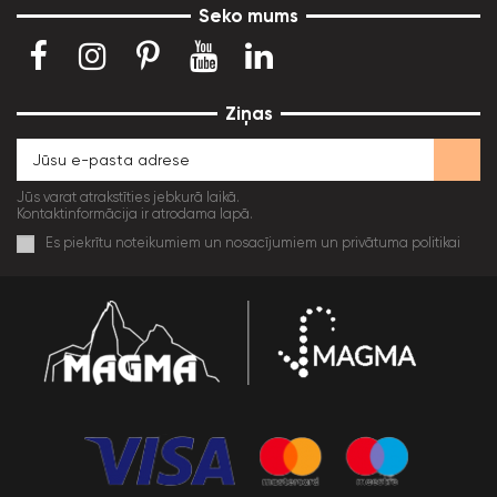
Seko mums
Ziņas
Jūs varat atrakstīties jebkurā laikā.
Kontaktinformācija ir atrodama lapā.
Es piekrītu noteikumiem un nosacījumiem un privātuma politikai