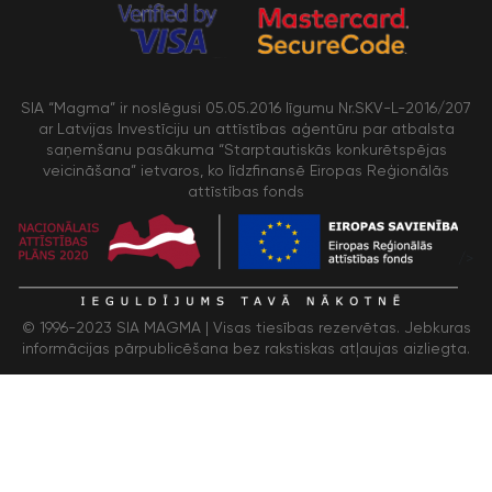
SIA “Magma” ir noslēgusi 05.05.2016 līgumu Nr.SKV-L-2016/207
ar Latvijas Investīciju un attīstības aģentūru par atbalsta
saņemšanu pasākuma “Starptautiskās konkurētspējas
veicināšana” ietvaros, ko līdzfinansē Eiropas Reģionālās
attīstības fonds
/>
© 1996-2023 SIA MAGMA |
Visas tiesības rezervētas. Jebkuras
informācijas pārpublicēšana bez rakstiskas atļaujas aizliegta.