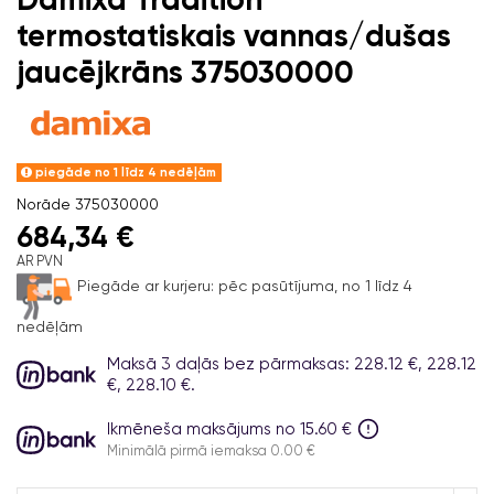
termostatiskais vannas/dušas
jaucējkrāns 375030000
piegāde no 1 līdz 4 nedēļām
Norāde
375030000
684,34 €
AR PVN
Piegāde ar kurjeru:
pēc pasūtījuma, no 1 līdz 4
nedēļām
Maksā 3 daļās bez pārmaksas: 228.12 €, 228.12
€, 228.10 €.
Ikmēneša maksājums no 15.60 €
Minimālā pirmā iemaksa 0.00 €