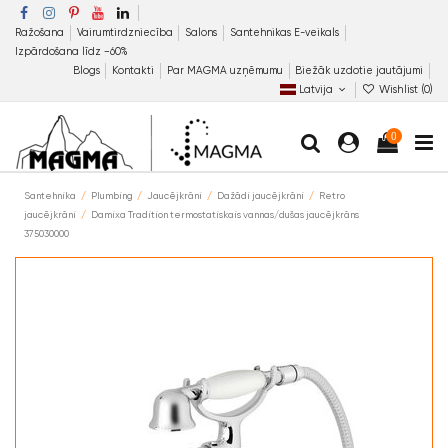
Ražošana
Vairumtirdzniecība
Salons
Santehnikas E-veikals
Izpārdošana līdz −60%
Blogs
Kontakti
Par MAGMA uzņēmumu
Biežāk uzdotie jautājumi
Latvija
Wishlist (
0
)
0
Santehnika
Plumbing
Jaucējkrāni
Dažādi jaucējkrāni
Retro
jaucējkrāni
Damixa Tradition termostatiskais vannas/dušas jaucējkrāns
375030000