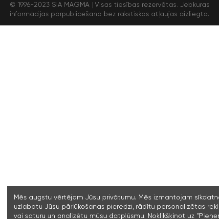
© 1996-2023 SIA MAGMA |
Visas tiesības rezervētas. Jebkuras
informācijas pārpublicēšana bez rakstiskas atļaujas aizliegta.
Mēs augstu vērtējam Jūsu privātumu. Mēs izmantojam sīkdatne
uzlabotu Jūsu pārlūkošanas pieredzi, rādītu personalizētas re
vai saturu un analizētu mūsu datplūsmu. Noklikšķinot uz "Pieņ