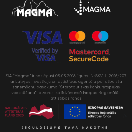
SIA “Magma” ir noslēgusi 05.05.2016 līgumu Nr.SKV-L-2016/207
ar Latvijas Investīciju un attīstības aģentūru par atbalsta
saņemšanu pasākuma “Starptautiskās konkurētspējas
veicināšana” ietvaros, ko līdzfinansē Eiropas Reģionālās
attīstības fonds
/>