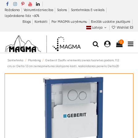
Ražošana
Vairumtirdzniecība
Salons
Santehnikas E-veikals
Izpārdošana līdz −60%
Blogs
Kontakti
Par MAGMA uzņēmumu
Biežāk uzdotie jautājumi
Latvija
Wishlist (
0
)
0
Santehnika
Plumbing
Geberit Duofix elements sienas tualetes podam, 112
cm, ar Delta 12 cm zemapmetuma skalojamo kasti, noskalošanas panelis Delta20