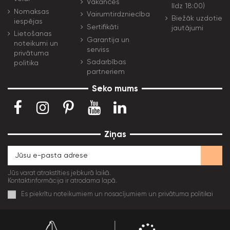
Vakances
līdz 18:00)
Nomaksas
Vairumtirdzniecība
Biežāk uzdotie
iespējas
Sertifikāti
jautājumi
Lietošanas
Garantija un
noteikumi un
serviss
privātuma
Sadarbības
politika
partneriem
Seko mums
Ziņas
Jūs varat atrakstīties jebkurā laikā.
Kontaktinformācija ir atrodama lapā.
Es piekrītu noteikumiem un nosacījumiem un privātuma politikai