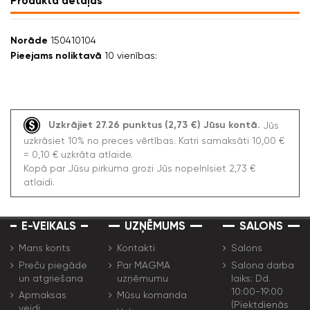
Produkta detaļas
Norāde
150410104
Pieejams noliktavā
10 vienības:
Uzkrājiet 27.26 punktus (2,73 €) Jūsu kontā.
Jūs
uzkrāsiet 10% no preces vērtības. Katri samaksāti 10,00 €
= 0,10 € uzkrāta atlaide.
Kopā par Jūsu pirkuma grozi Jūs nopelnīsiet 2,73 €
atlaidi.
E-VEIKALS
UZŅĒMUMS
SALONS
Mans konts
Kontakti
Salons
Preču piegāde
Par MAGMA
Salona darba
un atgriešana
uzņēmumu
laiks: Dd.
10:00-19:00
Apmaksas
Mūsu komanda
(Piektdienās
veidi