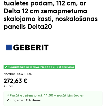
tualetes podam, 112 cm, ar
Delta 12 cm zemapmetuma
skalojamo kasti, noskalošanas
panelis Delta20
Piegādātāja noliktavā. Piegāde 3–5 dienu laikā
Norāde
150410104
272,63 €
AR PVN
⚡ Pasūtiet pirms plkst. 14:00 – nosūtīsim šodien
✔ Saņemsi:
Otrdiena