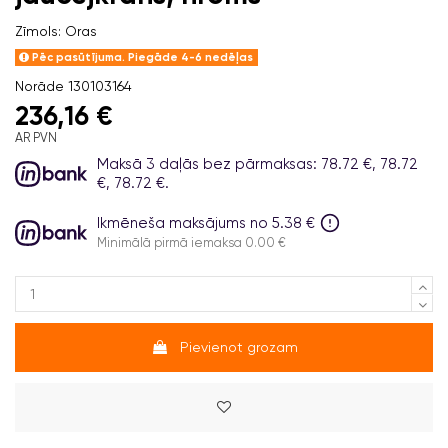
Zīmols:
Oras
Pēc pasūtījuma. Piegāde 4-6 nedēļas
Norāde
130103164
236,16 €
AR PVN
Maksā 3 daļās bez pārmaksas: 78.72 €, 78.72
€, 78.72 €.
Ikmēneša maksājums no 5.38 €
Minimālā pirmā iemaksa 0.00 €
Pievienot grozam