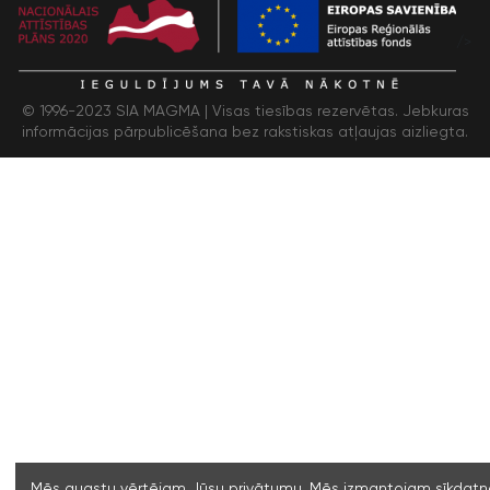
/>
© 1996-2023 SIA MAGMA |
Visas tiesības rezervētas. Jebkuras
informācijas pārpublicēšana bez rakstiskas atļaujas aizliegta.
Mēs augstu vērtējam Jūsu privātumu. Mēs izmantojam sīkdatne