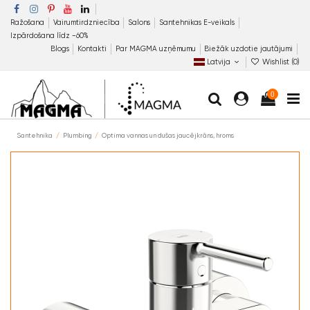
Ražošana
Vairumtirdzniecība
Salons
Santehnikas E-veikals
Izpārdošana līdz −60%
Blogs
Kontakti
Par MAGMA uzņēmumu
Biežāk uzdotie jautājumi
Latvija
Wishlist (
0
)
0
Santehnika
Plumbing
Optima vannas un dušas jaucējkrāns, hroms