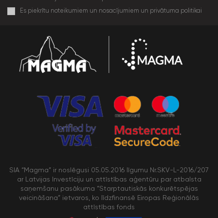
Es piekrītu noteikumiem un nosacījumiem un privātuma politikai
SIA “Magma” ir noslēgusi 05.05.2016 līgumu Nr.SKV-L-2016/207
ar Latvijas Investīciju un attīstības aģentūru par atbalsta
saņemšanu pasākuma “Starptautiskās konkurētspējas
veicināšana” ietvaros, ko līdzfinansē Eiropas Reģionālās
attīstības fonds