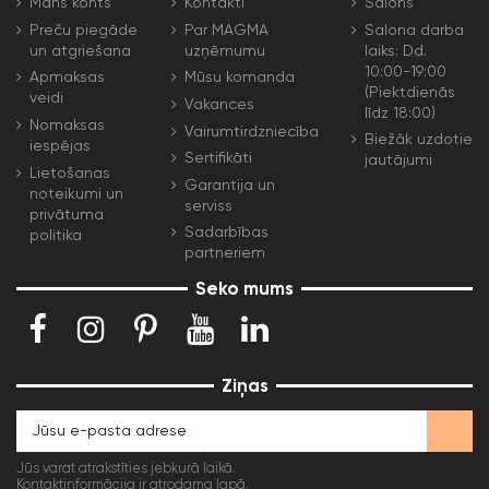
Mans konts
Kontakti
Salons
Preču piegāde
Par MAGMA
Salona darba
un atgriešana
uzņēmumu
laiks: Dd.
10:00-19:00
Apmaksas
Mūsu komanda
(Piektdienās
veidi
Vakances
līdz 18:00)
Nomaksas
Vairumtirdzniecība
Biežāk uzdotie
iespējas
Sertifikāti
jautājumi
Lietošanas
Garantija un
noteikumi un
serviss
privātuma
Sadarbības
politika
partneriem
Seko mums
Ziņas
Jūs varat atrakstīties jebkurā laikā.
Kontaktinformācija ir atrodama lapā.