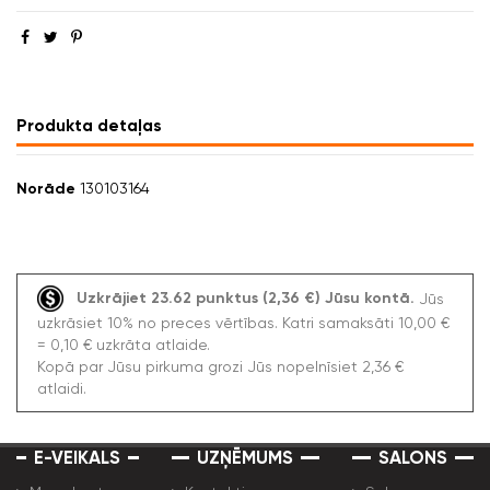
Produkta detaļas
Norāde
130103164
Uzkrājiet 23.62 punktus (2,36 €) Jūsu kontā.
Jūs
uzkrāsiet 10% no preces vērtības. Katri samaksāti 10,00 €
= 0,10 € uzkrāta atlaide.
Kopā par Jūsu pirkuma grozi Jūs nopelnīsiet 2,36 €
atlaidi.
E-VEIKALS
UZŅĒMUMS
SALONS