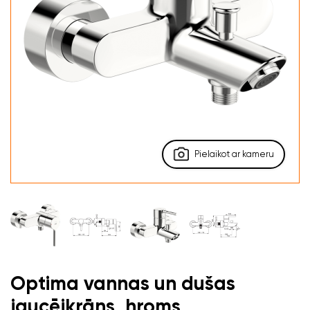
Pielaikot ar kameru
Optima vannas un dušas
jaucējkrāns, hroms