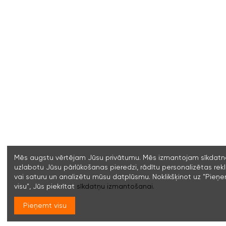
Mēs augstu vērtējam Jūsu privātumu. Mēs izmantojam sīkdatne
uzlabotu Jūsu pārlūkošanas pieredzi, rādītu personalizētas re
vai saturu un analizētu mūsu datplūsmu. Noklikšķinot uz "Pieņ
visu", Jūs piekrītat
sīkdatņu izmantošanai.
Pieņemt visu