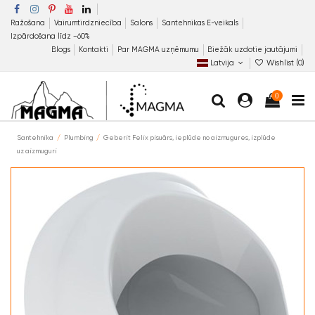
Ražošana
Vairumtirdzniecība
Salons
Santehnikas E-veikals
Izpārdošana līdz −60%
Blogs
Kontakti
Par MAGMA uzņēmumu
Biežāk uzdotie jautājumi
Latvija
Wishlist (
0
)
0
Santehnika
Plumbing
Geberit Felix pisuārs, ieplūde no aizmugures, izplūde
uz aizmuguri