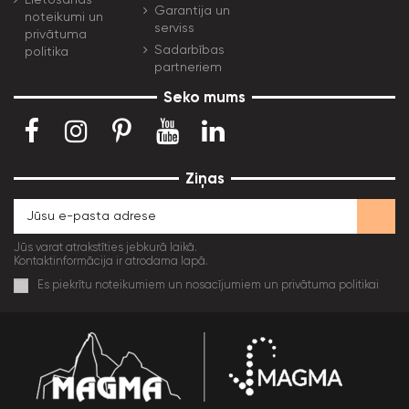
Garantija un
noteikumi un
serviss
privātuma
Sadarbības
politika
partneriem
Seko mums
Ziņas
Jūs varat atrakstīties jebkurā laikā.
Kontaktinformācija ir atrodama lapā.
Es piekrītu noteikumiem un nosacījumiem un privātuma politikai