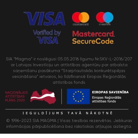
SIA “Magma” ir noslēgusi 05.05.2016 līgumu Nr.SKV-L-2016/207
ar Latvijas Investīciju un attīstības aģentūru par atbalsta
saņemšanu pasākuma “Starptautiskās konkurētspējas
veicināšana” ietvaros, ko līdzfinansē Eiropas Reģionālās
attīstības fonds
/>
© 1996-2023 SIA MAGMA |
Visas tiesības rezervētas. Jebkuras
informācijas pārpublicēšana bez rakstiskas atļaujas aizliegta.