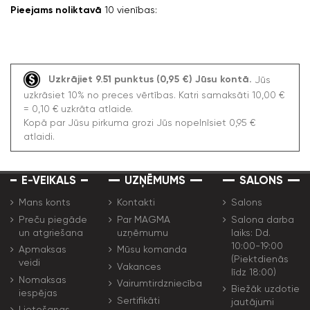
Pieejams noliktavā
10 vienības:
Uzkrājiet 9.51 punktus (0,95 €) Jūsu kontā.
Jūs
uzkrāsiet 10% no preces vērtības. Katri samaksāti 10,00 €
= 0,10 € uzkrāta atlaide.
Kopā par Jūsu pirkuma grozi Jūs nopelnīsiet 0,95 €
atlaidi.
E-VEIKALS
UZŅĒMUMS
SALONS
Mans konts
Kontakti
Salons
Preču piegāde
Par MAGMA
Salona darba
un atgriešana
uzņēmumu
laiks: Dd.
10:00-19:00
Apmaksas
Mūsu komanda
(Piektdienās
veidi
Vakances
līdz 18:00)
Nomaksas
Vairumtirdzniecība
Biežāk uzdotie
iespējas
Sertifikāti
jautājumi
Lietošanas