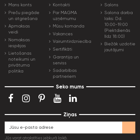
Mans konts
Kontakti
Salons
Preču piegāde
Par MAGMA
Salona darba
un atgriešana
uzņēmumu
laiks: Dd.
10:00-19:00
Apmaksas
Mūsu komanda
(Piektdienās
veidi
Vakances
līdz 18:00)
Nomaksas
Vairumtirdzniecība
Biežāk uzdotie
iespējas
Sertifikāti
jautājumi
Lietošanas
Garantija un
noteikumi un
serviss
privātuma
Sadarbības
politika
partneriem
Seko mums
Ziņas
Jūs varat atrakstīties jebkurā laikā.