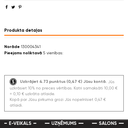
Produkta detaļas
Norāde
130004341
Pieejams noliktavā
5 vienības:
Uzkrājiet 4.73 punktus (0,47 €) Jūsu kontā.
Jūs
uzkrāsiet 10% no preces vērtības. Katri samaksāti 10,00 €
= 0,10 € uzkrāta atlaide.
Kopā par Jūsu pirkuma grozi Jūs nopelnīsiet 0,47 €
atlaidi.
E-VEIKALS
UZŅĒMUMS
SALONS