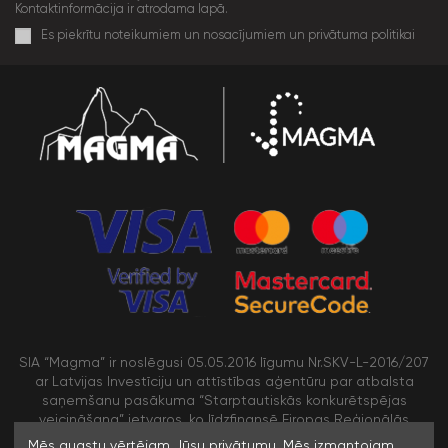
Kontaktinformācija ir atrodama lapā.
Es piekrītu noteikumiem un nosacījumiem un privātuma politikai
SIA “Magma” ir noslēgusi 05.05.2016 līgumu Nr.SKV-L-2016/207
ar Latvijas Investīciju un attīstības aģentūru par atbalsta
saņemšanu pasākuma “Starptautiskās konkurētspējas
veicināšana” ietvaros, ko līdzfinansē Eiropas Reģionālās
attīstības fonds
Mēs augstu vērtējam Jūsu privātumu. Mēs izmantojam