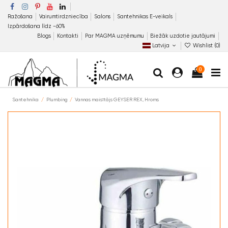
Ražošana
Vairumtirdzniecība
Salons
Santehnikas E-veikals
Izpārdošana līdz −60%
Blogs
Kontakti
Par MAGMA uzņēmumu
Biežāk uzdotie jautājumi
Latvija
Wishlist (
0
)
0
Santehnika
Plumbing
Vannas maisītājs GEYSER REX, Hroms