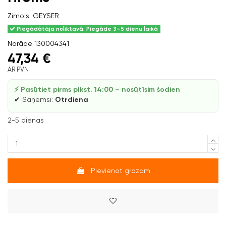
Zīmols:
GEYSER
Piegādātāja noliktavā. Piegāde 3–5 dienu laikā
Norāde
130004341
47,34 €
AR PVN
⚡ Pasūtiet pirms plkst. 14:00 – nosūtīsim šodien
✔ Saņemsi:
Otrdiena
2-5 dienas
Pievienot grozam