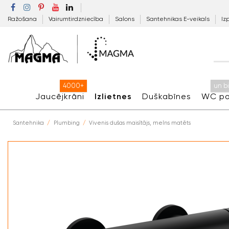
Ražošana
Vairumtirdzniecība
Salons
Santehnikas E-veikals
Iz
4000+
un b
Jaucējkrāni
Izlietnes
Duškabīnes
WC po
Santehnika
Plumbing
Vivenis dušas maisītājs, melns matēts