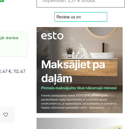
nopelnīsiet 3,37 € atlaidi.
ajā darba
.47 €, 112.47