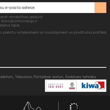
varat atrakstīties jebkurā
. Kontaktinformācija ir
dama lapā.
Es piekrītu noteikumiem un nosacījumiem un privātuma politikai