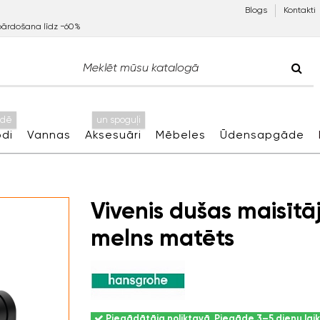
Blogs
Kontakti
pārdošana līdz −60%
idē
un spoguļi
di
Vannas
Aksesuāri
Mēbeles
Ūdensapgāde
Vivenis dušas maisītāj
melns matēts
Piegādātāja noliktavā. Piegāde 3–5 dienu lai