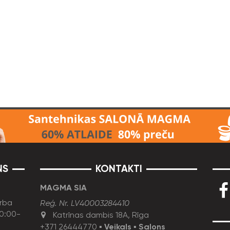
NS
KONTAKTI
MAGMA SIA
rba
Reģ. Nr. LV40003284410
10:00-
Katrīnas dambis 18A, Rīga
+371 26444770
▪
Veikals
▪
Salons