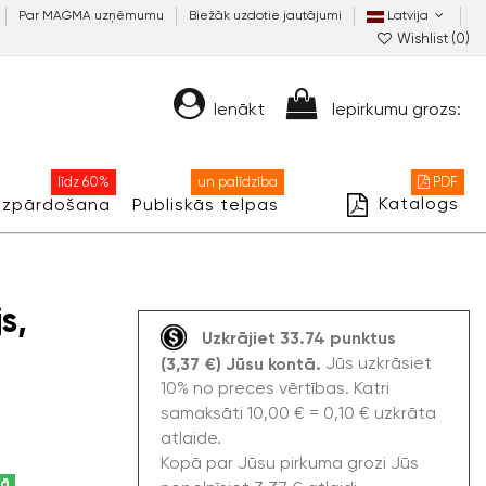
Par MAGMA uzņēmumu
Biežāk uzdotie jautājumi
Latvija
Wishlist (
0
)
Ienākt
Iepirkumu grozs:
līdz 60%
un palīdzība
PDF
Katalogs
Izpārdošana
Publiskās telpas
s,
Uzkrājiet 33.74 punktus
Jūs uzkrāsiet
(3,37 €) Jūsu kontā.
10% no preces vērtības. Katri
samaksāti 10,00 € = 0,10 € uzkrāta
atlaide.
Kopā par Jūsu pirkuma grozi Jūs
kā