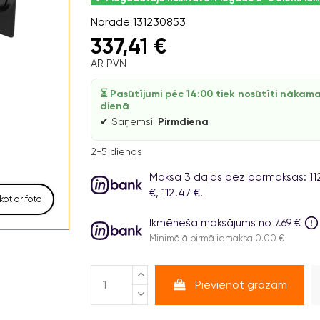
Norāde
131230853
337,41 €
AR PVN
⏳ Pasūtījumi pēc 14:00 tiek nosūtīti nākam
dienā
✔ Saņemsi:
Pirmdiena
2-5 dienas
Maksā 3 daļās bez pārmaksas: 112
€, 112.47 €.
kot ar foto
Ikmēneša maksājums no 7.69 €
Minimālā pirmā iemaksa 0.00 €
Pievienot grozam