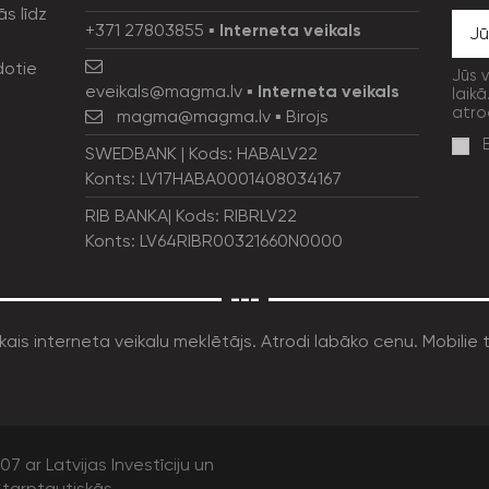
ās līdz
+371 27803855
▪
Interneta veikals
dotie
Jūs 
eveikals@magma.lv
▪
Interneta veikals
laikā
atro
magma@magma.lv
▪ Birojs
SWEDBANK | Kods: HABALV22
Konts: LV17HABA0001408034167
RIB BANKA| Kods: RIBRLV22
Konts: LV64RIBR00321660N0000
---
7 ar Latvijas Investīciju un
tarptautiskās