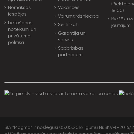
(Piektdien
Nomaksas
Vakances
18:00)
iespējas
Vairumtirdzniecība
Biežāk uz
Lietošanas
Sertifikāti
jautājumi
noteikumi un
Garantija un
privātuma
serviss
politika
Sadarbības
partneriem
SIA “Magma” ir noslēgusi 05.05.2016 līgumu Nr.SKV-L-2016/20
attīstības aģentūru par atbalsta saņemšanu pasākuma “S