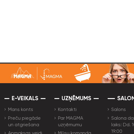
E-VEIKALS
UZŅĒMUMS
SALO
Mans konts
Kontakti
Salons
Preču piegāde
Par MAGMA
Salona da
un atgriešana
uzņēmumu
laiks: Dd. 
19:00
Apmaksas veidi
Mūsu komanda