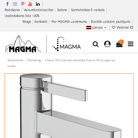
Ražošana
Vairumtirdzniecība
Salons
Santehnikas E-veikals
Izpārdošana līdz −60%
Blogs
Kontakti
Par MAGMA uzņēmumu
Biežāk uzdotie jautājumi
Latvija
Wishlist (
0
)
0
Santehnika
Plumbing
Finoris 110 izlietnes maisītājs Finoris 110, ar pop-up,
hroms