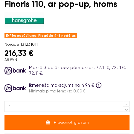
Finoris 110, ar pop-up, hroms
Pēc pasūtījuma. Piegāde 4-6 nedēļas
Norāde
131231011
216,33 €
AR PVN
Maksā 3 daļās bez pārmaksas: 72.11 €, 72.11 €,
72.11 €.
Ikmēneša maksājums no 4.94 €
Minimālā pirmā iemaksa 0.00 €
Pievienot grozam