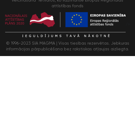
attīstības fonds
/>
© 1996-2023 SIA MAGMA |
Visas tiesības rezervētas. Jebkuras
informācijas pārpublicēšana bez rakstiskas atļaujas aizliegta.