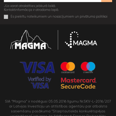
Jūs varat atrakstīties jebkurā laikā.
Kontaktinformācija ir atrodama lapā.
Es piekrītu noteikumiem un nosacījumiem un privātuma politikai
SIA “Magma” ir noslēgusi 05.05.2016 līgumu Nr.SKV-L-2016/207
ar Latvijas Investīciju un attīstības aģentūru par atbalsta
saņemšanu pasākuma “Starptautiskās konkurētspējas
veicināšana” ietvaros, ko līdzfinansē Eiropas Reģionālās