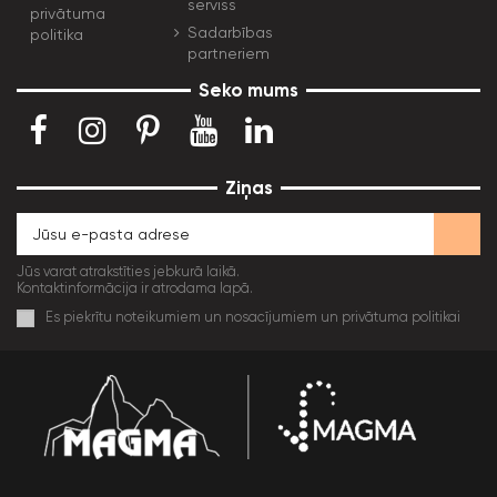
serviss
privātuma
Sadarbības
politika
partneriem
Seko mums
Ziņas
Jūs varat atrakstīties jebkurā laikā.
Kontaktinformācija ir atrodama lapā.
Es piekrītu noteikumiem un nosacījumiem un privātuma politikai