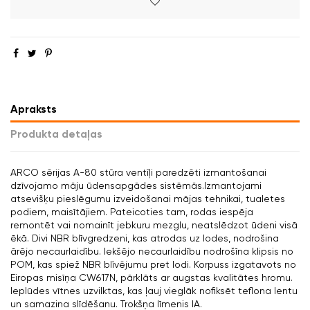
Apraksts
Produkta detaļas
ARCO sērijas A-80 stūra ventīļi paredzēti izmantošanai
dzīvojamo māju ūdensapgādes sistēmās.Izmantojami
atsevišķu pieslēgumu izveidošanai mājas tehnikai, tualetes
podiem, maisītājiem. Pateicoties tam, rodas iespēja
remontēt vai nomainīt jebkuru mezglu, neatslēdzot ūdeni visā
ēkā. Divi NBR blīvgredzeni, kas atrodas uz lodes, nodrošina
ārējo necaurlaidību. Iekšējo necaurlaidību nodrošīna klipsis no
POM, kas spiež NBR blīvējumu pret lodi. Korpuss izgatavots no
Eiropas misīņa CW617N, pārklāts ar augstas kvalitātes hromu.
Ieplūdes vītnes uzvilktas, kas ļauj vieglāk nofiksēt teflona lentu
un samazina slīdēšanu. Trokšņa līmenis IA.