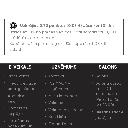
Uzkrājiet 0.70 punktus (0,07 €) Jūsu kontā.
Jūs
uzkrāsiet 10% no preces vērtības. Katri samaksāti 10,00 €
= 0,10 € uzkrāta atlaide.
Kopā par Jūsu pirkuma grozi Jūs nopelnīsiet 0,07 €
atlaidi.
E-VEIKALS
UZŅĒMUMS
SALONS
Mans konts
Kontakti
Salons
Preču piegāde
Par MAGMA
Salona darba
un atgriešana
uzņēmumu
laiks: Dd.
10:00-19:00
Apmaksas
Mūsu komanda
(Piektdienās
veidi
Vakances
līdz 18:00)
Nomaksas
Vairumtirdzniecība
Biežāk uzdotie
iespējas
Sertifikāti
jautājumi
Lietošanas
Garantija un
noteikumi un