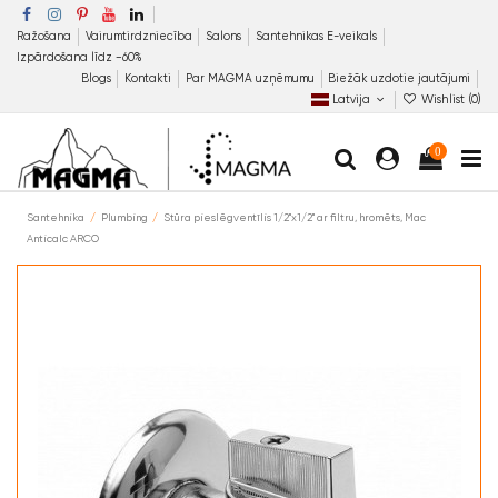
Ražošana
Vairumtirdzniecība
Salons
Santehnikas E-veikals
Izpārdošana līdz −60%
Blogs
Kontakti
Par MAGMA uzņēmumu
Biežāk uzdotie jautājumi
Latvija
Wishlist (
0
)
0
Santehnika
Plumbing
Stūra pieslēgventīlis 1/2"x1/2" ar filtru, hromēts, Mac
Anticalc ARCO