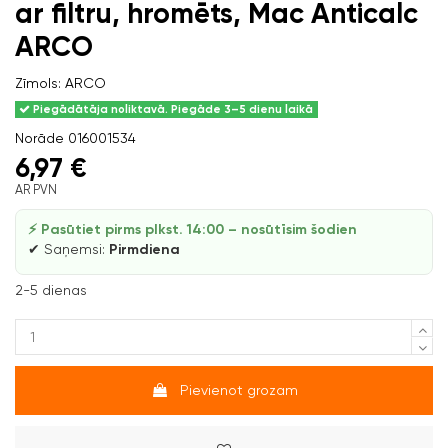
ar filtru, hromēts, Mac Anticalc
ARCO
Zīmols:
ARCO
Piegādātāja noliktavā. Piegāde 3–5 dienu laikā
Norāde
016001534
6,97 €
AR PVN
⚡ Pasūtiet pirms plkst. 14:00 – nosūtīsim šodien
✔ Saņemsi:
Pirmdiena
2-5 dienas
Pievienot grozam