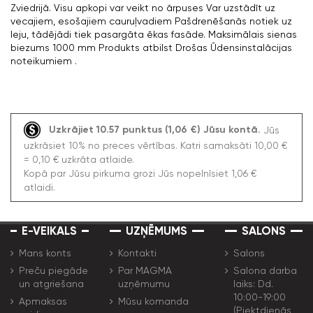
Zviedrijā. Visu apkopi var veikt no ārpuses Var uzstādīt uz
vecajiem, esošajiem cauruļvadiem Pašdrenēšanās notiek uz
leju, tādējādi tiek pasargāta ēkas fasāde. Maksimālais sienas
biezums 1000 mm Produkts atbilst Drošas Ūdensinstalācijas
noteikumiem .
Uzkrājiet 10.57 punktus (1,06 €) Jūsu kontā.
Jūs
uzkrāsiet 10% no preces vērtības. Katri samaksāti 10,00 €
= 0,10 € uzkrāta atlaide.
Kopā par Jūsu pirkuma grozi Jūs nopelnīsiet 1,06 €
atlaidi.
E-VEIKALS
UZŅĒMUMS
SALONS
Mans konts
Kontakti
Salons
Preču piegāde
Par MAGMA
Salona darba
un atgriešana
uzņēmumu
laiks: Dd.
10:00-19:00
Apmaksas
Mūsu komanda
(Piektdienās