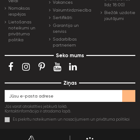
veidi
Vakances
līdz 18:00)
Nomaksas
Vairumtirdzniecība
Biežāk uzdotie
iespējas
Sertifikāti
jautājumi
Lietošanas
Garantija un
noteikumi un
serviss
privātuma
Sadarbības
politika
partneriem
Seko mums
Ziņas
Jūs varat atrakstīties jebkurā laikā.
Kontaktinformācija ir atrodama lapā.
Es piekrītu noteikumiem un nosacījumiem un privātuma politikai