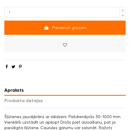
Pievienot grozam
Apraksts
Produkta detaļas
Šļūtenes jaucējkrāns ar slēdzeni. Pašdrenējošs 30-1000 mm.
Vienkārši uzstādīt un apkopt Drošs pret aizsalšanu, pat ja
pieslēgta šļūtene. Caurules garumu var saīsināt. Ražots