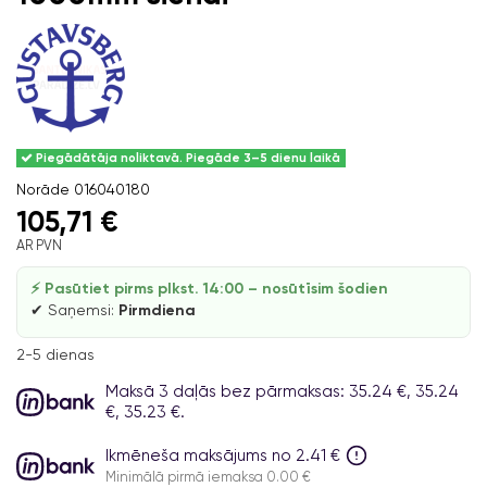
Piegādātāja noliktavā. Piegāde 3–5 dienu laikā
Norāde
016040180
105,71 €
AR PVN
⚡ Pasūtiet pirms plkst. 14:00 – nosūtīsim šodien
✔ Saņemsi:
Pirmdiena
2-5 dienas
Maksā 3 daļās bez pārmaksas: 35.24 €, 35.24
€, 35.23 €.
Ikmēneša maksājums no 2.41 €
Minimālā pirmā iemaksa 0.00 €