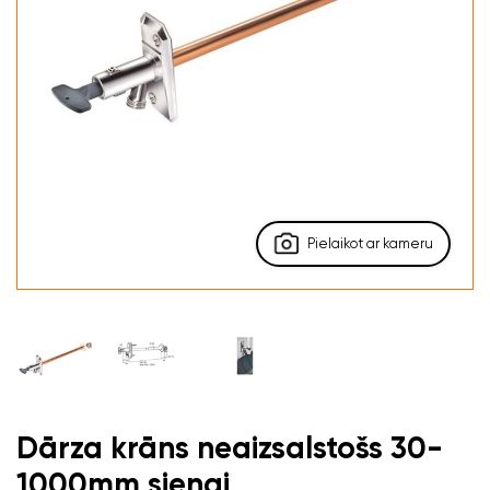
Pielaikot ar kameru
Dārza krāns neaizsalstošs 30-
1000mm sienai