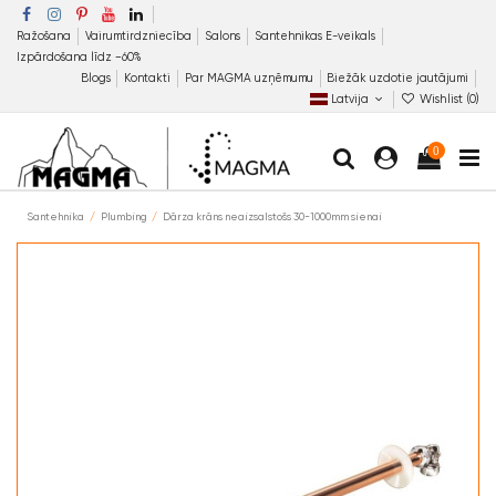
Ražošana
Vairumtirdzniecība
Salons
Santehnikas E-veikals
Izpārdošana līdz −60%
Blogs
Kontakti
Par MAGMA uzņēmumu
Biežāk uzdotie jautājumi
Latvija
Wishlist (
0
)
0
Santehnika
Plumbing
Dārza krāns neaizsalstošs 30-1000mm sienai