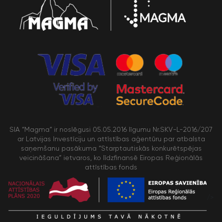
SIA “Magma” ir noslēgusi 05.05.2016 līgumu Nr.SKV-L-2016/207
ar Latvijas Investīciju un attīstības aģentūru par atbalsta
saņemšanu pasākuma “Starptautiskās konkurētspējas
veicināšana” ietvaros, ko līdzfinansē Eiropas Reģionālās
attīstības fonds
/>