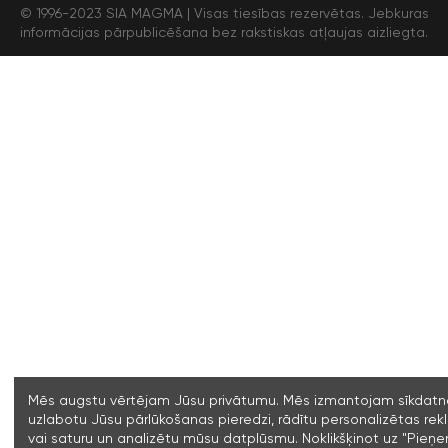
© 1996-2023 SIA MAGMA |
Visas tiesības rezervētas. Jebkuras
informācijas pārpublicēšana bez rakstiskas atļaujas aizliegta.
Mēs augstu vērtējam Jūsu privātumu. Mēs izmantojam sīkdatne
uzlabotu Jūsu pārlūkošanas pieredzi, rādītu personalizētas re
vai saturu un analizētu mūsu datplūsmu. Noklikšķinot uz "Pieņ