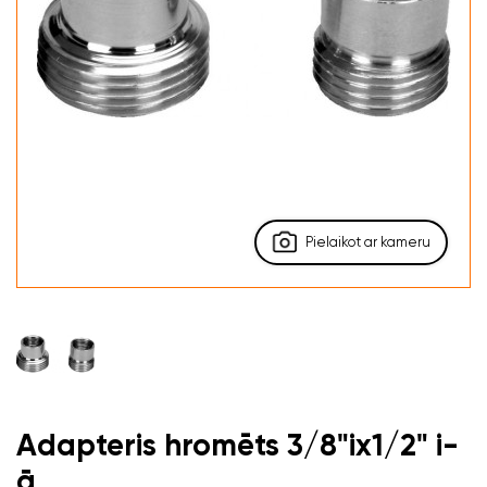
Pielaikot ar kameru
Adapteris hromēts 3/8"ix1/2" i-
ā