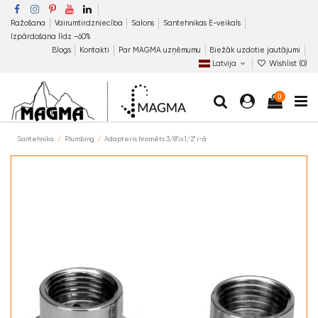
Ražošana
Vairumtirdzniecība
Salons
Santehnikas E-veikals
Izpārdošana līdz −60%
Blogs
Kontakti
Par MAGMA uzņēmumu
Biežāk uzdotie jautājumi
Latvija
Wishlist (
0
)
0
Santehnika
Plumbing
Adapteris hromēts 3/8"ix1/2" i-ā