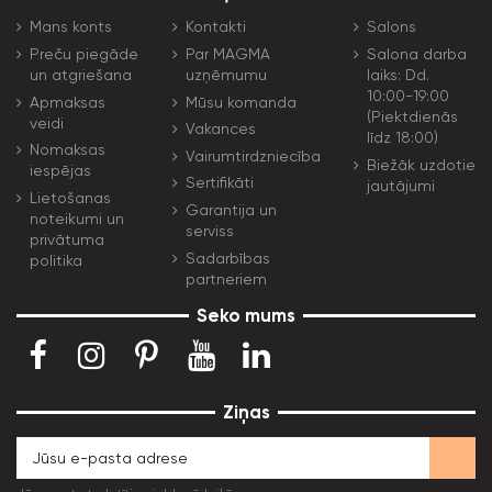
Mans konts
Kontakti
Salons
Preču piegāde
Par MAGMA
Salona darba
un atgriešana
uzņēmumu
laiks: Dd.
10:00-19:00
Apmaksas
Mūsu komanda
(Piektdienās
veidi
Vakances
līdz 18:00)
Nomaksas
Vairumtirdzniecība
Biežāk uzdotie
iespējas
Sertifikāti
jautājumi
Lietošanas
Garantija un
noteikumi un
serviss
privātuma
Sadarbības
politika
partneriem
Seko mums
Ziņas