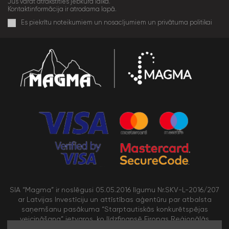
Jūs varat atrakstīties jebkurā laikā.
Kontaktinformācija ir atrodama lapā.
Es piekrītu noteikumiem un nosacījumiem un privātuma politikai
SIA “Magma” ir noslēgusi 05.05.2016 līgumu Nr.SKV-L-2016/207
ar Latvijas Investīciju un attīstības aģentūru par atbalsta
saņemšanu pasākuma “Starptautiskās konkurētspējas
veicināšana” ietvaros, ko līdzfinansē Eiropas Reģionālās
attīstības fonds