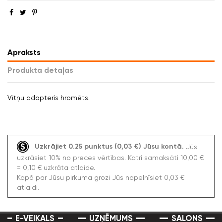
Apraksts
Produkta detaļas
Vītņu adapteris hromēts.
Uzkrājiet 0.25 punktus (0,03 €) Jūsu kontā.
Jūs
uzkrāsiet 10% no preces vērtības. Katri samaksāti 10,00 €
= 0,10 € uzkrāta atlaide.
Kopā par Jūsu pirkuma grozi Jūs nopelnīsiet 0,03 €
atlaidi.
E-VEIKALS
UZŅĒMUMS
SALONS