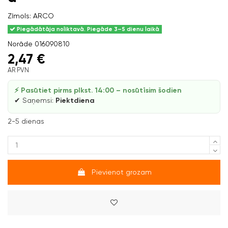
Zīmols:
ARCO
Piegādātāja noliktavā. Piegāde 3–5 dienu laikā
Norāde
016090810
2,47 €
AR PVN
⚡ Pasūtiet pirms plkst. 14:00 – nosūtīsim šodien
✔ Saņemsi:
Piektdiena
2-5 dienas
Pievienot grozam