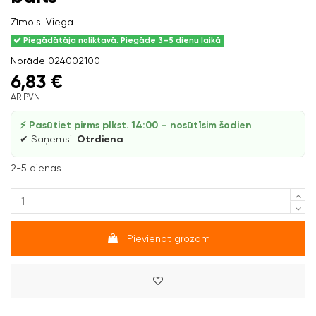
Zīmols:
Viega
Piegādātāja noliktavā. Piegāde 3–5 dienu laikā
Norāde
024002100
6,83 €
AR PVN
⚡ Pasūtiet pirms plkst. 14:00 – nosūtīsim šodien
✔ Saņemsi:
Otrdiena
2-5 dienas
Pievienot grozam