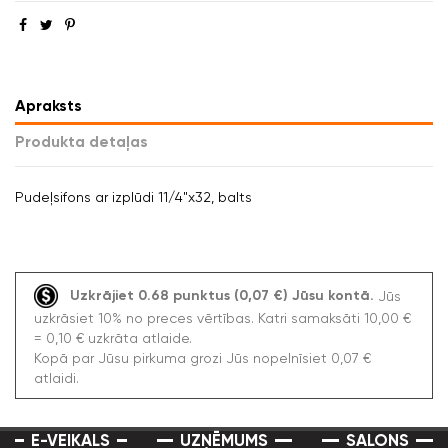
Apraksts
Produkta detaļas
Pudeļsifons ar izplūdi 11/4"x32, balts
Uzkrājiet 0.68 punktus (0,07 €) Jūsu kontā.
Jūs
uzkrāsiet 10% no preces vērtības. Katri samaksāti 10,00 €
= 0,10 € uzkrāta atlaide.
Kopā par Jūsu pirkuma grozi Jūs nopelnīsiet 0,07 €
atlaidi.
E-VEIKALS
UZŅĒMUMS
SALONS