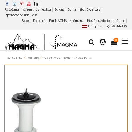
Ražošana
Vairumtirdzniecība
Salons
Santehnikas E-veikals
Izpārdošana līdz −60%
Blogs
Kontakti
Par MAGMA uzņēmumu
Biežāk uzdotie jautājumi
Latvija
Wishlist (
0
)
0
Santehnika
Plumbing
Pudeļsifons ar izplūdi 11/4"x32, balts