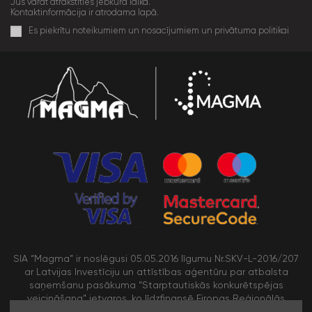
Jūs varat atrakstīties jebkurā laikā.
Kontaktinformācija ir atrodama lapā.
Es piekrītu noteikumiem un nosacījumiem un privātuma politikai
SIA “Magma” ir noslēgusi 05.05.2016 līgumu Nr.SKV-L-2016/207
ar Latvijas Investīciju un attīstības aģentūru par atbalsta
saņemšanu pasākuma “Starptautiskās konkurētspējas
veicināšana” ietvaros, ko līdzfinansē Eiropas Reģionālās
attīstības fonds