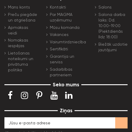
Mans konts
Kontakti
Salons
Preču piegāde
Par MAGMA
Salona darba
un atgriešana
uzņēmumu
laiks: Dd.
10:00-19:00
Apmaksas
Mūsu komanda
(Piektdienās
veidi
Vakances
līdz 18:00)
Nomaksas
Vairumtirdzniecība
Biežāk uzdotie
iespējas
Sertifikāti
jautājumi
Lietošanas
Garantija un
noteikumi un
serviss
privātuma
Sadarbības
politika
partneriem
Seko mums
Ziņas