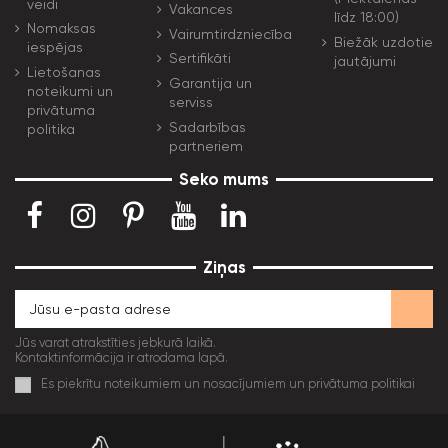
veidi
Vakances
līdz 18:00)
Nomaksas
Vairumtirdzniecība
Biežāk uzdotie
iespējas
Sertifikāti
jautājumi
Lietošanas
Garantija un
noteikumi un
serviss
privātuma
Sadarbības
politika
partneriem
Seko mums
Ziņas
Jūs varat atrakstīties jebkurā laikā.
Kontaktinformācija ir atrodama lapā.
Es piekrītu noteikumiem un nosacījumiem un privātuma politikai