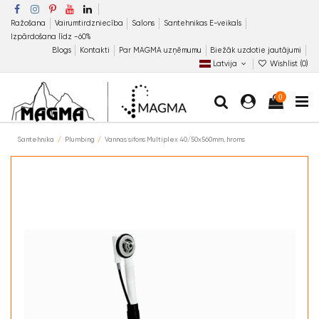
Ražošana
Vairumtirdzniecība
Salons
Santehnikas E-veikals
Izpārdošana līdz −60%
Blogs
Kontakti
Par MAGMA uzņēmumu
Biežāk uzdotie jautājumi
Latvija
Wishlist (
0
)
0
Santehnika
Plumbing
Vannas sifons Multiplex 40/50x560mm, hroms