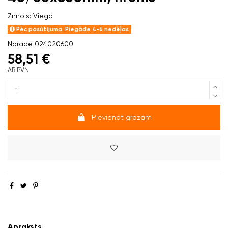
Zīmols:
Viega
Pēc pasūtījuma. Piegāde 4-6 nedēļas
Norāde
024020600
58,51 €
AR PVN
Pievienot grozam
Apraksts