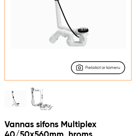
Pielaikot ar kameru
Vannas sifons Multiplex
40/50x560mm, hroms