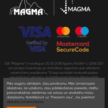
SIA “Magma” ir noslēgusi 05.05.2016 līgumu Nr.SKV-L-2016/207
ar Latvijas Investīciju un attīstības aģentūru par atbalsta
saņemšanu pasākuma “Starptautiskās konkurētspējas
veicināšana” ietvaros, ko līdzfinansē Eiropas Reģionālās
attīstības fonds
Mēs augstu vērtējam Jūsu privātumu. Mēs izmantojam
sīkdatnes, lai uzlabotu Jūsu pārlūkošanas pieredzi, rādītu
personalizētas reklāmas vai saturu un analizētu mūsu
/>
datplūsmu. Noklikšķinot uz "Pieņemt visu", Jūs piekrītat
sīkdatņu izmantošanai.