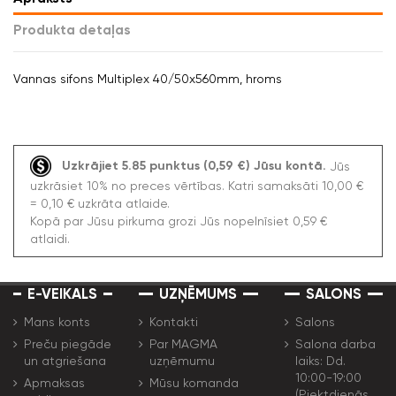
Produkta detaļas
Vannas sifons Multiplex 40/50x560mm, hroms
Uzkrājiet 5.85 punktus (0,59 €) Jūsu kontā.
Jūs
uzkrāsiet 10% no preces vērtības. Katri samaksāti 10,00 €
= 0,10 € uzkrāta atlaide.
Kopā par Jūsu pirkuma grozi Jūs nopelnīsiet 0,59 €
atlaidi.
E-VEIKALS
UZŅĒMUMS
SALONS
Mans konts
Kontakti
Salons
Preču piegāde
Par MAGMA
Salona darba
un atgriešana
uzņēmumu
laiks: Dd.
10:00-19:00
Apmaksas
Mūsu komanda
(Piektdienās