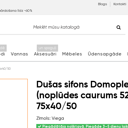
Blogs
Kontakti
pārdošana līdz −60%
idē
un spoguļi
di
Vannas
Aksesuāri
Mēbeles
Ūdensapgāde
5x40/50
Dušas sifons Domopl
(noplūdes caurums 
75x40/50
Zīmols:
Viega
Piegādātāja noliktavā. Piegāde 3–5 dienu lai