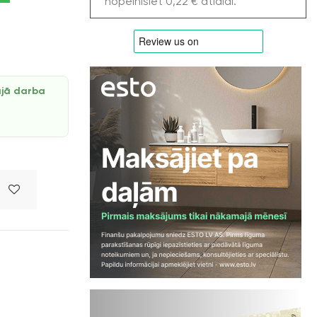
nopelnīsiet 0,22 € atlaidi.
ajā darba