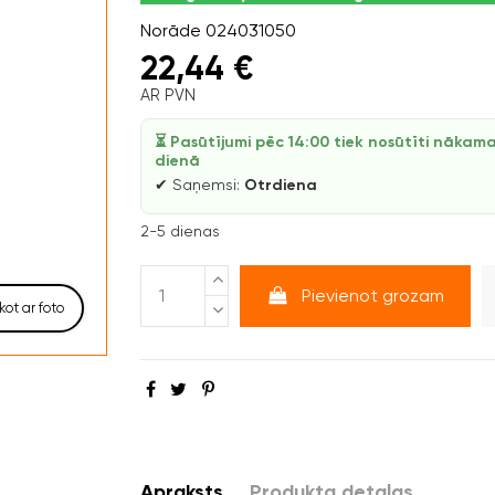
Norāde
024031050
22,44 €
AR PVN
⏳ Pasūtījumi pēc 14:00 tiek nosūtīti nākam
dienā
✔ Saņemsi:
Otrdiena
2-5 dienas
Pievienot grozam
kot ar foto
Apraksts
Produkta detaļas