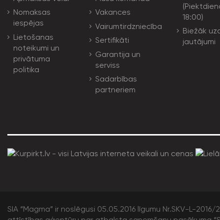
(Piektdien
Nomaksas
Vakances
18:00)
iespējas
Vairumtirdzniecība
Biežāk uz
Lietošanas
Sertifikāti
jautājumi
noteikumi un
Garantija un
privātuma
serviss
politika
Sadarbības
partneriem
SIA “Magma” ir noslēgusi 05.05.2016 līgumu Nr.SKV-L-2016/20
attīstības aģentūru par atbalsta saņemšanu pasākuma “S