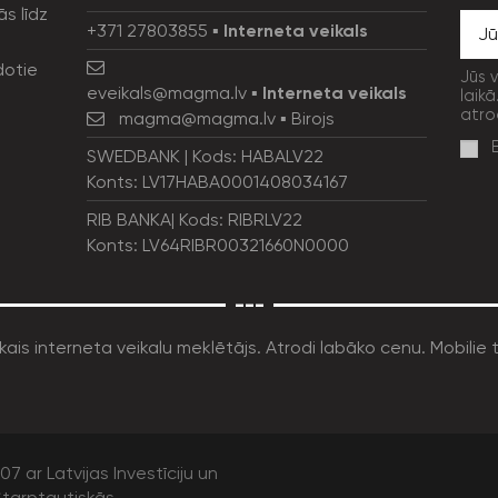
ās līdz
+371 27803855
▪
Interneta veikals
dotie
Jūs 
eveikals@magma.lv
▪
Interneta veikals
laikā
atro
magma@magma.lv
▪ Birojs
SWEDBANK | Kods: HABALV22
Konts: LV17HABA0001408034167
RIB BANKA| Kods: RIBRLV22
Konts: LV64RIBR00321660N0000
---
7 ar Latvijas Investīciju un
tarptautiskās