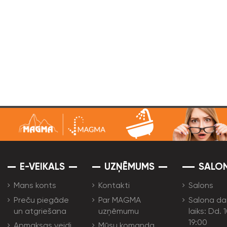
E-VEIKALS
UZŅĒMUMS
SALO
Mans konts
Kontakti
Salons
Preču piegāde
Par MAGMA
Salona da
un atgriešana
uzņēmumu
laiks: Dd. 
19:00
Apmaksas veidi
Mūsu komanda