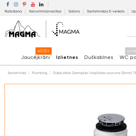
Ražošana
Vairumtirdzniecība
Salons
Santehnikas E-veikals
Iz
4000+
un b
Jaucējkrāni
Izlietnes
Duškabīnes
WC po
Santehnika
Plumbing
Dušas sifons Domoplex (noplūdes caurums 52mm) 7