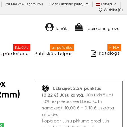
Par MAGMA uzņēmumu
Biežāk uzdotie jautājumi
Latvija
Wishlist (
0
)
Ienākt
Iepirkumu grozs:
līdz 60%
un palīdzība
PDF
Katalogs
Izpārdošana
Publiskās telpas
ex
Uzkrājiet 2.24 punktus
52mm)
Jūs uzkrāsiet
(0,22 €) Jūsu kontā.
10% no preces vērtības. Katri
samaksāti 10,00 € = 0,10 € uzkrāta
atlaide.
Kopā par Jūsu pirkuma grozi Jūs
kā