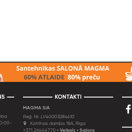
NS
KONTAKTI
MAGMA SIA
rba
Reģ. Nr. LV40003284410
10:00-
Katrīnas dambis 18A, Rīga
+371 26444770
▪
Veikals
▪
Salons