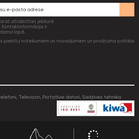
varat atrakstīties jebkurā
. Kontaktinformācija ir
dama lapā.
Es piekrītu noteikumiem un nosacījumiem un privātuma politikai