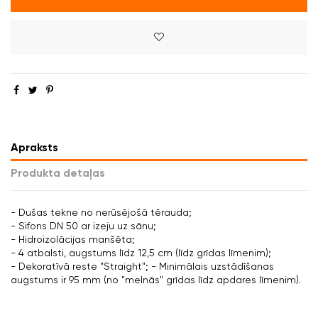
Apraksts
Produkta detaļas
- Dušas tekne no nerūsējošā tērauda;
- Sifons DN 50 ar izeju uz sānu;
- Hidroizolācijas manšēta;
- 4 atbalsti, augstums līdz 12,5 cm (līdz grīdas līmenim);
- Dekoratīvā reste "Straight"; - Minimālais uzstādīšanas
augstums ir 95 mm (no "melnās" grīdas līdz apdares līmenim).