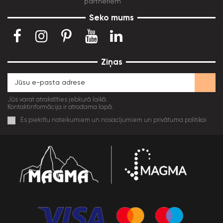
partneriem
Seko mums
Ziņas
Jūs varat atrakstīties jebkurā laikā.
Kontaktinformācija ir atrodama lapā.
Es piekrītu noteikumiem un nosacījumiem un privātuma politikai