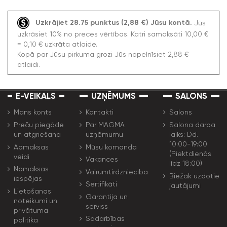
Uzkrājiet 28.75 punktus (2,88 €) Jūsu kontā.
Jūs
uzkrāsiet 10% no preces vērtības. Katri samaksāti 10,00 €
= 0,10 € uzkrāta atlaide.
Kopā par Jūsu pirkuma grozi Jūs nopelnīsiet 2,88 €
atlaidi.
E-VEIKALS
UZŅĒMUMS
SALONS
Mans konts
Kontakti
Salons
Preču piegāde
Par MAGMA
Salona darba
un atgriešana
uzņēmumu
laiks: Dd.
10:00-19:00
Apmaksas
Mūsu komanda
(Piektdienās
veidi
Vakances
līdz 18:00)
Nomaksas
Vairumtirdzniecība
Biežāk uzdotie
iespējas
Sertifikāti
jautājumi
Lietošanas
Garantija un
noteikumi un
serviss
privātuma
Sadarbības
politika