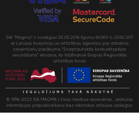
SIA “Magma” ir noslēgusi 05.05.2016 līgumu Nr.SKV-L-2016/207
ar Latvijas Investīciju un attīstības aģentūru par atbalsta
saņemšanu pasākuma “Starptautiskās konkurētspējas
veicināšana” ietvaros, ko līdzfinansē Eiropas Reģionālās
attīstības fonds
/>
© 1996-2023 SIA MAGMA |
Visas tiesības rezervētas. Jebkuras
informācijas pārpublicēšana bez rakstiskas atļaujas aizliegta.