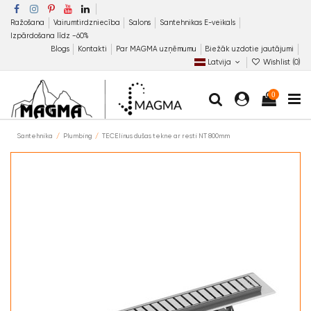
Ražošana
Vairumtirdzniecība
Salons
Santehnikas E-veikals
Izpārdošana līdz −60%
Blogs
Kontakti
Par MAGMA uzņēmumu
Biežāk uzdotie jautājumi
Latvija
Wishlist (
0
)
0
Santehnika
Plumbing
TECElinus dušas tekne ar resti NT 800mm