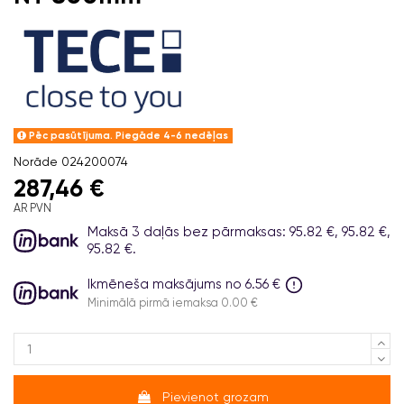
Pēc pasūtījuma. Piegāde 4-6 nedēļas
Norāde
024200074
287,46 €
AR PVN
Maksā 3 daļās bez pārmaksas: 95.82 €, 95.82 €,
95.82 €.
Ikmēneša maksājums no 6.56 €
Minimālā pirmā iemaksa 0.00 €
Pievienot grozam