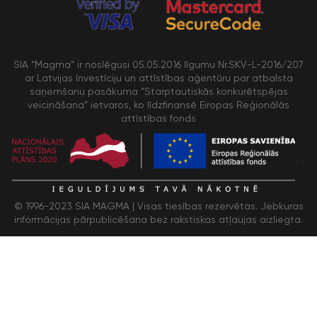
SIA “Magma” ir noslēgusi 05.05.2016 līgumu Nr.SKV-L-2016/207
ar Latvijas Investīciju un attīstības aģentūru par atbalsta
saņemšanu pasākuma “Starptautiskās konkurētspējas
veicināšana” ietvaros, ko līdzfinansē Eiropas Reģionālās
attīstības fonds
/>
© 1996-2023 SIA MAGMA |
Visas tiesības rezervētas. Jebkuras
informācijas pārpublicēšana bez rakstiskas atļaujas aizliegta.