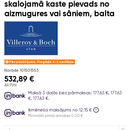
skalojamā kaste pievads no
aizmugures vai sāniem, balta
Pēc pasūtījuma. Piegāde 4-6 nedēļas
Norāde
101501553
532,89 €
AR PVN
Maksā 3 daļās bez pārmaksas: 177.63 €, 177.63
€, 177.63 €.
Ikmēneša maksājums no 12.15 €
Minimālā pirmā iemaksa 0.00 €