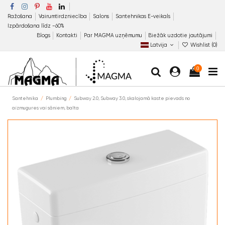
Ražošana
Vairumtirdzniecība
Salons
Santehnikas E-veikals
Izpārdošana līdz −60%
Blogs
Kontakti
Par MAGMA uzņēmumu
Biežāk uzdotie jautājumi
Latvija
Wishlist (
0
)
0
Santehnika
Plumbing
Subway 2.0, Subway 3.0, skalojamā kaste pievads no
aizmugures vai sāniem, balta