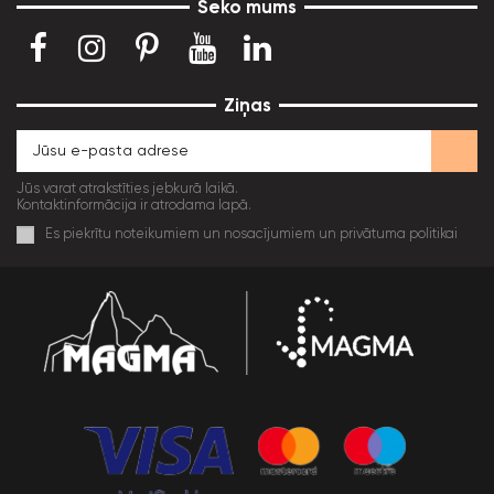
Seko mums
Ziņas
Jūs varat atrakstīties jebkurā laikā.
Kontaktinformācija ir atrodama lapā.
Es piekrītu noteikumiem un nosacījumiem un privātuma politikai