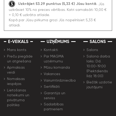
Uzkrājiet 53.29 punktus (5,33 €) Jūsu kontā.
Jūs
uzkrāsiet 10% no preces vērtības. Katri samaksāti 10,00 €
= 0,10 € uzkrāta atlaide.
Kopā par Jūsu pirkuma grozi Jūs nopelnīsiet 5,33 €
atlaidi.
E-VEIKALS
UZŅĒMUMS
SALONS
Mans konts
Kontakti
Salons
Preču piegāde
Par MAGMA
Salona darba
un atgriešana
uzņēmumu
laiks: Dd.
10:00-19:00
Apmaksas
Mūsu komanda
(Piektdienās
veidi
Vakances
līdz 18:00)
Nomaksas
Vairumtirdzniecība
Biežāk uzdotie
iespējas
Sertifikāti
jautājumi
Lietošanas
Garantija un
noteikumi un
serviss
privātuma
Sadarbības
politika
partneriem