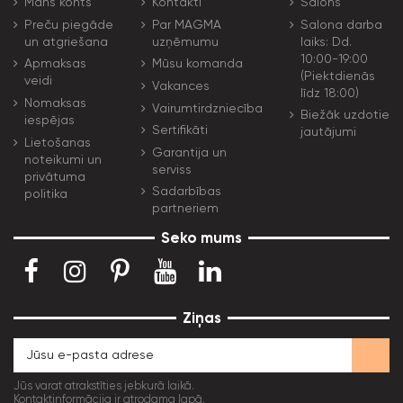
Mans konts
Kontakti
Salons
Preču piegāde
Par MAGMA
Salona darba
un atgriešana
uzņēmumu
laiks: Dd.
10:00-19:00
Apmaksas
Mūsu komanda
(Piektdienās
veidi
Vakances
līdz 18:00)
Nomaksas
Vairumtirdzniecība
Biežāk uzdotie
iespējas
Sertifikāti
jautājumi
Lietošanas
Garantija un
noteikumi un
serviss
privātuma
Sadarbības
politika
partneriem
Seko mums
Ziņas
Jūs varat atrakstīties jebkurā laikā.
Kontaktinformācija ir atrodama lapā.