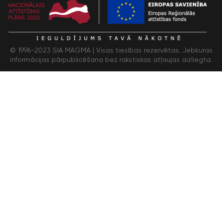
/>
© 1996-2023 SIA MAGMA |
Visas tiesības rezervētas. Jebkuras
informācijas pārpublicēšana bez rakstiskas atļaujas aizliegta.