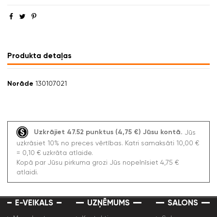
Produkta detaļas
Norāde
130107021
Uzkrājiet 47.52 punktus (4,75 €) Jūsu kontā.
Jūs
uzkrāsiet 10% no preces vērtības. Katri samaksāti 10,00 €
= 0,10 € uzkrāta atlaide.
Kopā par Jūsu pirkuma grozi Jūs nopelnīsiet 4,75 €
atlaidi.
E-VEIKALS
UZŅĒMUMS
SALONS