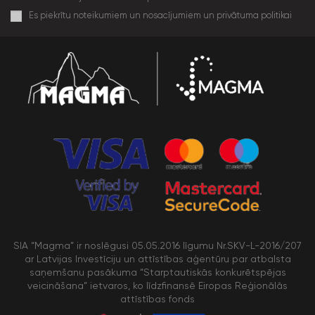
Es piekrītu noteikumiem un nosacījumiem un privātuma politikai
SIA “Magma” ir noslēgusi 05.05.2016 līgumu Nr.SKV-L-2016/207
ar Latvijas Investīciju un attīstības aģentūru par atbalsta
saņemšanu pasākuma “Starptautiskās konkurētspējas
veicināšana” ietvaros, ko līdzfinansē Eiropas Reģionālās
attīstības fonds