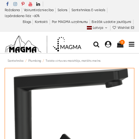
Ražošana
Vairumtirdzniecība
Salons
Santehnikas E-veikals
Izpārdošana līdz −60%
Blogs
Kontakti
Par MAGMA uzņēmumu
Biežāk uzdotie jautājumi
Latvija
Wishlist (
0
)
0
Santehnika
Plumbing
Twista virtuves maisītājs, matēts melns