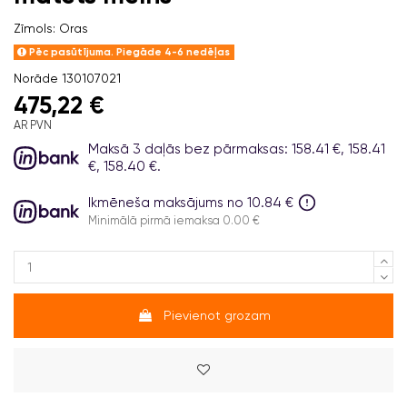
Zīmols:
Oras
Pēc pasūtījuma. Piegāde 4-6 nedēļas
Norāde
130107021
475,22 €
AR PVN
Maksā 3 daļās bez pārmaksas: 158.41 €, 158.41
€, 158.40 €.
Ikmēneša maksājums no 10.84 €
Minimālā pirmā iemaksa 0.00 €
Pievienot grozam