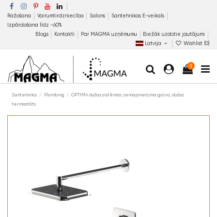
Ražošana
Vairumtirdzniecība
Salons
Santehnikas E-veikals
Izpārdošana līdz −60%
Blogs
Kontakti
Par MAGMA uzņēmumu
Biežāk uzdotie jautājumi
Latvija
Wishlist (
0
)
0
Santehnika
Plumbing
OPTIMA dušas sistēmas zemapmetuma galva, dušas
termostāts