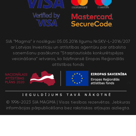
SIA “Magma” ir noslēgusi 05.05.2016 līgumu Nr.SKV-L-2016/207
ar Latvijas Investīciju un attīstības aģentūru par atbalsta
saņemšanu pasākuma “Starptautiskās konkurētspējas
veicināšana” ietvaros, ko līdzfinansē Eiropas Reģionālās
attīstības fonds
/>
© 1996-2023 SIA MAGMA |
Visas tiesības rezervētas. Jebkuras
informācijas pārpublicēšana bez rakstiskas atļaujas aizliegta.