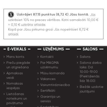
Uzkrājiet 87.15 punktus (8,72 €) Jūsu kontā.
Jūs
uzkrāsiet 10% no preces vērtības. Katri samaksāti 10,00 €
= 0,10 € uzkrāta atlaide.
Kopā par Jūsu pirkuma grozi Jūs nopelnīsiet 8,72 €
atlaidi.
E-VEIKALS
UZŅĒMUMS
SALONS
Mans konts
Kontakti
Salons
Preču piegāde
Par MAGMA
Salona darba
un atgriešana
uzņēmumu
laiks: Dd.
10:00-19:00
Apmaksas
Mūsu komanda
(Piektdienās
veidi
Vakances
līdz 18:00)
Nomaksas
Vairumtirdzniecība
Biežāk uzdotie
iespējas
Sertifikāti
jautājumi
Lietošanas
Garantija un
noteikumi un
serviss
privātuma
Sadarbības