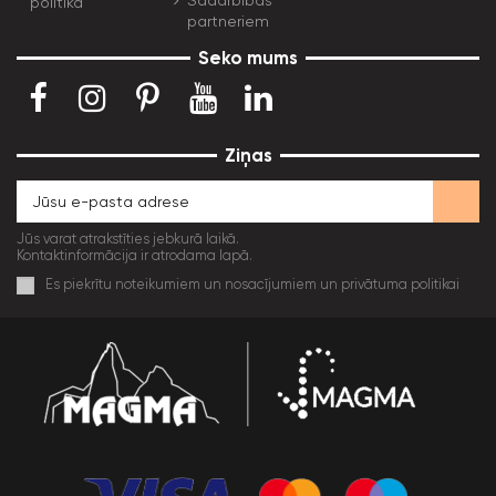
politika
partneriem
Seko mums
Ziņas
Jūs varat atrakstīties jebkurā laikā.
Kontaktinformācija ir atrodama lapā.
Es piekrītu noteikumiem un nosacījumiem un privātuma politikai