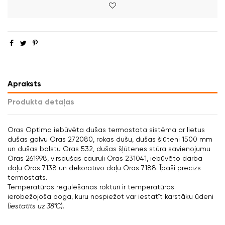
Apraksts
Produkta detaļas
Oras Optima iebūvēta dušas termostata sistēma ar lietus
dušas galvu Oras 272080, rokas dušu, dušas šļūteni 1500 mm
un dušas balstu Oras 532, dušas šļūtenes stūra savienojumu
Oras 261998, virsdušas cauruli Oras 231041, iebūvēto darba
daļu Oras 7138 un dekoratīvo daļu Oras 7188. Īpaši precīzs
termostats.
Temperatūras regulēšanas rokturī ir temperatūras
ierobežojoša poga, kuru nospiežot var iestatīt karstāku ūdeni
(
iestatīts uz 38°C
).