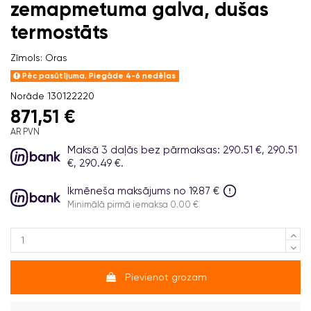
zemapmetuma galva, dušas
termostāts
Zīmols:
Oras
Pēc pasūtījuma. Piegāde 4-6 nedēļas
Norāde
130122220
871,51 €
AR PVN
Maksā 3 daļās bez pārmaksas: 290.51 €, 290.51
€, 290.49 €.
Ikmēneša maksājums no 19.87 €
Minimālā pirmā iemaksa 0.00 €
Pievienot grozam