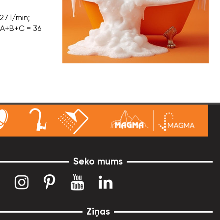
27 l/min;
ja A+B+C = 36
Seko mums
Ziņas