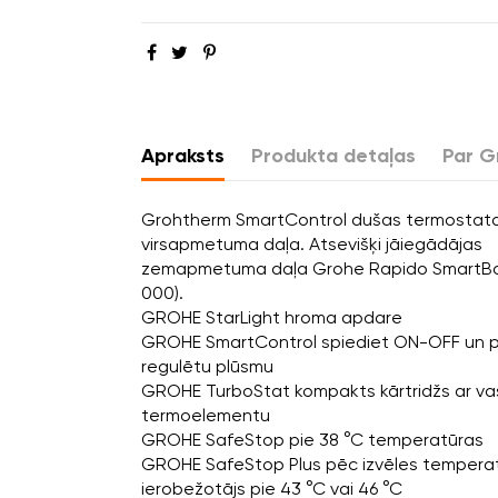
Apraksts
Produkta detaļas
Par G
Grohtherm SmartControl dušas termostata
virsapmetuma daļa. Atsevišķi jāiegādājas
zemapmetuma daļa Grohe Rapido SmartBo
000).
GROHE StarLight hroma apdare
GROHE SmartControl spiediet ON-OFF un pag
regulētu plūsmu
GROHE TurboStat kompakts kārtridžs ar va
termoelementu
GROHE SafeStop pie 38 °C temperatūras
GROHE SafeStop Plus pēc izvēles tempera
ierobežotājs pie 43 °C vai 46 °C