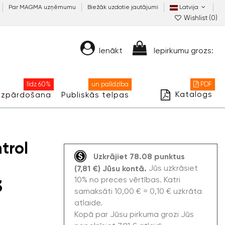
Par MAGMA uzņēmumu
Biežāk uzdotie jautājumi
Latvija
Wishlist (
0
)
Ienākt
Iepirkumu grozs:
līdz 60%
un palīdzība
PDF
Katalogs
Izpārdošana
Publiskās telpas
trol
Uzkrājiet 78.08 punktus
Jūs uzkrāsiet
(7,81 €) Jūsu kontā.
10% no preces vērtības. Katri
3
samaksāti 10,00 € = 0,10 € uzkrāta
atlaide.
Kopā par Jūsu pirkuma grozi Jūs