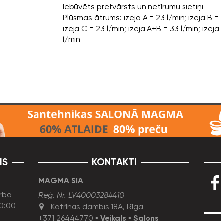
Iebūvēts pretvārsts un netīrumu sietiņi
Plūsmas ātrums: izeja A = 23 l/min; izeja B = 
izeja C = 23 l/min; izeja A+B = 33 l/min; ize
l/min
NS
KONTAKTI
MAGMA SIA
rba
Reģ. Nr. LV40003284410
10:00-
Katrīnas dambis 18A, Rīga
+371 26444770
▪
Veikals
▪
Salons