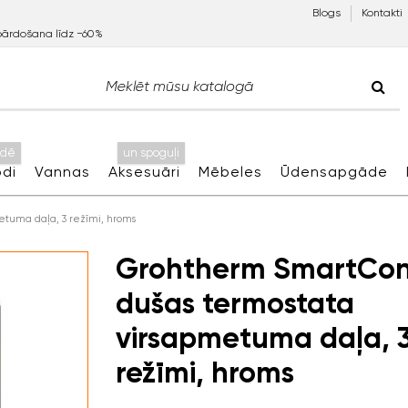
Blogs
Kontakti
pārdošana līdz −60%
idē
un spoguļi
di
Vannas
Aksesuāri
Mēbeles
Ūdensapgāde
etuma daļa, 3 režīmi, hroms
Grohtherm SmartCon
dušas termostata
virsapmetuma daļa, 
režīmi, hroms