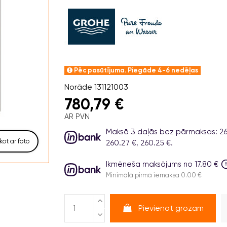
Pēc pasūtījuma. Piegāde 4-6 nedēļas
Norāde
131121003
780,79 €
AR PVN
Maksā 3 daļās bez pārmaksas: 26
kot ar foto
260.27 €, 260.25 €.
Ikmēneša maksājums no 17.80 €
Minimālā pirmā iemaksa 0.00 €
Pievienot grozam