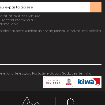
varat atrakstīties jebkurā
. Kontaktinformācija ir
dama lapā.
Es piekrītu noteikumiem un nosacījumiem un privātuma politikai