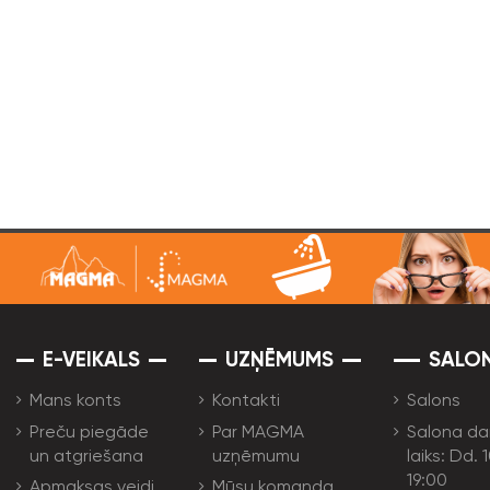
E-VEIKALS
UZŅĒMUMS
SALO
Mans konts
Kontakti
Salons
Preču piegāde
Par MAGMA
Salona da
un atgriešana
uzņēmumu
laiks: Dd. 
19:00
Apmaksas veidi
Mūsu komanda