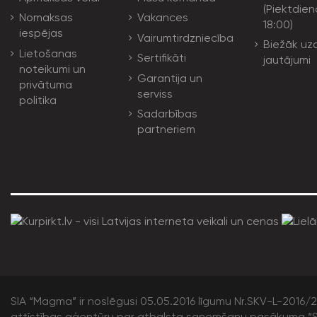
(Piektdien
Nomaksas
Vakances
18:00)
iespējas
Vairumtirdzniecība
Biežāk uz
Lietošanas
Sertifikāti
jautājumi
noteikumi un
Garantija un
privātuma
serviss
politika
Sadarbības
partneriem
SIA “Magma” ir noslēgusi 05.05.2016 līgumu Nr.SKV-L-2016/20
attīstības aģentūru par atbalsta saņemšanu pasākuma “S