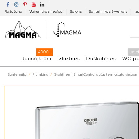
Ražošana
Vairumtirdzniecība
Salons
Santehnikas E-veikals
Iz
4000+
un b
Jaucējkrāni
Izlietnes
Duškabīnes
WC po
Santehnika
Plumbing
Grohtherm SmartControl dušas termostata virsapm