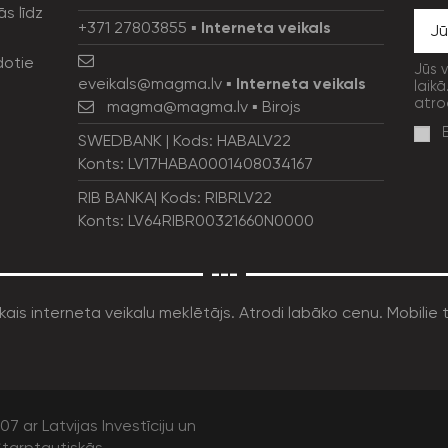
ās līdz
+371 27803855
▪
Interneta veikals
dotie
Jūs 
eveikals@magma.lv
▪
Interneta veikals
laikā
atro
magma@magma.lv
▪ Birojs
SWEDBANK | Kods: HABALV22
Konts: LV17HABA0001408034167
RIB BANKA| Kods: RIBRLV22
Konts: LV64RIBR00321660N0000
---
7 ar Latvijas Investīciju un
tarptautiskās