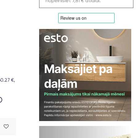
nopelnīsiet 7,81 € atlaidi.
0.27 €,